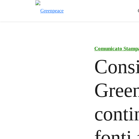
Comunicato Stamp
Consi
Green
conti
fonti 