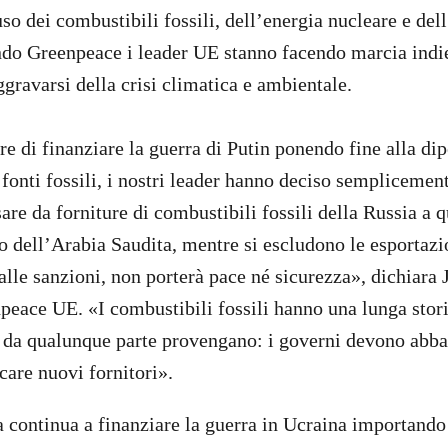
so dei combustibili fossili, dell’energia nucleare e del
ndo Greenpeace i leader UE stanno facendo marcia indie
ggravarsi della crisi climatica e ambientale.
re di finanziare la guerra di Putin ponendo fine alla d
 fonti fossili, i nostri leader hanno deciso semplicemen
are da forniture di combustibili fossili della Russia a q
o dell’Arabia Saudita, mentre si escludono le esportazi
alle sanzioni, non porterà pace né sicurezza», dichiara 
npeace UE. «I combustibili fossili hanno una lunga stori
e, da qualunque parte provengano: i governi devono abb
care nuovi fornitori».
continua a finanziare la guerra in Ucraina importando 