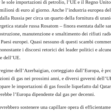
r le sole importazioni di petrolio, l’UE e il Regno Unit
milioni di euro al giorno. Anche l’industria europea de
alla Russia per circa un quarto della fornitura di urani
getica statale russa Rosatom – finora esentata dalle sa
ostruzione, manutenzione e smaltimento dei rifiuti radio
si Paesi europei. Quasi nessuno di questi scambi commerc
 nonostante i discorsi retorici dei leader politici e alcun
te dell’UE.
 regime dell’Azerbaigian, corteggiato dall’Europa, è pr
zioni di gas nei prossimi anni, e diversi governi dell’U
pare le importazioni di gas fossile liquefatto dal Qatar
derebbe l’Europa dipendente dal gas per decenni.
dovrebbero sostenere una capillare opera di efficientam