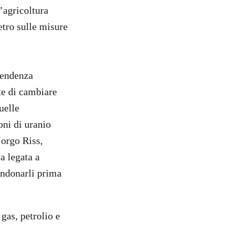
l’agricoltura
tro sulle misure
ipendenza
te di cambiare
uelle
oni di uranio
Jorgo Riss,
a legata a
andonarli prima
gas, petrolio e