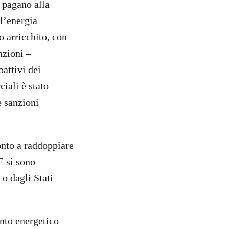
o pagano alla
ll’energia
o arricchito, con
nzioni –
attivi dei
iali è stato
e sanzioni
onto a raddoppiare
E si sono
 o dagli Stati
ento energetico