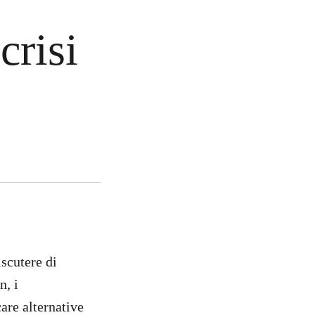
crisi
iscutere di
n, i
are alternative