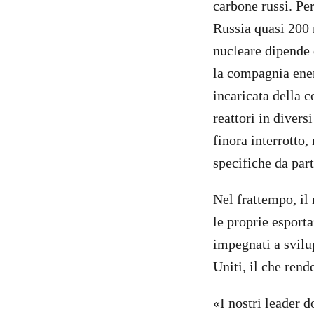
carbone russi. Pe
Russia quasi 200 
nucleare dipende d
la compagnia ener
incaricata della c
reattori in diver
finora interrotto,
specifiche da par
Nel frattempo, il
le proprie esporta
impegnati a svilup
Uniti, il che ren
«I nostri leader 