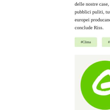
delle nostre case,
pubblici puliti, t
europei producano
conclude Riss.
#
Clima
#