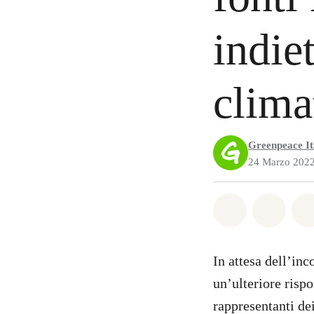
indiet
clima
Greenpeace It
24 Marzo 202
Share on Wh
Share 
In attesa dell’inc
un’ulteriore rispo
rappresentanti de