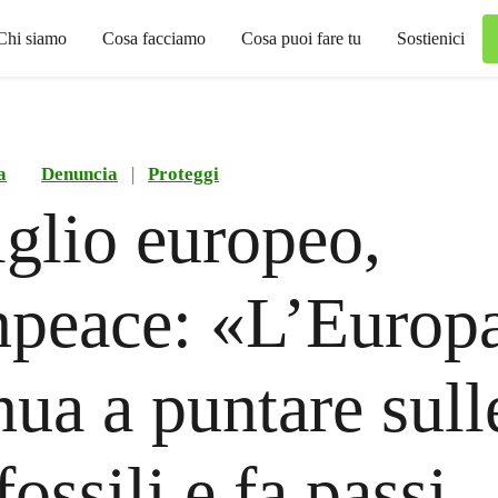
Chi siamo
Cosa facciamo
Cosa puoi fare tu
Sostienici
a
Denuncia
|
Proteggi
glio europeo,
peace: «L’Europ
nua a puntare sull
fossili e fa passi