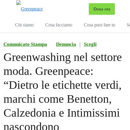
To
Dona ora
Menu
Chi siamo
Cosa facciamo
Cosa puoi fare tu
S
Comunicato Stampa
Denuncia
|
Scegli
Greenwashing nel settore
moda. Greenpeace:
“Dietro le etichette verdi,
marchi come Benetton,
Calzedonia e Intimissimi
nascondono