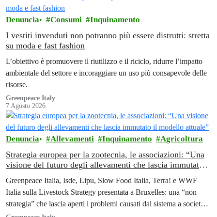
Denuncia
Consumi
Inquinamento
I vestiti invenduti non potranno più essere distrutti: stretta
su moda e fast fashion
L’obiettivo è promuovere il riutilizzo e il riciclo, ridurre l’impatto
ambientale del settore e incoraggiare un uso più consapevole delle
risorse.
Greenpeace Italy
7 Agosto 2026
Denuncia
Allevamenti
Inquinamento
Agricoltura
Strategia europea per la zootecnia, le associazioni: “Una
visione del futuro degli allevamenti che lascia immutato il
modello attuale”
Greenpeace Italia, Isde, Lipu, Slow Food Italia, Terra! e WWF
Italia sulla Livestock Strategy presentata a Bruxelles: una “non
strategia” che lascia aperti i problemi causati dal sistema a società,
ambiente e salute.