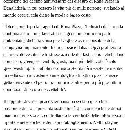
occasione del decimo anniversario del disastro di Rana Plaza in
Bangladesh, in cui persero la vita più di mille persone, svelando al
mondo cosa si cela dietro la moda a basso costo.
“Dieci anni dopo la tragedia di Rana Plaza, l’industria della moda
continua a sfruttare i lavoratori e a generare enormi impatti
ambientali”, dichiara Giuseppe Ungherese, responsabile della
campagna Inquinamento di Greenpeace Italia. “Oggi proliferano
sul mercato vestiti che le stesse aziende del fast fashion etichettano
come eco, green, sostenibili, giusti, ma il più delle volte è solo
greenwashing. Si pubblicizza una sostenibilità inesistente mentre
in realtà sono in costante aumento gli abiti fatti di plastica usa e
getta derivante dal petrolio, non riciclabili e per lo più prodotti in
condizioni di lavoro inaccettabili”.
Il rapporto di Greenpeace Germania ha svelato quel che si
nasconde dietro la presunta sostenibilità di alcune etichette di noti
marchi internazionali, controllando la veridicità delle informazioni
riportate nelle etichette dei capi d’abbigliamento. Nell’indagine
sono state controllate le iniziative di ventinove aziende (H&M,