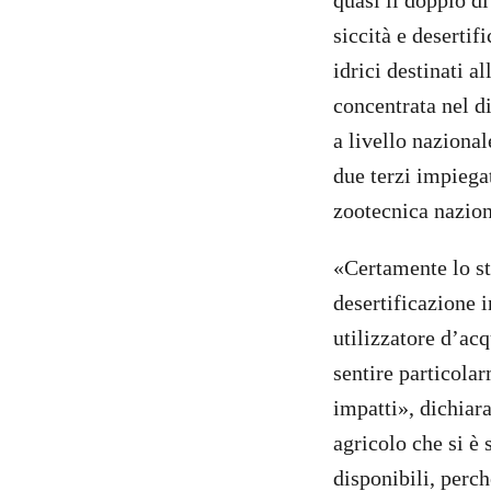
quasi il doppio di
siccità e deserti
idrici destinati a
concentrata nel d
a livello nazional
due terzi impiega
zootecnica nazion
«Certamente lo str
desertificazione i
utilizzatore d’acq
sentire particolar
impatti», dichiar
agricolo che si è 
disponibili, perch