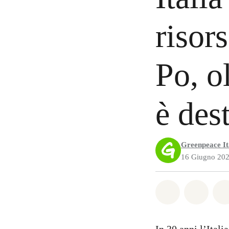
risor
Po, o
è des
Greenpeace It
16 Giugno 20
Share on Wh
Share 