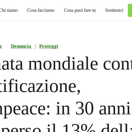
Chi siamo
Cosa facciamo
Cosa puoi fare tu
Sostienici
a
Denuncia
|
Proteggi
ata mondiale con
tificazione,
peace: in 30 anni
a perso il 13% dell