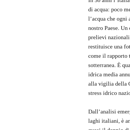
In 30 anni l’Itali
di acqua: poco me
l’acqua che ogni 
nostro Paese. Un 
prelievi nazionali
restituisce una fo
come il rapporto t
sotterranea. È qu
idrica media annu
alla vigilia dell
stress idrico nazi
Dall’analisi emerg
laghi italiani, è a