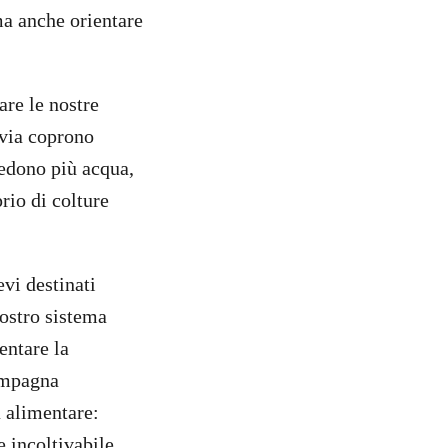
ma anche orientare
are le nostre
avia coprono
iedono più acqua,
prio di colture
vi destinati
nostro sistema
entare la
campagna
a alimentare:
e incoltivabile,