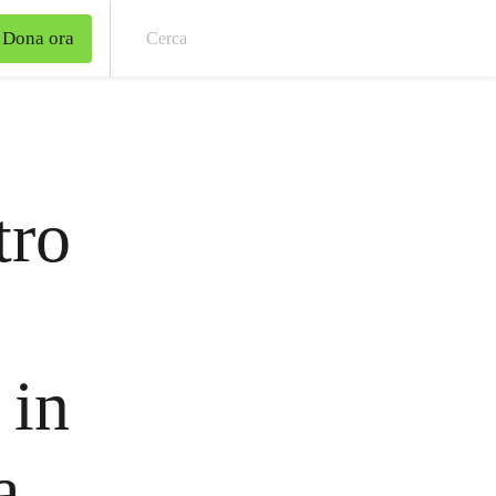
Dona ora
Cer
tro
 in
a