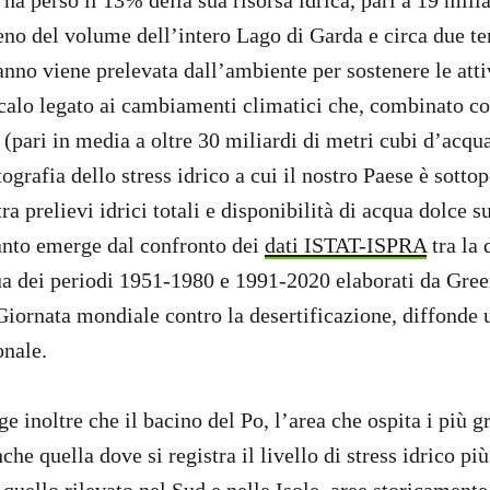
a ha perso il 13% della sua risorsa idrica, pari a 19 mili
no del volume dell’intero Lago di Garda e circa due ter
anno viene prelevata dall’ambiente per sostenere le att
calo legato ai cambiamenti climatici che, combinato con
 (pari in media a oltre 30 miliardi di metri cubi d’acqu
tografia dello stress idrico a cui il nostro Paese è sotto
ra prelievi idrici totali e disponibilità di acqua dolce s
anto emerge dal confronto dei
dati ISTAT-ISPRA
tra la 
a dei periodi 1951-1980 e 1991-2020 elaborati da Green
a Giornata mondiale contro la desertificazione, diffonde
onale.
e inoltre che il bacino del Po, l’area che ospita i più g
nche quella dove si registra il livello di stress idrico pi