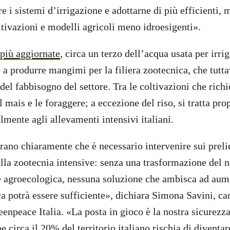
 i sistemi d’irrigazione e adottarne di più efficienti, 
ltivazioni e modelli agricoli meno idroesigenti».
 più aggiornate
, circa un terzo dell’acqua usata per irrig
e a produrre mangimi per la filiera zootecnica, che tutt
del fabbisogno del settore. Tra le coltivazioni che rich
il mais e le foraggere; a eccezione del riso, si tratta pro
lmente agli allevamenti intensivi italiani.
rano chiaramente che è necessario intervenire sui prelie
 alla zootecnia intensive: senza una trasformazione del 
e agroecologica, nessuna soluzione che ambisca ad aum
ica potrà essere sufficiente», dichiara Simona Savini, 
eenpeace Italia. «La posta in gioco è la nostra sicurezz
e circa il 20% del territorio italiano rischia di diventar