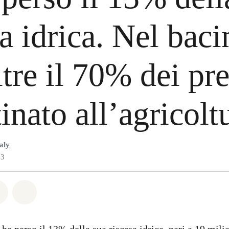
sa idrica. Nel baci
ltre il 70% dei pre
tinato all’agricolt
aly
23
atsapp
on Facebook
Share on Twitter
Share via Email