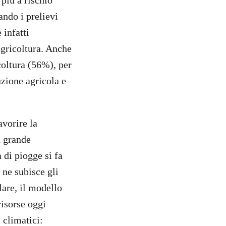
 più a rischio
ando i prelievi
 infatti
agricoltura. Anche
coltura (56%), per
uzione agricola e
avorire la
n grande
 di piogge si fa
 ne subisce gli
lare, il modello
risorse oggi
 climatici: