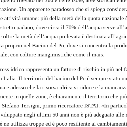
 quello rilevato nel Sud e nelle Isole, aree storicamente
ficazione. Un apparente paradosso che si spiega consider
lle attività umane: più della metà della quota nazionale è
istretto padano, dove circa il 70% dell’acqua serve all’
e oltre la metà dell’acqua prelevata è destinata all’agri
ta proprio nel Bacino del Po, dove si concentra la prod
ale, con colture mangimistiche come il mais.
ess idrico rappresenta un fattore di rischio in più nel f
n Italia. Il territorio del bacino del Po è sempre stato u
ua e adesso che la risorsa idrica si riduce e la mancanza
mente in quelle zone, è chiaramente il territorio che più
a Stefano Tersigni, primo ricercatore ISTAT. «In partico
sviluppato negli ultimi 50 anni non è più adeguato alle 
é ne utilizza troppe ed è poco resiliente ai cambiamenti