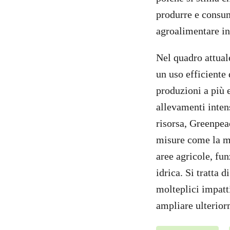
produrre e consum
agroalimentare in 
Nel quadro attuale
un uso efficiente 
produzioni a più 
allevamenti intens
risorsa, Greenpeac
misure come la me
aree agricole, fun
idrica. Si tratta 
molteplici impatti
ampliare ulterior