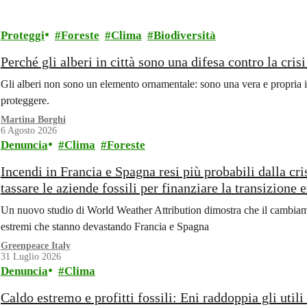
Proteggi
Foreste
Clima
Biodiversità
Perché gli alberi in città sono una difesa contro la cris
Gli alberi non sono un elemento ornamentale: sono una vera e propria i
proteggere.
Martina Borghi
6 Agosto 2026
Denuncia
Clima
Foreste
Incendi in Francia e Spagna resi più probabili dalla cr
tassare le aziende fossili per finanziare la transizione 
Un nuovo studio di World Weather Attribution dimostra che il cambiame
estremi che stanno devastando Francia e Spagna
Greenpeace Italy
31 Luglio 2026
Denuncia
Clima
Caldo estremo e profitti fossili: Eni raddoppia gli uti