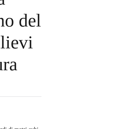
no del
lievi
ura