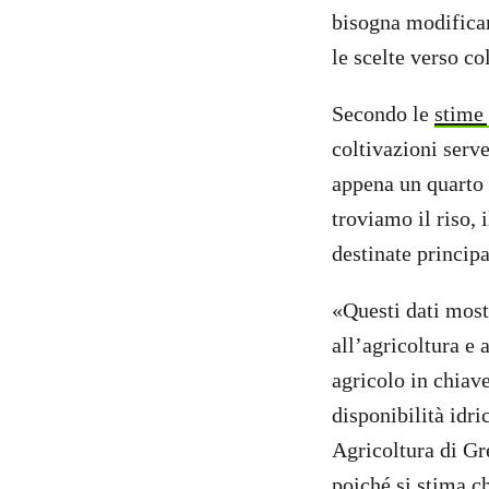
bisogna modificare
le scelte verso co
Secondo le
stime
coltivazioni serv
appena un quarto 
troviamo il riso, 
destinate principa
«Questi dati most
all’agricoltura e
agricolo in chiav
disponibilità idr
Agricoltura di Gr
poiché si stima ch