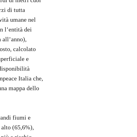
ardi di metri cubi
zi di tutta
ività umane nel
 l’entità dei
a all’anno),
posto, calcolato
uperficiale e
disponibilità
peace Italia che,
 una mappa dello
randi fiumi e
ù alto (65,6%),