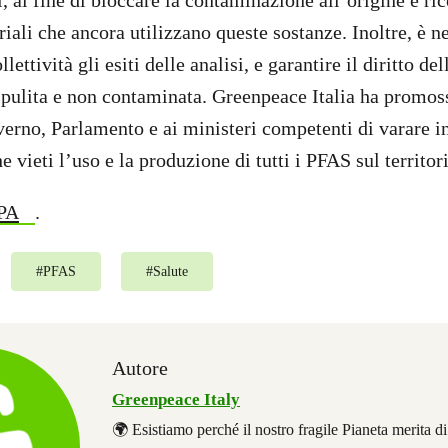
i, al fine di bloccare la contaminazione all’origine e ric
iali che ancora utilizzano queste sostanze. Inoltre, è n
llettività gli esiti delle analisi, e garantire il diritto de
 pulita e non contaminata. Greenpeace Italia ha promos
verno, Parlamento e ai ministeri competenti di varare i
vieti l’uso e la produzione di tutti i PFAS sul territor
PA
.
#
PFAS
#
Salute
Autore
Greenpeace Italy
🌍 Esistiamo perché il nostro fragile Pianeta merita d