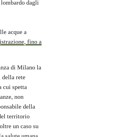
o lombardo dagli
lle acque a
istrazione, fino a
.
nza di Milano la
 della rete
a cui spetta
tanze, non
onsabile della
l territorio
 oltre un caso su
 la salute umana