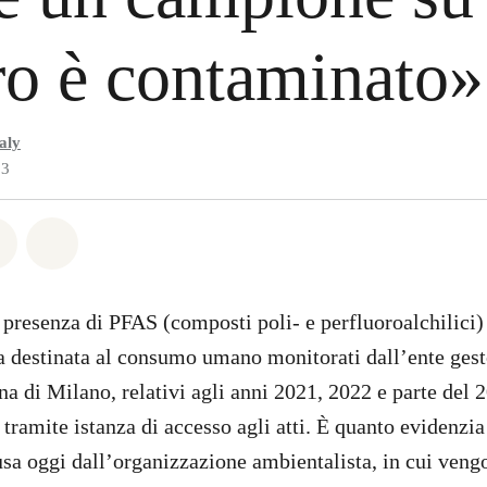
ro è contaminato»
aly
23
atsapp
on Facebook
Share on Twitter
Share via Email
a presenza di PFAS (composti poli- e perfluoroalchilici)
a destinata al consumo umano monitorati dall’ente ge
a di Milano, relativi agli anni 2021, 2022 e parte del 2
tramite istanza di accesso agli atti. È quanto evidenzia
sa oggi dall’organizzazione ambientalista, in cui veng