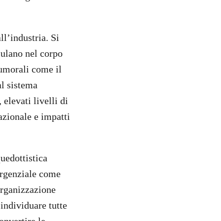
l’industria. Si
mulano nel corpo
tumorali come il
 al sistema
elevati livelli di
azionale e impatti
uedottistica
ergenziale come
’organizzazione
individuare tutte