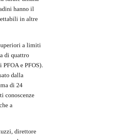
tadini hanno il
ttabili in altre
uperiori a limiti
a di quattro
sti PFOA e PFOS).
sato dalla
mma di 24
ti conoscenze
che a
uzzi, direttore