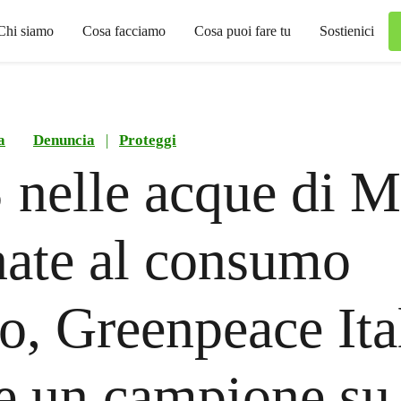
Chi siamo
Cosa facciamo
Cosa puoi fare tu
Sostienici
a
Denuncia
|
Proteggi
nelle acque di M
nate al consumo
, Greenpeace Ital
e un campione su