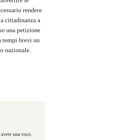
onvertire le
ecessario rendere
lla cittadinanza a
so una petizione
n tempi brevi un
io nazionale.
i avere una voce.