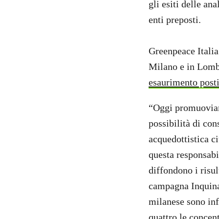
gli esiti delle an
enti preposti.
Greenpeace Italia
Milano e in Lom
esaurimento posti
“Oggi promuoviamo
possibilità di con
acquedottistica ci
questa responsabi
diffondono i risu
campagna Inquinam
milanese sono infe
quattro le concent