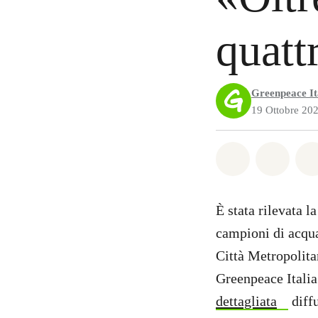
quatt
Greenpeace It
19 Ottobre 20
Share on Wh
Share 
È stata rilevata l
campioni di acqu
Città Metropolitan
Greenpeace Italia 
dettagliata
diffu