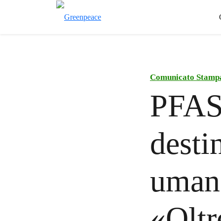
Comunicato Stamp
PFAS 
desti
umano
«Oltr