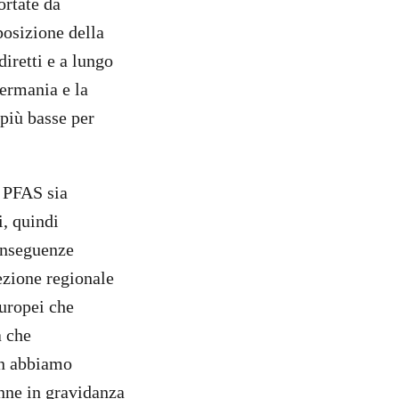
ortate da
posizione della
diretti e a lungo
Germania e la
più basse per
 PFAS sia
i, quindi
onseguenze
ezione regionale
europei che
a che
on abbiamo
onne in gravidanza