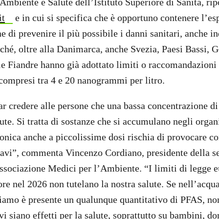
Ambiente e Salute dell’Istituto Superiore di Sanità, rip
it
e in cui si specifica che è opportuno contenere l’es
e di prevenire il più possibile i danni sanitari, anche in
ché, oltre alla Danimarca, anche Svezia, Paesi Bassi, 
le Fiandre hanno già adottato limiti o raccomandazioni 
 compresi tra 4 e 20 nanogrammi per litro.
 credere alle persone che una bassa concentrazione di
ute. Si tratta di sostanze che si accumulano negli organ
onica anche a piccolissime dosi rischia di provocare c
ravi”, commenta Vincenzo Cordiano, presidente della s
ssociazione Medici per l’Ambiente. “I limiti di legge 
ore nel 2026 non tutelano la nostra salute. Se nell’acqu
iamo è presente un qualunque quantitativo di PFAS, n
i siano effetti per la salute, soprattutto su bambini, d