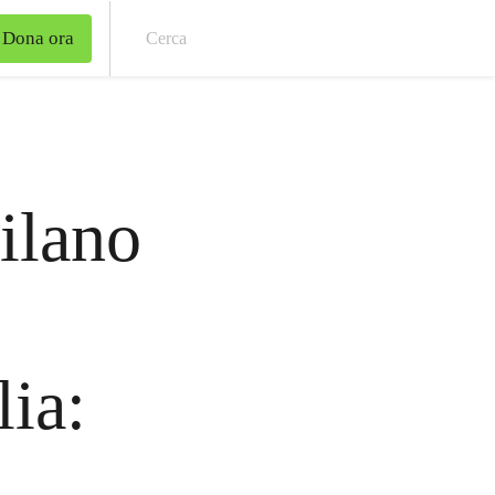
Dona ora
Cer
ilano
ia: