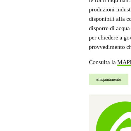
le fonti inquinant
produzioni industr
disponibili alla co
disporre di acqua
per chiedere a go
provvedimento che 
Consulta la
MAP
#
Inquinamento