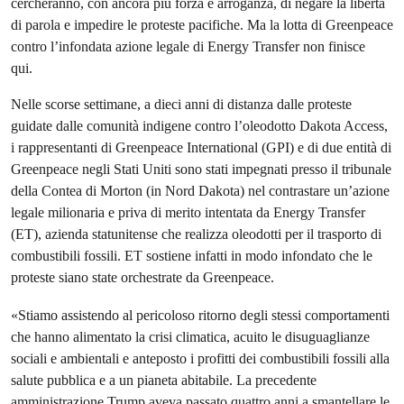
cercheranno, con ancora più forza e arroganza, di negare la libertà
di parola e impedire le proteste pacifiche. Ma la lotta di Greenpeace
contro l’infondata azione legale di Energy Transfer non finisce
qui.
Nelle scorse settimane, a dieci anni di distanza dalle proteste
guidate dalle comunità indigene contro l’oleodotto Dakota Access,
i rappresentanti di Greenpeace International (GPI) e di due entità di
Greenpeace negli Stati Uniti sono stati impegnati presso il tribunale
della Contea di Morton (in Nord Dakota) nel contrastare un’azione
legale milionaria e priva di merito intentata da Energy Transfer
(ET), azienda statunitense che realizza oleodotti per il trasporto di
combustibili fossili. ET sostiene infatti in modo infondato che le
proteste siano state orchestrate da Greenpeace.
«Stiamo assistendo al pericoloso ritorno degli stessi comportamenti
che hanno alimentato la crisi climatica, acuito le disuguaglianze
sociali e ambientali e anteposto i profitti dei combustibili fossili alla
salute pubblica e a un pianeta abitabile. La precedente
amministrazione Trump aveva passato quattro anni a smantellare le