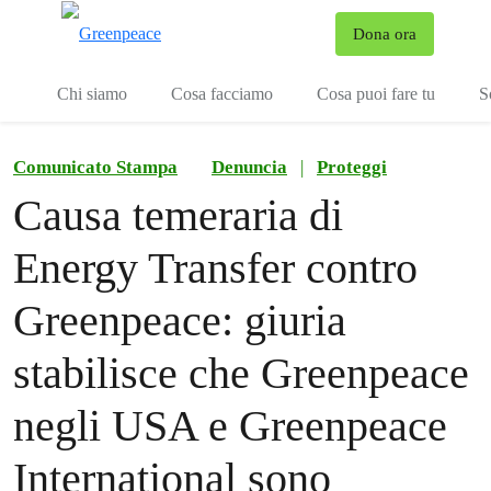
To
Dona ora
Menu
Chi siamo
Cosa facciamo
Cosa puoi fare tu
S
Comunicato Stampa
Denuncia
|
Proteggi
Causa temeraria di
Energy Transfer contro
Greenpeace: giuria
stabilisce che Greenpeace
negli USA e Greenpeace
International sono