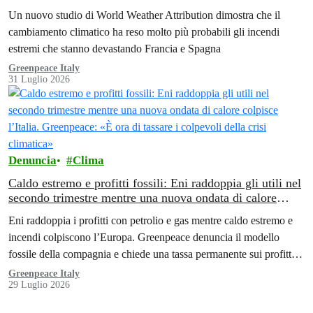
per finanziare la transizione energetica»
Un nuovo studio di World Weather Attribution dimostra che il
cambiamento climatico ha reso molto più probabili gli incendi
estremi che stanno devastando Francia e Spagna
Greenpeace Italy
31 Luglio 2026
Denuncia
Clima
Caldo estremo e profitti fossili: Eni raddoppia gli utili nel
secondo trimestre mentre una nuova ondata di calore
colpisce l’Italia. Greenpeace: «È ora di tassare i colpevoli
Eni raddoppia i profitti con petrolio e gas mentre caldo estremo e
della crisi climatica»
incendi colpiscono l’Europa. Greenpeace denuncia il modello
fossile della compagnia e chiede una tassa permanente sui profitti
delle aziende fossili
Greenpeace Italy
29 Luglio 2026