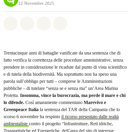
12 Novembre 2025
Share on Whatsapp
Share on Facebook
Share on Twitter
Share via Email
Trentacinque anni di battaglie vanificate da una sentenza che di
fatto verifica la correttezza delle procedure amministrative, senza
prendere in considerazione le ricadute dal punto di vista scientifico
e di tutela della biodiversità. Ma soprattutto non ha speso una
parola sull’obbligo per tutti – comprese le Amministrazioni
pubbliche – di tutelare “senza se e senza ma” un’Area Marina
Protetta.
Insomma, vince la burocrazia, ma perde il mare e chi
lo difende.
Così amaramente commentano
Marevivo e
Greenpeace
Italia
la sentenza del TAR della Campania che lo
scorso 6 novembre ha respinto
il ricorso presentato dalle realtà
ambientaliste
contro il progetto “Infrastrutture, Reti idriche,
Trasportistiche ed Energetiche, dell’area del sito di interesse