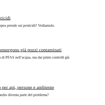
ticidi
ropea prende sui pesticidi? Vediamolo.
i emergono già pozzi contaminati
nza di PFAS nell’acqua, ma dai primi controlli già
o per api, persone e ambiente
medio diventa parte del problema?