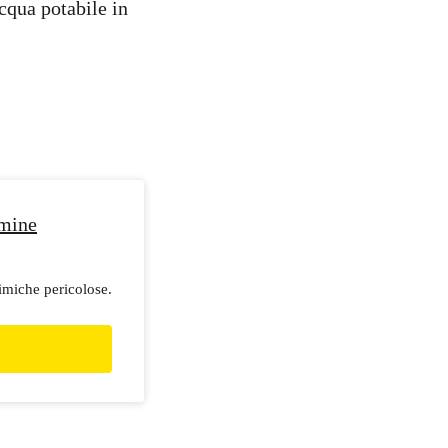
cqua potabile in
imine
imiche pericolose.