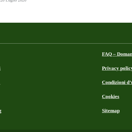
28 Luglio 2026
FAQ – Domand
i
Privacy polic
a
Condizioni d’u
Cookies
g
Sitemap