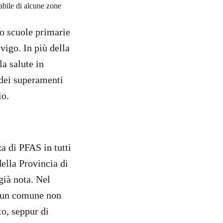
abile di alcune zone
to scuole primarie
vigo. In più della
la salute in
 dei superamenti
io.
za di PFAS in tutti
ella Provincia di
già nota. Nel
, un comune non
to, seppur di