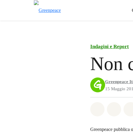
Indagini e Report
Non c
Greenpeace It
15 Maggio 20
Share on Wh
Share 
Greenpeace pubblica og