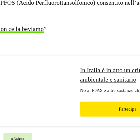
di PFOS (Acido Perfluorottansolfonico) consentito nell’a
on ce la beviamo
”
In Italia è in atto un cr
ambientale e sanitario
No ai PFAS e altre sostanze ch
Partecipa
#
Salute