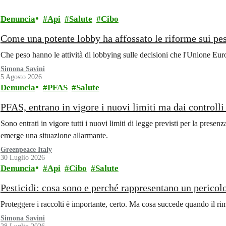
Denuncia
Api
Salute
Cibo
Come una potente lobby ha affossato le riforme sui pes
Che peso hanno le attività di lobbying sulle decisioni che l'Unione Eu
Simona Savini
5 Agosto 2026
Denuncia
PFAS
Salute
PFAS, entrano in vigore i nuovi limiti ma dai controll
Sono entrati in vigore tutti i nuovi limiti di legge previsti per la prese
emerge una situazione allarmante.
Greenpeace Italy
30 Luglio 2026
Denuncia
Api
Cibo
Salute
Pesticidi: cosa sono e perché rappresentano un pericol
Proteggere i raccolti è importante, certo. Ma cosa succede quando il ri
Simona Savini