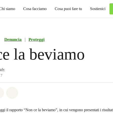
Chi siamo
Cosa facciamo
Cosa puoi fare tu
Sostienici
Denuncia
|
Proteggi
e la beviamo
aly
17
atsapp
on Facebook
Share on Twitter
Share via Email
gi il rapporto “Non ce la beviamo”, in cui vengono presentati i risulta