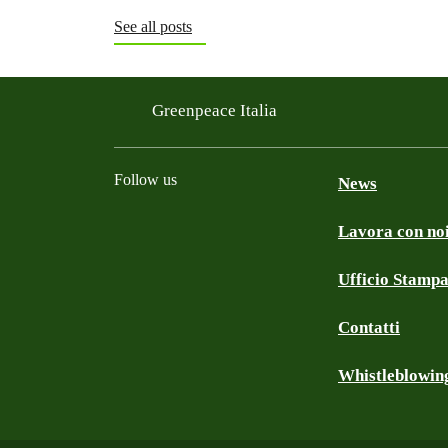
See all posts
Greenpeace Italia
Follow us
News
Lavora con no
Facebook
Instagram
Twitter
Linkedin
TikTok
YouTube
Ufficio Stamp
Contatti
Whistleblowin