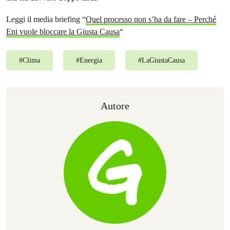
Leggi il media briefing “
Quel processo non s’ha da fare – Perché
Eni vuole bloccare la Giusta Causa
“
#
Clima
#
Energia
#
LaGiustaCausa
Autore