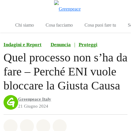
To
Menu
Chi siamo
Cosa facciamo
Cosa puoi fare tu
S
Indagini e Report
Denuncia
|
Proteggi
Quel processo non s’ha da
fare – Perché ENI vuole
bloccare la Giusta Causa
Greenpeace Italy
21 Giugno 2024
Share on Whatsapp
Share on Facebook
Share on Twitter
Share via Email