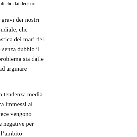
li che dai decisori
gravi dei nostri
ondiale, che
stica dei mari del
è senza dubbio il
problema sia dalle
 ad arginare
 la tendenza media
ica immessi al
nvece vengono
ze negative per
ll’ambito