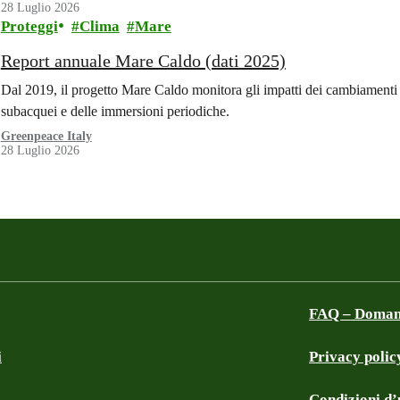
28 Luglio 2026
Proteggi
Clima
Mare
Report annuale Mare Caldo (dati 2025)
Dal 2019, il progetto Mare Caldo monitora gli impatti dei cambiamenti c
subacquei e delle immersioni periodiche.
Greenpeace Italy
28 Luglio 2026
FAQ – Domand
i
Privacy polic
a
Condizioni d’u