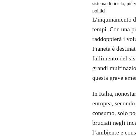
sistema di riciclo, più
politici
L’inquinamento da
tempi. Con una pr
raddoppierà i volu
Pianeta è destina
fallimento del si
grandi multinazion
questa grave eme
In Italia, nonosta
europea, secondo i
consumo, solo poc
bruciati negli inc
l’ambiente e cons