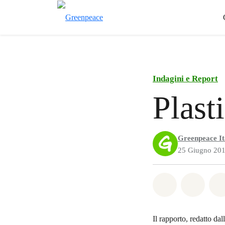
Indagini e Report
Plasti
Greenpeace It
25 Giugno 20
Share on Wh
Share 
Il rapporto, redatto da