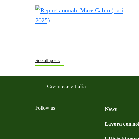
See all posts
Greenpeace Italia
Follow us
News
Lavora con no
Facebook
Instagram
Twitter
Linkedin
TikTok
YouTube
Ufficio Stamp