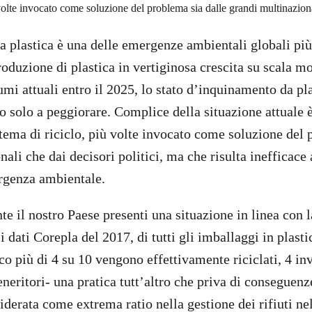
 volte invocato come soluzione del problema sia dalle grandi multinaziona
 plastica è una delle emergenze ambientali globali più 
oduzione di plastica in vertiginosa crescita su scala m
mi attuali entro il 2025, lo stato d’inquinamento da pla
to solo a peggiorare. Complice della situazione attuale 
stema di riciclo, più volte invocato come soluzione del 
ali che dai decisori politici, ma che risulta inefficace
rgenza ambientale.
nte il nostro Paese presenti una situazione in linea con
 dati Corepla del 2017, di tutti gli imballaggi in plast
o più di 4 su 10 vengono effettivamente riciclati, 4 i
eneritori- una pratica tutt’altro che priva di conseguen
iderata come extrema ratio nella gestione dei rifiuti ne