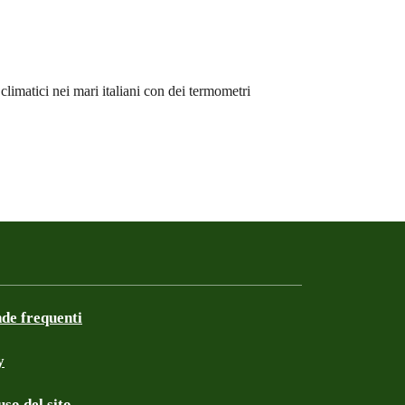
limatici nei mari italiani con dei termometri
e frequenti
y
so del sito