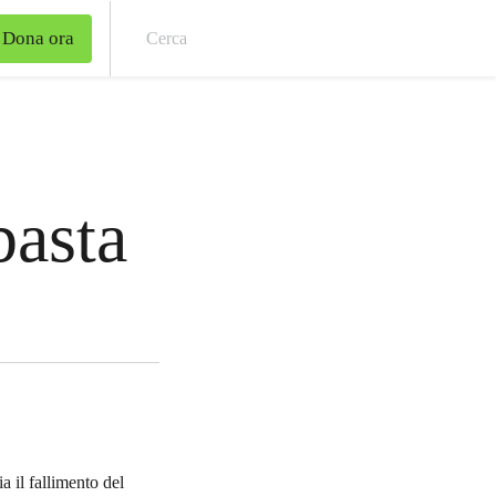
Dona ora
Cer
basta
 il fallimento del