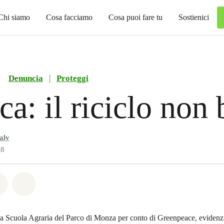
Chi siamo
Cosa facciamo
Cosa puoi fare tu
Sostienici
Denuncia
|
Proteggi
ca: il riciclo non 
aly
18
atsapp
on Facebook
Share on Twitter
Share via Email
lla Scuola Agraria del Parco di Monza per conto di Greenpeace, evidenzia