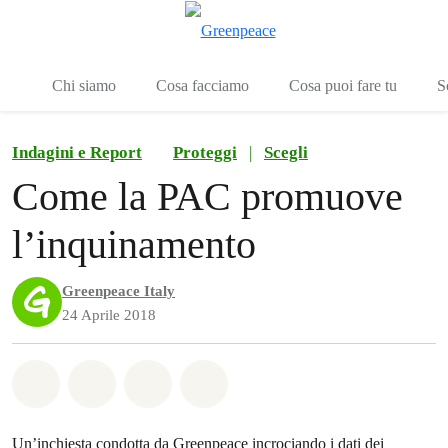
To
Menu
Chi siamo
Cosa facciamo
Cosa puoi fare tu
S
Indagini e Report
Proteggi
|
Scegli
Come la PAC promuove
l’inquinamento
Greenpeace Italy
24 Aprile 2018
Share on Whatsapp
Share on Facebook
Share on Twitter
Share via Email
Un’inchiesta condotta da Greenpeace incrociando i dati dei