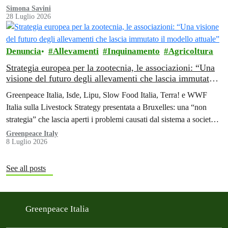
Simona Savini
28 Luglio 2026
Denuncia
Allevamenti
Inquinamento
Agricoltura
Strategia europea per la zootecnia, le associazioni: “Una
visione del futuro degli allevamenti che lascia immutato il
modello attuale”
Greenpeace Italia, Isde, Lipu, Slow Food Italia, Terra! e WWF
Italia sulla Livestock Strategy presentata a Bruxelles: una “non
strategia” che lascia aperti i problemi causati dal sistema a società,
ambiente e salute.
Greenpeace Italy
8 Luglio 2026
See all posts
Greenpeace Italia