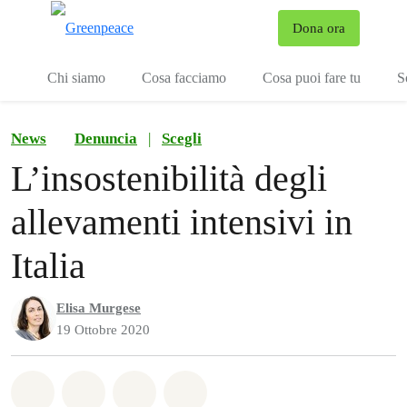
To
Dona ora
Menu
Chi siamo
Cosa facciamo
Cosa puoi fare tu
S
News
Denuncia
|
Scegli
L’insostenibilità degli
allevamenti intensivi in
Italia
Elisa Murgese
19 Ottobre 2020
Share on Whatsapp
Share on Facebook
Share on Twitter
Share via Email