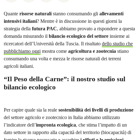
Quante
risorse naturali
stanno consumando gli
allevamenti
intensivi italiani
? Mentre è in discussione in questi giorni la
strategia della
futura PAC
, abbiamo provato a rispondere a questa
domanda misurando il
bilancio ecologico del settore
insieme ai
ricercatori dell’Università della Tuscia. Il risultato
dello studio che
pubblichiamo oggi
mostra come
agricoltura e zootecnia
stiano
consumando una volta e mezza le risorse naturali dei terreni
agricoli italiani.
“Il Peso della Carne”: il nostro studio sul
bilancio ecologico
Per capire quale sia la reale
sostenibilità dei livelli di produzione
del settore agricolo e zootecnico in Italia abbiamo utilizzato
l’indicatore dell’
impronta ecologica
, che stima l’impatto di un
dato settore in rapporto alla capacità del territorio (biocapacità) di
fornire le risorse necessarie e assorbire
i rifiuti o le emissioni