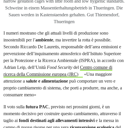
narrow gestation cages with little room and low hygienic standards.
Schweine in einem Massentierhaltungsbetrieb in Thueringen. Die
Sauen werden in Kastenstaenden gehalten. Gut Thiemendorf,
Thueringen
I numeri mostrano che gli attuali livelli di produzione sono
insostenibili per l’
ambiente
, ma invertire la rotta è possibile.
Secondo Riccardo De Lauretis, responsabile dell’area emissioni e
prevenzione dell’inquinamento atmosferico dell’Istituto Superiore
per la Protezione e la Ricerca Ambientale (ISPRA), in accordo con
Adrian Leip, dell’Unità
Food Security
del
Centro comune di
ricerca della Commissione europea (JRC)
«Una maggiore
attenzione a
salute e alimentazione
può comportare un vero e
proprio cambiamento di sistema, che porti a produrre, ma anche, a
consumare meno»
Il voto sulla
futura PAC
, previsto nei prossimi giorni, è un
momento decisivo per costruire questo cambiamento, attraverso il
taglio ai
fondi destinati agli allevamenti intensivi
e la messa in
campo di nuove risorse per una vera
riconversione ecologica
del