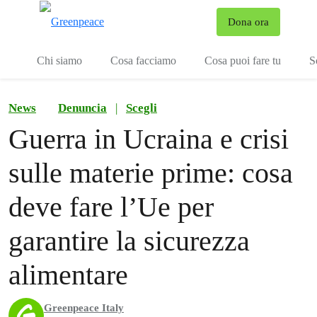
To
Dona ora
Menu
Chi siamo
Cosa facciamo
Cosa puoi fare tu
S
News
Denuncia
|
Scegli
Guerra in Ucraina e crisi
sulle materie prime: cosa
deve fare l’Ue per
garantire la sicurezza
alimentare
Greenpeace Italy