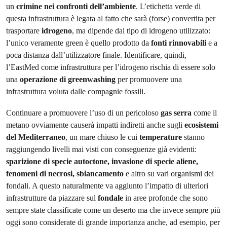
un
crimine nei confronti dell’ambiente
. L’etichetta verde di
questa infrastruttura è legata al fatto che sarà (forse) convertita per
trasportare
idrogeno
, ma dipende dal tipo di idrogeno utilizzato:
l’unico veramente green è quello prodotto da
fonti rinnovabili
e a
poca distanza dall’utilizzatore finale. Identificare, quindi,
l’EastMed come infrastruttura per l’idrogeno rischia di essere solo
una
operazione di greenwashing
per promuovere una
infrastruttura voluta dalle compagnie fossili.
Continuare a promuovere l’uso di un pericoloso
gas serra
come il
metano ovviamente causerà impatti indiretti anche sugli
ecosistemi
del Mediterraneo
, un mare chiuso le cui
temperature
stanno
raggiungendo livelli mai visti con conseguenze già evidenti:
sparizione di specie autoctone, invasione di specie aliene,
fenomeni di necrosi, sbiancamento
e altro su vari organismi dei
fondali. A questo naturalmente va aggiunto l’impatto di ulteriori
infrastrutture da piazzare sul
fondale
in aree profonde che sono
sempre state classificate come un deserto ma che invece sempre più
oggi sono considerate di grande importanza anche, ad esempio, per