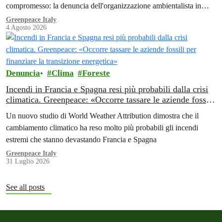
compromesso: la denuncia dell'organizzazione ambientalista in
Africa.
Greenpeace Italy
4 Agosto 2026
Denuncia
Clima
Foreste
Incendi in Francia e Spagna resi più probabili dalla crisi
climatica. Greenpeace: «Occorre tassare le aziende fossili
per finanziare la transizione energetica»
Un nuovo studio di World Weather Attribution dimostra che il
cambiamento climatico ha reso molto più probabili gli incendi
estremi che stanno devastando Francia e Spagna
Greenpeace Italy
31 Luglio 2026
See all posts