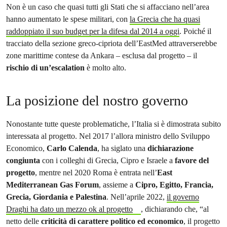
Non è un caso che quasi tutti gli Stati che si affacciano nell’area
hanno aumentato le spese militari, con
la Grecia che ha quasi
raddoppiato il suo budget per la difesa dal 2014 a oggi
. Poiché il
tracciato della sezione greco-cipriota dell’EastMed attraverserebbe
zone marittime contese da Ankara – esclusa dal progetto – il
rischio di un’escalation
è molto alto.
La posizione del nostro governo
Nonostante tutte queste problematiche, l’Italia si è dimostrata subito
interessata al progetto. Nel 2017 l’allora ministro dello Sviluppo
Economico,
Carlo Calenda
, ha siglato una
dichiarazione
congiunta
con i colleghi di Grecia, Cipro e Israele a
favore del
progetto
, mentre nel 2020 Roma è entrata nell’
East
Mediterranean Gas Forum
, assieme a
Cipro, Egitto, Francia,
Grecia, Giordania e Palestina
. Nell’aprile 2022,
il governo
Draghi ha dato un mezzo ok al progetto
, dichiarando che, “al
netto delle
criticità di carattere politico ed economico
, il progetto