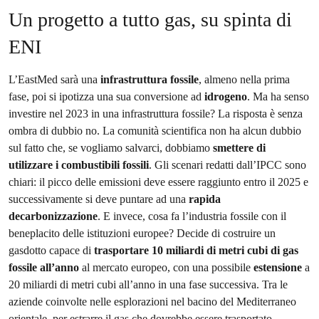
Un progetto a tutto gas, su spinta di
ENI
L’EastMed sarà una
infrastruttura fossile
, almeno nella prima
fase, poi si ipotizza una sua conversione ad
idrogeno
. Ma ha senso
investire nel 2023 in una infrastruttura fossile? La risposta è senza
ombra di dubbio no. La comunità scientifica non ha alcun dubbio
sul fatto che, se vogliamo salvarci, dobbiamo
smettere di
utilizzare i combustibili fossili
. Gli scenari redatti dall’IPCC sono
chiari: il picco delle emissioni deve essere raggiunto entro il 2025 e
successivamente si deve puntare ad una
rapida
decarbonizzazione
. E invece, cosa fa l’industria fossile con il
beneplacito delle istituzioni europee? Decide di costruire un
gasdotto capace di
trasportare 10 miliardi di metri cubi di gas
fossile all’anno
al mercato europeo, con una possibile
estensione
a
20 miliardi di metri cubi all’anno in una fase successiva. Tra le
aziende coinvolte nelle esplorazioni nel bacino del Mediterraneo
orientale, per estrarre il gas che dovrebbe essere trasportato