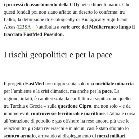
i
processi di assorbimento della CO
nei sedimenti marini. Che
2
questi fondali poi non siano affatto un deserto lo conferma, tra
l’altro, la definizione di Ecologically or Biologically Significant
Areas (
EBSA
) attribuita a varie
aree del Mediterraneo lungo il
tracciato EastMed-Poseidon
.
I rischi geopolitici e per la pace
Il progetto
EastMed
non rappresenta solo una
micidiale minaccia
per l’ambiente e la crisi climatica, ma anche per la
pace
. La
regione, infatti, è caratterizzata da conflitti mai sopiti come quello
tra Turchia e Grecia – sulla
questione Cipro
, ma non solo – e da
innumerevoli
controversie territoriali e marittime
. L’attuale corsa
all’estrazione di petrolio e gas offshore ha reso ancora più tese le
relazioni tra gli Stati rivieraschi e in alcuni casi è stato sfiorato lo
scontro armato
, arrivando al dispiegamento di
mezzi militari.