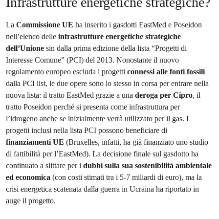
Infrastrutture energetiche strategiche?
La
Commissione UE
ha inserito i gasdotti EastMed e Poseidon
nell’elenco delle
infrastrutture energetiche strategiche
dell’Unione
sin dalla prima edizione della lista “Progetti di
Interesse Comune” (PCI) del 2013. Nonostante il nuovo
regolamento europeo escluda i progetti
connessi alle fonti fossili
dalla PCI list, le due opere sono lo stesso in corsa per entrare nella
nuova lista: il tratto EastMed grazie a una
deroga per Cipro
, il
tratto Poseidon perché si presenta come infrastruttura per
l’idrogeno anche se inizialmente verrà utilizzato per il gas. I
progetti inclusi nella lista PCI possono beneficiare di
finanziamenti UE
(Bruxelles, infatti, ha già finanziato uno studio
di fattibilità per l’EastMed). La decisione finale sul gasdotto ha
continuato a slittare per i
dubbi sulla sua sostenibilità ambientale
ed economica
(con costi stimati tra i 5-7 miliardi di euro), ma la
crisi energetica scatenata dalla guerra in Ucraina ha riportato in
auge il progetto.