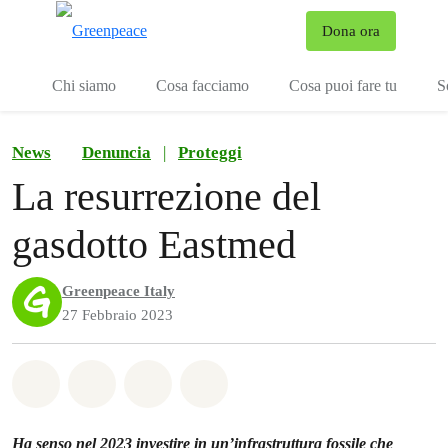
To
Dona ora
Menu
Chi siamo
Cosa facciamo
Cosa puoi fare tu
S
News
Denuncia
|
Proteggi
La resurrezione del
gasdotto Eastmed
Greenpeace Italy
27 Febbraio 2023
Share on Whatsapp
Share on Facebook
Share on Twitter
Share via Email
Ha senso nel 2023 investire in un’infrastruttura fossile che