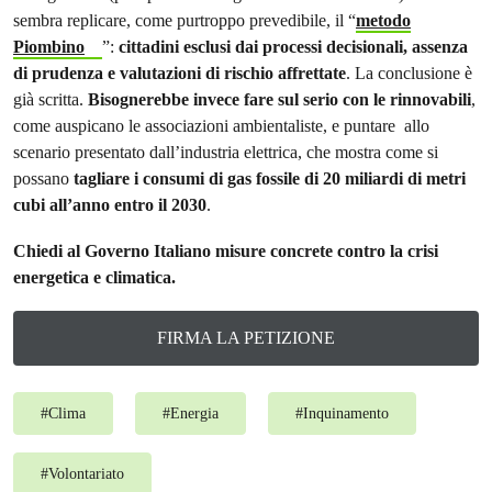
sembra replicare, come purtroppo prevedibile, il “
metodo
Piombino
”:
cittadini esclusi dai processi decisionali, assenza
di prudenza e valutazioni di rischio affrettate
. La conclusione è
già scritta.
Bisognerebbe invece fare sul serio con le rinnovabili
,
come auspicano le associazioni ambientaliste, e puntare allo
scenario presentato dall’industria elettrica, che mostra come si
possano
tagliare i consumi di gas fossile di 20 miliardi di metri
cubi all’anno entro il 2030
.
Chiedi al Governo Italiano misure concrete contro la crisi
energetica e climatica.
FIRMA LA PETIZIONE
#
Clima
#
Energia
#
Inquinamento
#
Volontariato