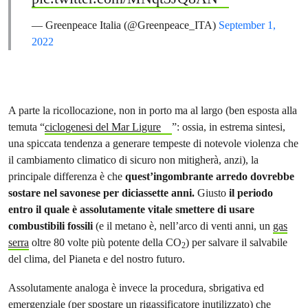
— Greenpeace Italia (@Greenpeace_ITA)
September 1,
2022
A parte la ricollocazione, non in porto ma al largo (ben esposta alla
temuta “
ciclogenesi del Mar Ligure
”: ossia, in estrema sintesi,
una spiccata tendenza a generare tempeste di notevole violenza che
il cambiamento climatico di sicuro non mitigherà, anzi), la
principale differenza è che
quest’ingombrante arredo dovrebbe
sostare nel savonese per diciassette anni.
Giusto
il periodo
entro il quale è assolutamente vitale smettere di usare
combustibili fossili
(e il metano è, nell’arco di venti anni, un
gas
serra
oltre 80 volte più potente della CO
) per salvare il salvabile
2
del clima, del Pianeta e del nostro futuro.
Assolutamente analoga è invece la procedura, sbrigativa ed
emergenziale (per spostare un rigassificatore inutilizzato) che