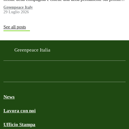
delle aziende fossili
Greenpeace Italy
29 Luglio 2026
See all posts
Greenpeace Italia
News
Lavora con noi
Ufficio Stampa