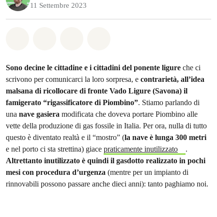
11 Settembre 2023
Share on Whatsapp
Share on Facebook
Share on Twitter
Share via Email
Sono decine le cittadine e i cittadini del ponente ligure
che ci
scrivono per comunicarci la loro sorpresa, e
contrarietà, all’idea
malsana di ricollocare di fronte Vado Ligure (Savona) il
famigerato “rigassificatore di Piombino”
. Stiamo parlando di
una
nave gasiera
modificata che doveva portare Piombino alle
vette della produzione di gas fossile in Italia. Per ora, nulla di tutto
questo è diventato realtà e il “mostro” (
la nave è lunga 300 metri
e nel porto ci sta strettina) giace
praticamente inutilizzato
.
Altrettanto inutilizzato è quindi il gasdotto realizzato in pochi
mesi con procedura d’urgenza
(mentre per un impianto di
rinnovabili possono passare anche dieci anni): tanto paghiamo noi.