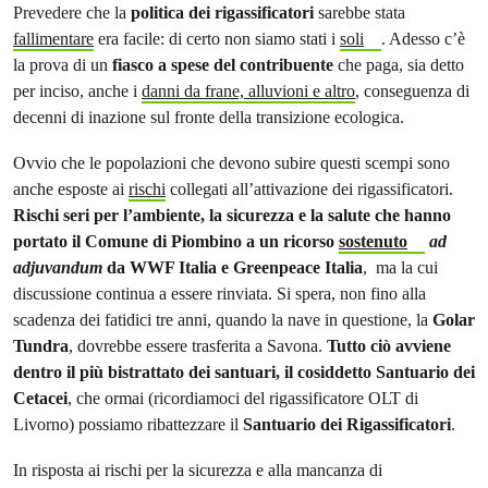
Prevedere che la
politica dei rigassificatori
sarebbe stata
fallimentare
era facile: di certo non siamo stati i
soli
. Adesso c’è
la prova di un
fiasco a spese del contribuente
che paga, sia detto
per inciso, anche i
danni da frane, alluvioni e altro
, conseguenza di
decenni di inazione sul fronte della transizione ecologica.
Ovvio che le popolazioni che devono subire questi scempi sono
anche esposte ai
rischi
collegati all’attivazione dei rigassificatori.
Rischi seri per l’ambiente, la sicurezza e la salute che hanno
portato il Comune di Piombino a un ricorso
sostenuto
ad
adjuvandum
da WWF Italia e Greenpeace Italia
, ma la cui
discussione continua a essere rinviata. Si spera, non fino alla
scadenza dei fatidici tre anni, quando la nave in questione, la
Golar
Tundra
, dovrebbe essere trasferita a Savona.
Tutto ciò avviene
dentro il più bistrattato dei santuari, il cosiddetto Santuario dei
Cetacei
, che ormai (ricordiamoci del rigassificatore OLT di
Livorno) possiamo ribattezzare il
Santuario dei Rigassificatori
.
In risposta ai rischi per la sicurezza e alla mancanza di