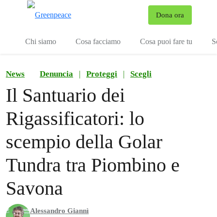
To
Dona ora
Menu
Chi siamo
Cosa facciamo
Cosa puoi fare tu
S
News
Denuncia
|
Proteggi
|
Scegli
Il Santuario dei
Rigassificatori: lo
scempio della Golar
Tundra tra Piombino e
Savona
Alessandro Giannì