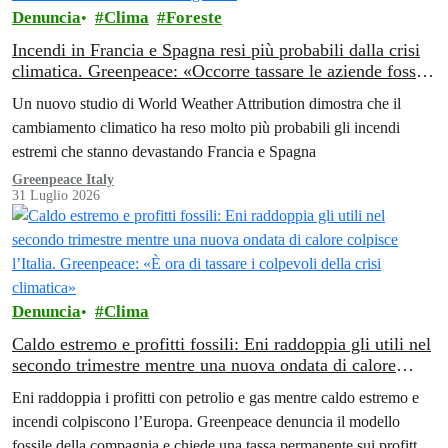
Denuncia
Clima
Foreste
Incendi in Francia e Spagna resi più probabili dalla crisi
climatica. Greenpeace: «Occorre tassare le aziende fossili
per finanziare la transizione energetica»
Un nuovo studio di World Weather Attribution dimostra che il
cambiamento climatico ha reso molto più probabili gli incendi
estremi che stanno devastando Francia e Spagna
Greenpeace Italy
31 Luglio 2026
Denuncia
Clima
Caldo estremo e profitti fossili: Eni raddoppia gli utili nel
secondo trimestre mentre una nuova ondata di calore
colpisce l’Italia. Greenpeace: «È ora di tassare i colpevoli
Eni raddoppia i profitti con petrolio e gas mentre caldo estremo e
della crisi climatica»
incendi colpiscono l’Europa. Greenpeace denuncia il modello
fossile della compagnia e chiede una tassa permanente sui profitti