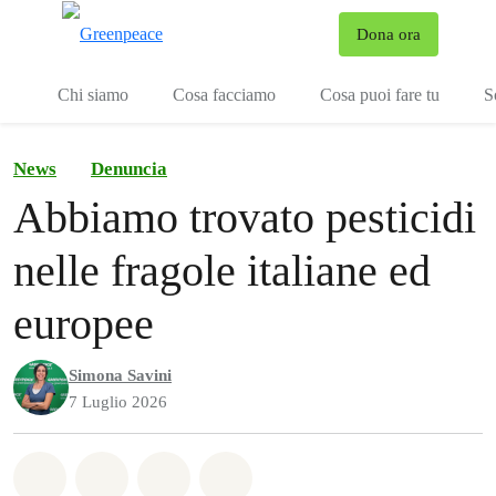
To
Dona ora
Menu
Chi siamo
Cosa facciamo
Cosa puoi fare tu
S
News
Denuncia
Abbiamo trovato pesticidi
nelle fragole italiane ed
europee
Simona Savini
7 Luglio 2026
Share on Whatsapp
Share on Facebook
Share on Twitter
Share via Email