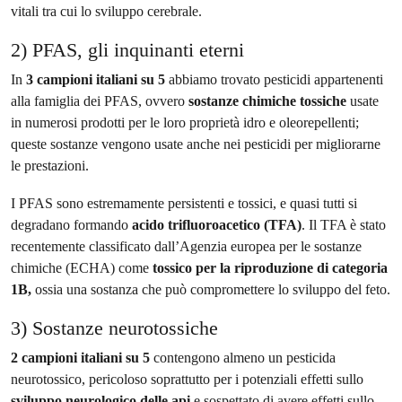
vitali tra cui lo sviluppo cerebrale.
2) PFAS, gli inquinanti eterni
In
3
campioni italiani su 5
abbiamo trovato pesticidi appartenenti
alla famiglia dei PFAS, ovvero
sostanze chimiche tossiche
usate
in numerosi prodotti per le loro proprietà idro e oleorepellenti;
queste sostanze vengono usate anche nei pesticidi per migliorarne
le prestazioni.
I PFAS sono estremamente persistenti e tossici, e quasi tutti si
degradano formando
acido trifluoroacetico (TFA)
. Il TFA è stato
recentemente classificato dall’Agenzia europea per le sostanze
chimiche (ECHA) come
tossico per la riproduzione di categoria
1B,
ossia una sostanza che può compromettere lo sviluppo del feto.
3) Sostanze neurotossiche
2 campioni italiani su 5
contengono almeno un pesticida
neurotossico, pericoloso soprattutto per i potenziali effetti sullo
sviluppo neurologico delle
api
e sospettato di avere effetti sullo