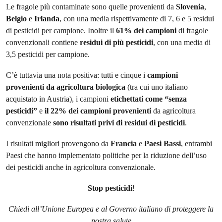
Le fragole più contaminate sono quelle provenienti da
Slovenia
,
Belgio
e
Irlanda
, con una media rispettivamente di 7, 6 e 5 residui
di pesticidi per campione. Inoltre il
61% dei campioni
di fragole
convenzionali contiene
residui di più pesticidi
, con una media di
3,5 pesticidi per campione.
C’è tuttavia una nota positiva: tutti e cinque i
campioni
provenienti da agricoltura biologica
(tra cui uno italiano
acquistato in Austria), i campioni
etichettati come “senza
pesticidi”
e
il 22% dei campioni provenienti
da agricoltura
convenzionale
sono risultati privi di residui di pesticidi
.
I risultati migliori provengono da
Francia
e
Paesi Bassi
, entrambi
Paesi che hanno implementato politiche per la riduzione dell’uso
dei pesticidi anche in agricoltura convenzionale.
Stop pesticidi
!
Chiedi all’Unione Europea e al Governo italiano di proteggere la
nostra salute