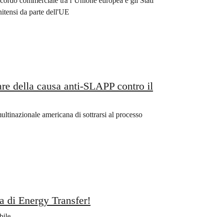
cordo commerciale tra l’Unione europea e gli Stati
nitensi da parte dell'UE
are della causa anti-SLAPP contro il
multinazionale americana di sottrarsi al processo
a di Energy Transfer!
bile.