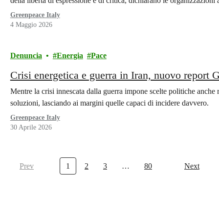
della libertà di espressione e di critica, dichiarano le organizzazioni 
Greenpeace Italy
4 Maggio 2026
Denuncia
Energia
Pace
Crisi energetica e guerra in Iran, nuovo report
Mentre la crisi innescata dalla guerra impone scelte politiche anche ra
soluzioni, lasciando ai margini quelle capaci di incidere davvero.
Greenpeace Italy
30 Aprile 2026
Prev
1
2
3
…
80
Next