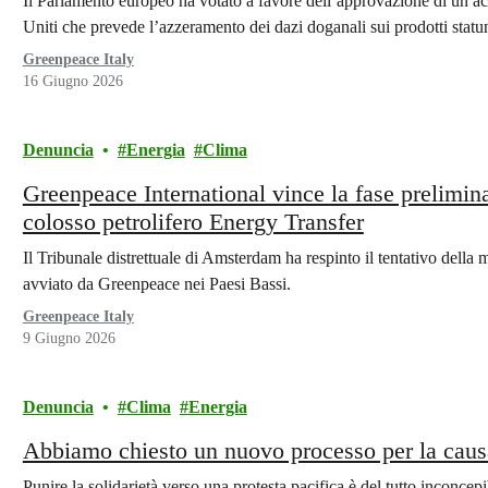
Il Parlamento europeo ha votato a favore dell’approvazione di un ac
Uniti che prevede l’azzeramento dei dazi doganali sui prodotti statu
Greenpeace Italy
16 Giugno 2026
Denuncia
Energia
Clima
Greenpeace International vince la fase prelimin
colosso petrolifero Energy Transfer
Il Tribunale distrettuale di Amsterdam ha respinto il tentativo della 
avviato da Greenpeace nei Paesi Bassi.
Greenpeace Italy
9 Giugno 2026
Denuncia
Clima
Energia
Abbiamo chiesto un nuovo processo per la caus
Punire la solidarietà verso una protesta pacifica è del tutto inconcepi