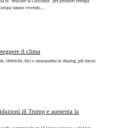
nsa di “bruciare la Gioconda” per produrre energia.
l’Europa stanno vivendo,…
oteggere il clima
, elettriche, bici e monopattini in sharing, più mezzi
idazioni di Trump e aumenta la