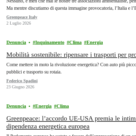
Nessuno, e men che mai le nostre tre associazioni ambientaliste, pe
Ma mentre discutiamo di questa immagine provocatoria, l’Italia e 
Greenpeace Italy
2 Luglio 2026
Denuncia
Inquinamento
Clima
Energia
Mobilità sostenibile: ripensare i trasporti per pr
Come mettere in moto la rivoluzione energetica? Con auto più piccole
pubblici e trasporto su rotaia.
Federico Spadini
23 Giugno 2026
Denuncia
Energia
Clima
Greenpeace: l’accordo UE-USA premia le intim
dipendenza energetica europea