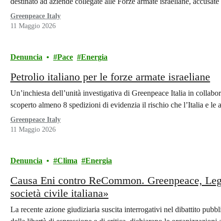
destinato ad aziende collegate alle Forze armate israeliane, accusate
Greenpeace Italy
11 Maggio 2026
Denuncia
Pace
Energia
Petrolio italiano per le forze armate israeliane
Un’inchiesta dell’unità investigativa di Greenpeace Italia in collab
scoperto almeno 8 spedizioni di evidenzia il rischio che l’Italia e 
Greenpeace Italy
11 Maggio 2026
Denuncia
Clima
Energia
Causa Eni contro ReCommon. Greenpeace, Leg
società civile italiana»
La recente azione giudiziaria suscita interrogativi nel dibattito pubbl