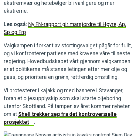
ekstremvær og hetebølger bli vanligere og mer
ekstreme.
Les også:
Ny FN-rapport gir marsjordre til Høyre, Ap,
Sp og Frp
Valgkampen i forkant av stortingsvalget pågår for fullt,
og vi konfronterer partiene med kravene våre til neste
regjering. Hovedbudskapet vårt gjennom valgkampen
er at politikerne må stanse letingen etter mer olje og
gass, og prioritere en grønn, rettferdig omstilling.
Vi protesterer i kajakk og med bannere i Stavanger,
foran et oljesupplyskip som skal starte oljeboring
utenfor Skottland. På tampen av året kommer nyheten
om at
Shell trekker seg fra det kontroversielle
prosjektet
.