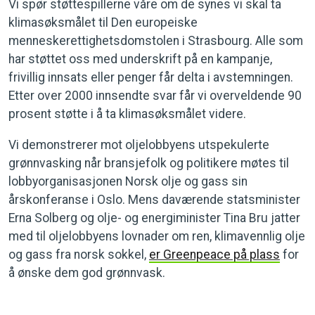
Vi spør støttespillerne våre om de synes vi skal ta
klimasøksmålet til Den europeiske
menneskerettighetsdomstolen i Strasbourg. Alle som
har støttet oss med underskrift på en kampanje,
frivillig innsats eller penger får delta i avstemningen.
Etter over 2000 innsendte svar får vi overveldende 90
prosent støtte i å ta klimasøksmålet videre.
Vi demonstrerer mot oljelobbyens utspekulerte
grønnvasking når bransjefolk og politikere møtes til
lobbyorganisasjonen Norsk olje og gass sin
årskonferanse i Oslo. Mens daværende statsminister
Erna Solberg og olje- og energiminister Tina Bru jatter
med til oljelobbyens lovnader om ren, klimavennlig olje
og gass fra norsk sokkel,
er Greenpeace på plass
for
å ønske dem god grønnvask.