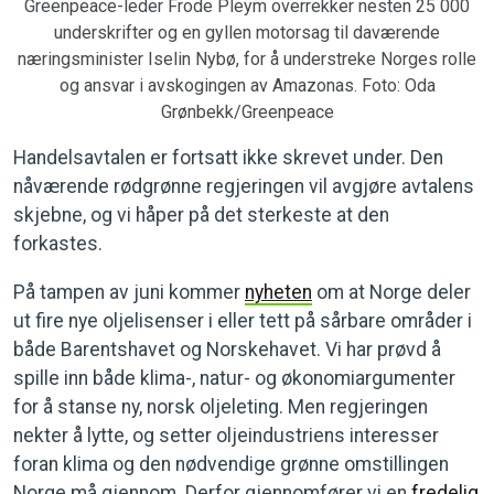
Greenpeace-leder Frode Pleym overrekker nesten 25 000
underskrifter og en gyllen motorsag til daværende
næringsminister Iselin Nybø, for å understreke Norges rolle
og ansvar i avskogingen av Amazonas. Foto: Oda
Grønbekk/Greenpeace
Handelsavtalen er fortsatt ikke skrevet under. Den
nåværende rødgrønne regjeringen vil avgjøre avtalens
skjebne, og vi håper på det sterkeste at den
forkastes.
På tampen av juni kommer
nyheten
om at Norge deler
ut fire nye oljelisenser i eller tett på sårbare områder i
både Barentshavet og Norskehavet. Vi har prøvd å
spille inn både klima-, natur- og økonomiargumenter
for å stanse ny, norsk oljeleting. Men regjeringen
nekter å lytte, og setter oljeindustriens interesser
foran klima og den nødvendige grønne omstillingen
Norge må gjennom. Derfor gjennomfører vi en
fredelig