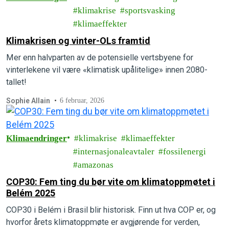
klimakrise
sportsvasking
klimaeffekter
Klimakrisen og vinter-OLs framtid
Mer enn halvparten av de potensielle vertsbyene for
vinterlekene vil være «klimatisk upålitelige» innen 2080-
tallet!
Sophie Allain
6 februar, 2026
Klimaendringer
klimakrise
klimaeffekter
internasjonaleavtaler
fossilenergi
amazonas
COP30: Fem ting du bør vite om klimatoppmøtet i
Belém 2025
COP30 i Belém i Brasil blir historisk. Finn ut hva COP er, og
hvorfor årets klimatoppmøte er avgjørende for verden,