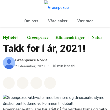
Sø
Meny
Om oss
Våre saker
Vær med
|
|
Nyheter
Greenpeace
Klimaendringer
Natur
Takk for i år, 2021!
Greenpeace Norge
•
10 min lesetid
21 desember, 2021
Del på Whatsapp
Del på Facebook
Del via Email
Share on Bluesky
Greenpeace-aktivister har stått på for verdens klima og miljø