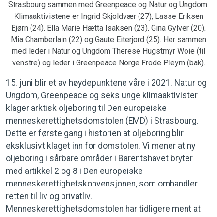
Strasbourg sammen med Greenpeace og Natur og Ungdom.
Klimaaktivistene er Ingrid Skjoldvær (27), Lasse Eriksen
Bjørn (24), Ella Marie Hætta Isaksen (23), Gina Gylver (20),
Mia Chamberlain (22) og Gaute Eiterjord (25). Her sammen
med leder i Natur og Ungdom Therese Hugstmyr Woie (til
venstre) og leder i Greenpeace Norge Frode Pleym (bak).
15. juni blir et av høydepunktene våre i 2021. Natur og
Ungdom, Greenpeace og seks unge klimaaktivister
klager arktisk oljeboring til Den europeiske
menneskerettighetsdomstolen (EMD) i Strasbourg.
Dette er første gang i historien at oljeboring blir
eksklusivt klaget inn for domstolen. Vi mener at ny
oljeboring i sårbare områder i Barentshavet bryter
med artikkel 2 og 8 i Den europeiske
menneskerettighetskonvensjonen, som omhandler
retten til liv og privatliv.
Menneskerettighetsdomstolen har tidligere ment at