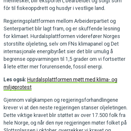
mennesker, blir eksportert, bearbeidet og solgt som
fôr til fiskeoppdrett og husdyr i vestlige land.
Regjeringsplattformen mellom Arbeiderpartiet og
Senterpartiet blir lagt fram, og er skuffende lesning
for klimaet. Hurdalsplattformen viderefører Norges
storstilte oljeleting, selv om FNs klimapanel og Det
internasjonale energibyrået sier det blir umulig å
begrense oppvarmingen til 1,5 grader om vi fortsetter
å lete etter mer forurensende, fossil energi.
Les også:
Hurdalsplattformen møtt med klima- og
miljøprotest
Gjennom valgkampen og regjeringsforhandlingene
krever vi at den neste regjeringen stanser oljeletingen.
Dette viktige kravet blir støttet av over 17.500 folk fra
hele Norge, og når den nye regjeringen møter folket på
Slottsplassen i oktober, overrekker vi kravet og