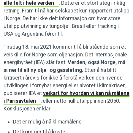
alle felt i hele verden
. Dette er et stort steg i riktig
retning. Fram til nå har selskapet kun rapportert utslipp
i Norge. De har ikke delt informasjon om hvor store
utslipp utvinning av tungolje i Brasil eller fracking i
USA og Argentina fører til.
Tirsdag 18. mai 2021 kommer til å bli stående som et
veiskille for Norge som oljenasjon. Det internasjonale
energibyrået (IEA) slår fast:
Verden, også Norge, må
si nei til all ny olje- og gassleting.
Etter å ha blitt
kritisert i årevis for ikke å forstå verken den rivende
utviklingen i fornybar energi eller alvoret i klimakrisen,
publiserer IEA et
veikart for hvordan vi kan nå målene
i Parisavtalen
, eller netto null utslipp innen 2050.
Konklusjonen er klar:
Det er mulig å nå klimamålene
Det kommer til å koste