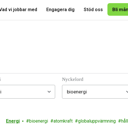
Bli må
Vad vi jobbar med
Engagera dig
Stöd oss
i
Nyckelord
Energi
bioenergi
atomkraft
globaluppvärmning
hål