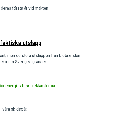
 deras första år vid makten
 faktiska utsläpp
ent, men de stora utsläppen från biobränslen
ker inom Sveriges gränser.
bioenergi
fossilreklamförbud
i våra skidspår.