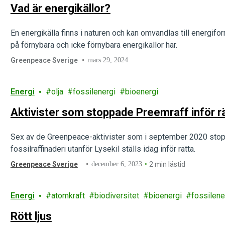
Vad är energikällor?
En energikälla finns i naturen och kan omvandlas till energif
på förnybara och icke förnybara energikällor här.
Greenpeace Sverige
mars 29, 2024
Energi
olja
fossilenergi
bioenergi
Aktivister som stoppade Preemraff inför rä
Sex av de Greenpeace-aktivister som i september 2020 stopp
fossilraffinaderi utanför Lysekil ställs idag inför rätta.
Greenpeace Sverige
december 6, 2023
2 min lästid
Energi
atomkraft
biodiversitet
bioenergi
fossilene
Rött ljus