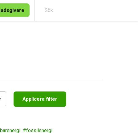
nadsgivare
Sök
Applicera filter
lbarenergi
fossilenergi