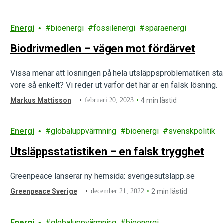
Energi
bioenergi
fossilenergi
sparaenergi
Biodrivmedlen – vägen mot fördärvet
Vissa menar att lösningen på hela utsläppsproblematiken stav
vore så enkelt? Vi reder ut varför det här är en falsk lösning.
Markus Mattisson
februari 20, 2023
4 min lästid
Energi
globaluppvärmning
bioenergi
svenskpolitik
Utsläppsstatistiken – en falsk trygghet
Greenpeace lanserar ny hemsida: sverigesutslapp.se
Greenpeace Sverige
december 21, 2022
2 min lästid
Energi
globaluppvärmning
bioenergi