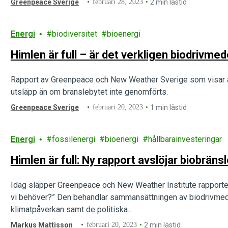
Greenpeace Sverige
februari 28, 2023
2 min lästid
Energi
biodiversitet
bioenergi
Himlen är full – är det verkligen biodrivmed
Rapport av Greenpeace och New Weather Sverige som visar att 
utsläpp än om bränslebytet inte genomförts.
Greenpeace Sverige
februari 20, 2023
1 min lästid
Energi
fossilenergi
bioenergi
hållbarainvesteringar
Himlen är full: Ny rapport avslöjar biobrän
Idag släpper Greenpeace och New Weather Institute rapporten 
vi behöver?” Den behandlar sammansättningen av biodrivmed
klimatpåverkan samt de politiska…
Markus Mattisson
februari 20, 2023
2 min lästid