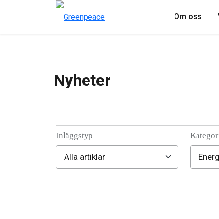
Om oss
Nyheter
Inläggstyp
Kategor
Filter posts
Filtered results