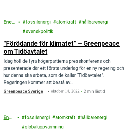
Ener
fossilenergi
atomkraft
hållbarenergi
gi
svenskpolitik
“Förödande för klimatet” – Greenpeace
om Tidöavtalet
Idag höll de fyra högerpartierna presskonferens och
presenterade där ett första underlag för en ny regering och
hur denna ska arbeta, som de kallar “Tidöavtalet”.
Regeringen kommer att bestå av…
Greenpeace Sverige
oktober 14, 2022
2 min lästid
Ener
fossilenergi
atomkraft
hållbarenergi
gi
globaluppvärmning