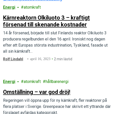
Energi
atomkraft
Kärnreaktorn Olkiluoto 3 – kraftigt
försenad till skenande kostnader
14 år försenad, började till slut Finlands reaktor Olkiluoto 3
producera regelbunden el den 16 april. Ironiskt nog dagen
efter att Europas största industrination, Tyskland, fasade ut
all sin kärnkraft…
Rolf Lindahl
april 16, 2023
2 min lästid
Energi
atomkraft
hållbarenergi
Omställning – var god dröj!
Regeringen vill öppna upp för ny kärnkraft, fler reaktorer på
flera platser i Sverige. Greenpeace har skrivit ett yttrande där
förslaget avfärdas kategoriskt.