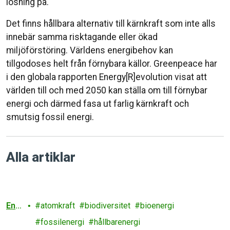
lösning på.
Det finns hållbara alternativ till kärnkraft som inte alls
innebär samma risktagande eller ökad
miljöförstöring. Världens energibehov kan
tillgodoses helt från förnybara källor. Greenpeace har
i den globala rapporten Energy[R]evolution visat att
världen till och med 2050 kan ställa om till förnybar
energi och därmed fasa ut farlig kärnkraft och
smutsig fossil energi.
Alla artiklar
Ener
atomkraft
biodiversitet
bioenergi
gi
fossilenergi
hållbarenergi