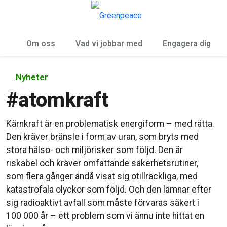
Öp
Meny
Om oss
Vad vi jobbar med
Engagera dig
Nyheter
#
atomkraft
Kärnkraft är en problematisk energiform – med rätta.
Den kräver bränsle i form av uran, som bryts med
stora hälso- och miljörisker som följd. Den är
riskabel och kräver omfattande säkerhetsrutiner,
som flera gånger ändå visat sig otillräckliga, med
katastrofala olyckor som följd. Och den lämnar efter
sig radioaktivt avfall som måste förvaras säkert i
100 000 år – ett problem som vi ännu inte hittat en