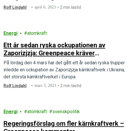
Rolf Lindahl
april 6, 2023
2 min lästid
Energi
atomkraft
Ett år sedan ryska ockupationen av
Zaporizjzja: Greenpeace kräver
krigsstresstester av Europeisk kärnkraft
På lördag den 4 mars har det gått ett år sedan ryska trupper
inledde en ockupation av Zaporizjzja kärnkraftverk i Ukraina,
det största kärnkraftverket i Europa.
Rolf Lindahl
mars 3, 2023
2 min lästid
Energi
atomkraft
svenskpolitik
Regeringsförslag om fler kärnkraftverk –