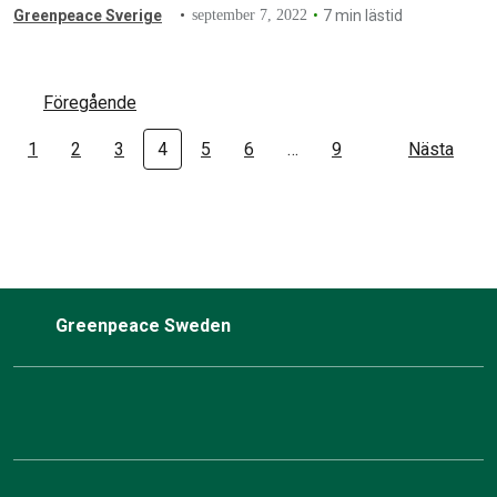
Greenpeace Sverige
september 7, 2022
7 min lästid
Föregående
1
2
3
4
5
6
…
9
Nästa
Greenpeace Sweden