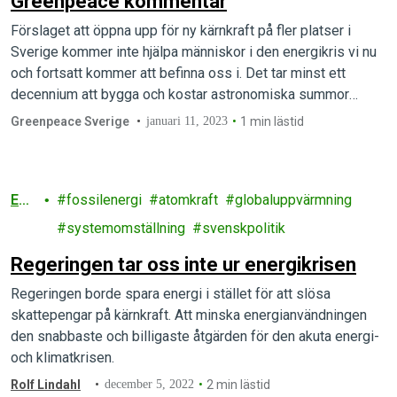
Greenpeace kommentar
Förslaget att öppna upp för ny kärnkraft på fler platser i
Sverige kommer inte hjälpa människor i den energikris vi nu
och fortsatt kommer att befinna oss i. Det tar minst ett
decennium att bygga och kostar astronomiska summor
jämfört med andra kraftslag.
Greenpeace Sverige
januari 11, 2023
1 min lästid
Ene
fossilenergi
atomkraft
globaluppvärmning
rgi
systemomställning
svenskpolitik
Regeringen tar oss inte ur energikrisen
Regeringen borde spara energi i stället för att slösa
skattepengar på kärnkraft. Att minska energianvändningen
den snabbaste och billigaste åtgärden för den akuta energi-
och klimatkrisen.
Rolf Lindahl
december 5, 2022
2 min lästid