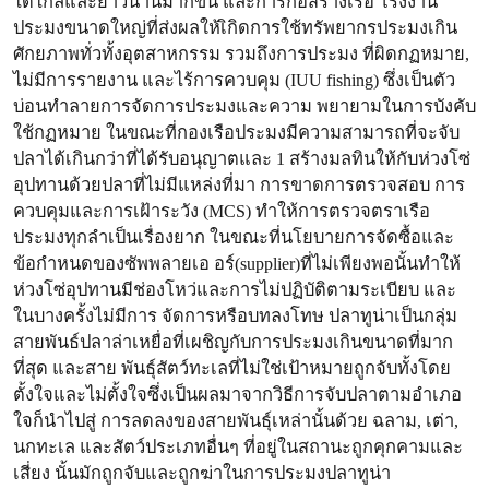
ได้ไกลและยาวนานมากขึ้น และการก่อสร้างเรือ โรงงาน
ประมงขนาดใหญ่ที่ส่งผลให้เิกิดการใช้ทรัพยากรประมงเกิน
ศักยภาพทั่วทั้งอุตสาหกรรม รวมถึงการประมง ที่ผิดกฏหมาย,
ไม่มีการรายงาน และไร้การควบคุม (IUU fishing) ซึ่งเป็นตัว
บ่อนทําลายการจัดการประมงและความ พยายามในการบังคับ
ใช้กฏหมาย ในขณะที่กองเรือประมงมีความสามารถที่จะจับ
ปลาได้เกินกว่าที่ได้รับอนุญาตและ 1 สร้างมลทินให้กับห่วงโซ่
อุปทานด้วยปลาที่ไม่มีแหล่งที่มา การขาดการตรวจสอบ การ
ควบคุมและการเฝ้าระวัง (MCS) ทําให้การตรวจตราเรือ
ประมงทุกลําเป็นเรื่องยาก ในขณะที่นโยบายการจัดซื้อและ
ข้อกําหนดของซัพพลายเอ อร์(supplier)ที่ไม่เพียงพอนั้นทําให้
ห่วงโซ่อุปทานมีช่องโหว่และการไม่ปฏิบัติตามระเบียบ และ
ในบางครั้งไม่มีการ จัดการหรือบทลงโทษ ปลาทูน่าเป็นกลุ่ม
สายพันธ์ปลาล่าเหยื่อที่เผชิญกับการประมงเกินขนาดที่มาก
ที่สุด และสาย พันธุ์สัตว์ทะเลที่ไม่ใช่เป้าหมายถูกจับทั้งโดย
ตั้งใจและไม่ตั้งใจซึ่งเป็นผลมาจากวิธีการจับปลาตามอําเภอ
ใจก็นําไปสู่ การลดลงของสายพันธุ์เหล่านั้นด้วย ฉลาม, เต่า,
นกทะเล และสัตว์ประเภทอื่นๆ ที่อยู่ในสถานะถูกคุกคามและ
เสี่ยง นั้นมักถูกจับและถูกฆ่าในการประมงปลาทูน่า