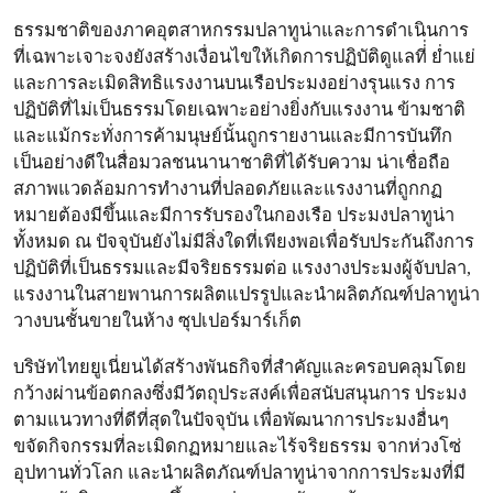
ธรรมชาติของภาคอุตสาหกรรมปลาทูน่าและการดําเนินการ
ที่เฉพาะเจาะจงยังสร้างเงื่อนไขให้เกิดการปฏิบัติดูแลที่่ ยํ่าแย่
และการละเมิดสิทธิแรงงานบนเรือประมงอย่างรุนแรง การ
ปฏิบัติที่ไม่เป็นธรรมโดยเฉพาะอย่างยิ่งกับแรงงาน ข้ามชาติ
และแม้กระทั่งการค้ามนุษย์นั้นถูกรายงานและมีการบันทึก
เป็นอย่างดีในสื่อมวลชนนานาชาติที่ได้รับความ น่าเชื่อถือ
สภาพแวดล้อมการทํางานที่ปลอดภัยและแรงงานที่ถูกกฏ
หมายต้องมีขึ้นและมีการรับรองในกองเรือ ประมงปลาทูน่า
ทั้งหมด ณ ปัจจุบันยังไม่มีสิ่งใดที่เพียงพอเพื่อรับประกันถึงการ
ปฏิบัติที่เป็นธรรมและมีจริยธรรมต่อ แรงงางประมงผู้จับปลา,
แรงงานในสายพานการผลิตแปรรูปและนําผลิตภัณฑ์ปลาทูน่า
วางบนชั้นขายในห้าง ซุปเปอร์มาร์เก็ต
บริษัทไทยยูเนี่ยนได้สร้างพันธกิจที่สําคัญและครอบคลุมโดย
กว้างผ่านข้อตกลงซึ่งมีวัตถุประสงค์เพื่อสนับสนุนการ ประมง
ตามแนวทางที่ดีที่สุดในปัจจุบัน เพื่อพัฒนาการประมงอื่นๆ
ขจัดกิจกรรมที่ละเมิดกฏหมายและไร้จริยธรรม จากห่วงโซ่
อุปทานทั่วโลก และนําผลิตภัณฑ์ปลาทูน่าจากการประมงที่มี