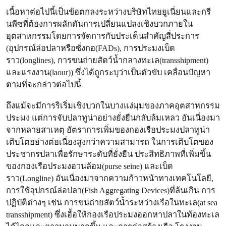
เนื้อหาต่อไปนี้เป็นข้อตกลงระหว่างบริษัทไทยยูเนี่ยนและกรี
นพีซที่ต้องการผลักดันการเปลี่ยนแปลงเชิงบวกภายใน
อุตสาหกรรมโดยการจัดการกับประเด็นสําคัญสี่ประการ
(อุปกรณ์ล่อปลาหรือซั่งกอ(FADs), การประมงเบ็ด
ราว(longlines), การขนถ่ายสัตว์นํ้ากลางทะเล(transshipment)
และแรงงาน(laour)) ซึ่งได้ถูกระบุว่าเป็นตัวขับ เคลื่อนปัญหา
ตามที่จะกล่าวต่อไปนี้
ถึงแม้จะมีการริเริ่มเชิงบวกในบางแง่มุมของภาคอุตสาหกรรม
ประมง แต่การจับปลาทูน่าอย่างยั่งยืนกลับล้มเหลว อันเนื่องมา
จากหลายสาเหตุ อัตราการเพิ่มของกองเรือประมงปลาทูน่า
เติบโตอย่างต่อเนื่องสูงกว่าความสามารถ ในการเติบโตของ
ประชากรปลาเพื่อรักษาระดับที่ยั่งยืน ประสิทธิภาพที่เพิ่มขึ้น
ของกองเรือประมงอวนล้อม(purse seine) และเบ็ด
ราว(Longline) อันเนื่องมาจากความก้าวหน้าทางเทคโนโลยี,
การใช้อุปกรณ์ล่อปลา(Fish Aggregating Devices)ที่ล้นเกิน การ
ปฏิบัติต่างๆ เช่น การขนถ่ายสัตว์นํ้าระหว่างเรือในทะเล(at sea
transshipment) ซึ่งเอื้อให้กองเรือประมงออกหาปลาในท้องทะเล