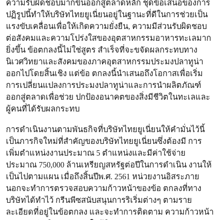
ความรับผิดชอบมากขึ้นออกสู่ตลาดหลัก ชุดข้อเสนอของการ
ปฏิรูปนี้ทําให้บริษัทไทยยูเนี่ยนอยู่ในฐานะที่ดีในการช่วยเป็น
แรงขับเคลื่อนเพื่อให้เกิดความยั่งยืน, ความมีส่วนรับผิดชอบ
ต่อสังคมและความโปร่งใสของอุตสาหกรรมอาหารทะเลมาก
ยิ่งขึ้น ข้อตกลงนี้ไม่ใช่สูตร สําเร็จที่จะขจัดผลกระทบทาง
นิเวศวิทยาและสังคมของภาคอุตสาหกรรมประมงปลาทูน่า
ออกไปโดยสิ้นเชิง แต่ข้อ ตกลงนี้นําเสนอถึงโอกาสเพื่อเริ่ม
การเปลี่ยนแปลงการประมงปลาทูน่าและการนําผลิตภัณฑ์
ออกสู่ตลาดเพื่อช่วย ปกป้องอนาคตของสิ่งมีชีวิตในทะเลและ
ผู้คนที่ได้รับผลกระทบ
การดําเนินงานตามพันธกิจที่บริษัทไทยยูเนี่ยนให้คํามั่นไว้นี้
เป็นภารกิจใหม่ที่สําคัญของบริษัทไทยยูเนี่ยนซึ่งต้องมี การ
เพิ่มตําแหน่งงานประมาณ 5 ตําแหน่งและมีค่าใช้จ่าย
ประมาณ 750,000 ล้านเหรียญสหรัฐต่อปีในการดําเนิน งานให้
เป็นไปตามแผน เมื่อถึงสิ้นปีพ.ศ. 2561 หน่วยงานอิสระภาย
นอกจะทําการตรวจสอบความก้าวหน้าของข้อ ตกลงที่ทาง
บริษัทได้ทําไว้ กรีนพีซสนับสนุนการริเริ่มต่างๆ ตามราย
ละเอียดที่อยู่ในข้อตกลง และจะทําการติดตาม ความก้าวหน้า