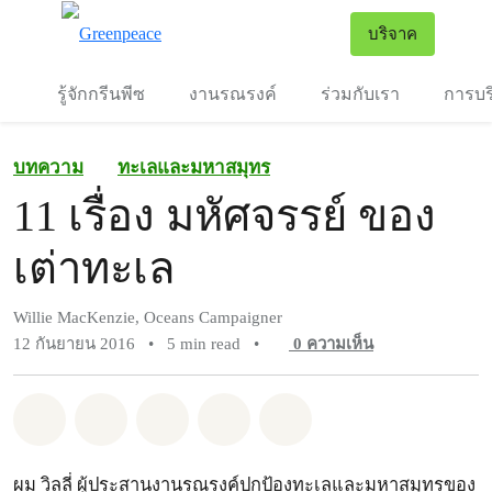
To
บริจาค
เมนู
รู้จักกรีนพีซ
งานรณรงค์
ร่วมกับเรา
การบร
บทความ
ทะเลและมหาสมุทร
11 เรื่อง มหัศจรรย์ ของ
เต่าทะเล
Willie MacKenzie, Oceans Campaigner
12 กันยายน 2016
•
5 min read
•
0
ความเห็น
แชร์ Whatsapp
แชร์ Facebook
แชร์ Twitter
แชร์ Email
Share on Bluesky
ผม วิลลี่ ผู้ประสานงานรณรงค์ปกป้องทะเลและมหาสมุทรของ