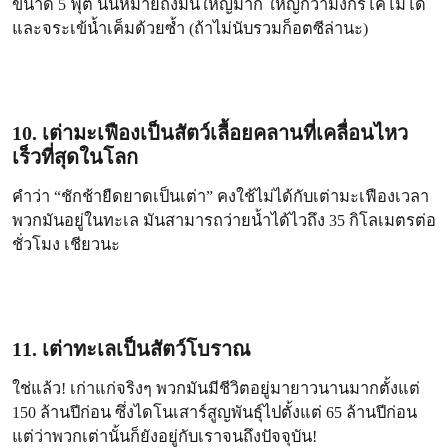
ขนาด 5 ฟุต นั่นหมายถึงมันใหญ่มาก ใหญ่กว่ามังกรโคโมโด
และจระเข้น้ำเค็มด้วยซ้ำ (ถ้าไม่นับรวมก็อตซีล่านะ)
10. เต่ามะเฟืองเป็นสัตว์เลื้อยคลานที่เคลื่อนไหว
เร็วที่สุดในโลก
คำว่า “ชักช้ายืดยาดเป็นเต่า” คงใช้ไม่ได้กับเต่ามะเฟืองเวลา
พวกมันอยู่ในทะเล มันสามารถว่ายน้ำได้ไวถึง 35 กิโลเมตรต่อ
ชั่วโมง เชียวนะ
11. เต่าทะเลเป็นสัตว์โบราณ
ใช่แล้ว! เก่าแก่จริงๆ พวกมันมีชีวิตอยู่มายาวนานมากตั้งแต่
150 ล้านปีก่อน ซึ่งไดโนเสาร์สูญพันธุ์ไปตั้งแต่ 65 ล้านปีก่อน
แต่ว่าพวกเต่านั้นก็ยังอยู่กับเราจนถึงปัจจุบัน!