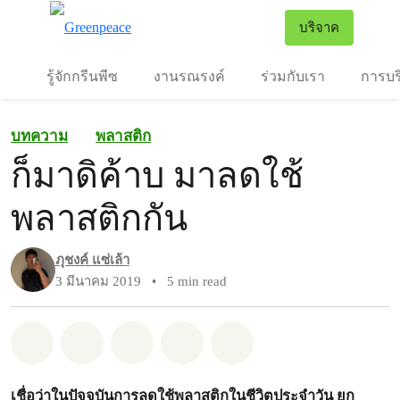
To
บริจาค
เมนู
รู้จักกรีนพีซ
งานรณรงค์
ร่วมกับเรา
การบร
บทความ
พลาสติก
ก็มาดิค้าบ มาลดใช้
พลาสติกกัน
ภุชงค์ แซ่เล้า
3 มีนาคม 2019
•
5 min read
แชร์ Whatsapp
แชร์ Facebook
แชร์ Twitter
แชร์ Email
Share on Bluesky
เชื่อว่าในปัจจุบันการลดใช้พลาสติกในชีวิตประจำวัน ยก