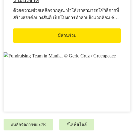
ร่วมบริจาค
ด้วยความช่วยเหลือจากคุณ ทำให้เราสามารถใช้วิธีการที่
สร้างสรรค์อย่างสันติ เปิดโปงการทำลายสิ่งแวดล้อม ช่วย
ให้สังคมตระหนักถึงความสำคัญของการปกป้อง
มหาสมุทร ป่าไม้ แหล่งน้ำ อาหาร และสภาพภูมิอากาศ
มีส่วนร่วม
ซึ่งล้วนเป็นระบบพื้นฐานสำหรับทุกชีวิตบนโลกใบนี้
#
หลักจัดการขยะ7R
#
ไลฟ์สไตล์