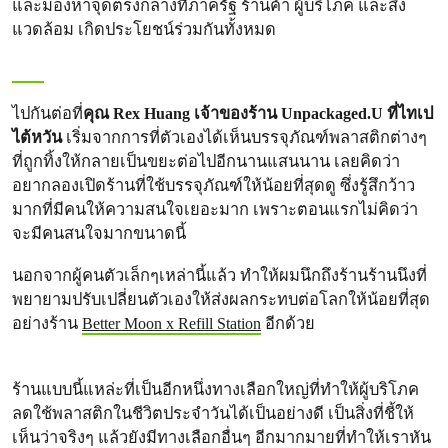
และมองหาจุดตรงกลางที่ภาครัฐ ร้านค้า ผู้บริโภค และสิ่ง
แวดล้อม เกิดประโยชน์ร่วมกันทั้งหมด
ไปกันต่อที่
คุณ Rex Huang เจ้าของร้าน Unpackaged.U ที่ไทเป
ไต้หวัน
เริ่มจากการที่ตัวเองได้เห็นบรรจุภัณฑ์พลาสติกต่างๆ
ที่ถูกทิ้งให้กลายเป็นขยะต่อไปอีกนานแสนนาน เลยคิดว่า
อยากลองเปิดร้านที่ใช้บรรจุภัณฑ์ให้น้อยที่สุดดู ซึ่งรู้สึกว้าว
มากที่มีคนให้ความสนใจเยอะมาก เพราะตอนแรกไม่คิดว่า
จะมีคนสนใจมากขนาดนี้
นอกจากผู้คนตัวเล็กๆเหล่านี้แล้ว ทำให้ผมนึกถึงร้านร้านนึงที่
พยายามปรับเปลี่ยนตัวเองให้ส่งผลกระทบต่อโลกให้น้อยที่สุด
อย่างร้าน
Better Moon x Refill Station
อีกด้วย
ร้านแบบนี้แหล่ะที่เป็นอีกหนึ่งทางเลือกใหญ่ที่ทำให้ผู้บริโภค
ลดใช้พลาสติกในชีวิตประจำวันได้เป็นอย่างดี เป็นสิ่งที่ชี้ให้
เห็นว่าจริงๆ แล้วยังมีทางเลือกอื่นๆ อีกมากมายที่ทำให้เราหัน