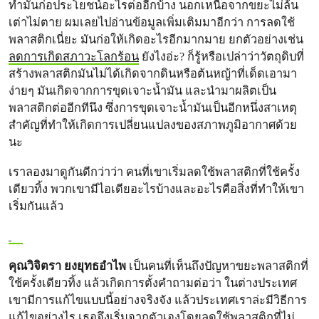
ทำมันก่อประโยชน์อะไรต่ออีกบ้าง นอกเหนือจากขยะไม่ล้น
เต่าไม่ตาย ผมเลยไปอ่านข้อมูลเพิ่มเติมมาอีกว่า การลดใช้
พลาสติกเนี่ยะ มันก่อให้เกิดอะไรอีกมากมาย ยกตัวอย่างเช่น
ลดการเกิดสภาวะโลกร้อน
ยังไงอ่ะ? ก็รู้หรือเปล่าว่าวัตถุดิบที่
สร้างพลาสติกมันไม่ได้เกิดจากดินหรือต้นหญ้าที่เด็ดเอามา
ง่ายๆ มันเกิดจากการขุดเจาะน้ำมัน และนำมาผลิตเป็น
พลาสติกต่ออีกทีนึง ซึ่งการขุดเจาะน้ำมันเป็นอีกหนึ่งสาเหตุ
สำคัญที่ทำให้เกิดการเปลี่ยนแปลงของสภาพภูมิอากาศด้วย
นะ
เราลองมาดูกันดีกว่าว่า คนที่เขาเริ่มลดใช้พลาสติกที่ใช้ครั้ง
เดียวทิ้ง พวกเขามีไอเดียอะไรบ้างและอะไรคือสิ่งที่ทำให้เขา
เริ่มกันแล้ว
คุณวิจิตรา ยงยุทธอำไพ
เป็นคนที่เห็นถึงปัญหาขยะพลาสติกที่
ใช้ครั้งเดียวทิ้ง แล้วเกิดการตั้งคำถามต่อว่า ในต่างประเทศ
เขามีการแก้ไขแบบนี้อย่างจริงจัง แล้วประเทศเราล่ะมีวิธีการ
แก้ไขอย่างไร เธอจึงเริ่มจากตัวเองโดยลดใช้พลาสติกที่ไม่