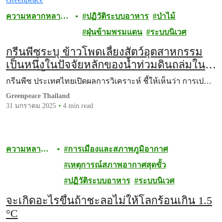
ความหลากหลาย
ปฏิวัติระบบอาหาร
ป่าไม้
ทางชีวภาพ
ฝุ่นข้ามพรมแดน
ระบบนิเวศ
กรีนพีซระบุ ข้าวโพดเลี้ยงสัตว์อุตสาหกรรม
เป็นหนึ่งในปัจจัยหลักของน้ำท่วมดินถล่มใน
เขตลุ่มน้ำกกในเขตจังหวัดเชียงรายและ
กรีนพีซ ประเทศไทยเปิดผลการวิเคราะห์ ชี้ให้เห็นว่า การเป…
อำเภอแม่อาย จังหวัดเชียงใหม่
Greenpeace Thailand
31 มกราคม 2025
4 min read
ความหลาก
การเมืองและสภาพภูมิอากาศ
หลายทาง
เหตุการณ์สภาพอากาศสุดขั้ว
ชีวภาพ
ปฏิวัติระบบอาหาร
ระบบนิเวศ
จะเกิดอะไรขึ้นถ้าชะลอไม่ให้โลกร้อนเกิน 1.5
°C