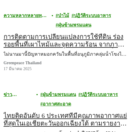
ความหลากหลายทาง
ป่าไม้
ปฏิวัติระบบอาหาร
ชีวภาพ
ฝุ่นข้ามพรมแดน
การติดตามการเปลี่ยนแปลงการใช้ที่ดิน ร่อง
รอยพื้นที่เผาไหม้และจุดความร้อน จากภาพ
ดาวเทียม ปีพ.ศ. 2567 ในอนุภูมิภาคลุ่มน้ํา
ไม่นานมานี้ปัญหาหมอกควันในพื้นที่อนุภูมิภาคลุ่มน้ําโขงไ…
โขง (ตอนบนของประเทศไทย, ตอนบนของ
Greenpeace Thailand
สปป.ลาว และรัฐฉานของเมียนมา)
17 มีนาคม 2025
ข่าว
ฝุ่นข้ามพรมแดน
ปฏิวัติระบบอาหาร
ประชาสัมพันธ์
อากาศสะอาด
ไทยติดอันดับ 6 ประเทศที่มีคุณภาพอากาศแย่
ที่สุดในเอเชียตะวันออกเฉียงใต้ ตามรายงาน
IQAir ปี 2567