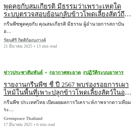
พูดคุยกับสมเกียรติ มีธรรมว่าเพราะเหตุใด
ระบบตรวจสอบย้อนกลับข้าวโพดเลี้ยงสัตว์ถึง
เกิดขึ้นอย่างโปร่งใสทั้งระบบได้ยาก
กรีนพีซพูดคุยกับ คุณสมเกียรติ มีธรรม ผู้อำนวยการสถาบัน
อ…
รัตนศิริ กิตติก้องนภางค์
21 มีนาคม 2025
13 min read
ข่าวประชาสัมพันธ์
อากาศสะอาด
ปฏิวัติระบบอาหาร
รายงานกรีนพีซ ชี้ ปี 2567 พบร่องรอยการเผา
ไหม้ในพื้นที่เพาะปลูกข้าวโพดเลี้ยงสัตว์ในอนุ
ภูมิภาคลุ่มน้ำโขงกว่า 3.7 ล้านไร่ เรียกร้อง
กรีนพีซ ประเทศไทย เปิดเผยผลการวิเคราะห์ภาพจากดาวเทียม
ให้หยุดฟอกเขียวระบบตรวจสอบย้อนกลับ
ระ…
Greenpeace Thailand
17 มีนาคม 2025
6 min read