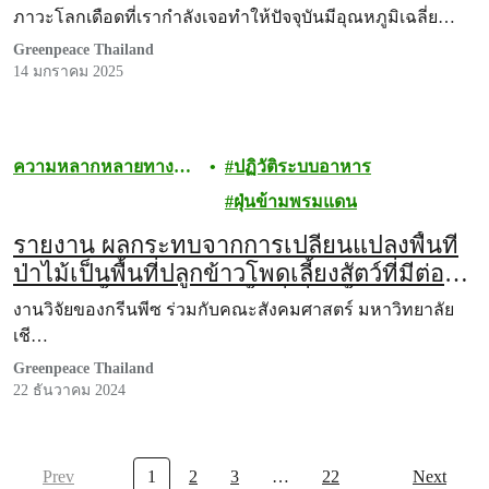
ภาวะโลกเดือดที่เรากำลังเจอทำให้ปัจจุบันมีอุณหภูมิเฉลี่ย…
Greenpeace Thailand
14 มกราคม 2025
ความหลากหลายทาง
ปฏิวัติระบบอาหาร
ชีวภาพ
ฝุ่นข้ามพรมแดน
รายงาน ผลกระทบจากการเปลี่ยนแปลงพื้นที่
ป่าไม้เป็นพื้นที่ปลูกข้าวโพดเลี้ยงสัตว์ที่มีต่อ
ปริมาณน้ำท่า (runoff) พื้นที่เสี่ยงน้ำท่วม
งานวิจัยของกรีนพีซ ร่วมกับคณะสังคมศาสตร์ มหาวิทยาลัย
(flood risk areas) และพื้นที่เสี่ยงดินโคลนถล่ม
เชี…
(landslide risk areas) บริเวณพื้นที่ลุ่มน้ำติดต่อ
Greenpeace Thailand
ระหว่างประเทศไทย เมียนมา และสปป.ลาว
22 ธันวาคม 2024
Prev
1
2
3
…
22
Next