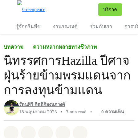
To
บริจาค
เมนู
รู้จักกรีนพีซ
งานรณรงค์
ร่วมกับเรา
การบร
บทความ
ความหลากหลายทางชีวภาพ
นิทรรศการHazilla ปีศาจ
ฝุ่นร้ายข้ามพรมแดนจาก
การลงทุนข้ามแดน
รัตนศิริ กิตติก้องนภางค์
18 พฤษภาคม 2023
•
3 min read
•
0
ความเห็น
แชร์ Whatsapp
แชร์ Facebook
แชร์ Twitter
แชร์ Email
Share on Bluesky