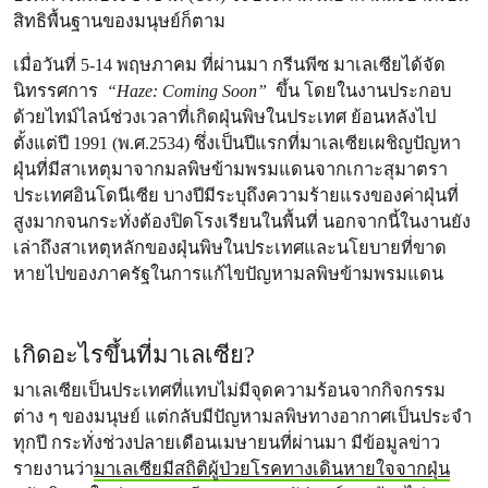
สิทธิพื้นฐานของมนุษย์ก็ตาม
เมื่อวันที่ 5-14 พฤษภาคม ที่ผ่านมา กรีนพีซ มาเลเซียได้จัด
นิทรรศการ
“Haze: Coming Soon”
ขึ้น โดยในงานประกอบ
ด้วยไทม์ไลน์ช่วงเวลาที่เกิดฝุ่นพิษในประเทศ ย้อนหลังไป
ตั้งแต่ปี 1991 (พ.ศ.2534) ซึ่งเป็นปีแรกที่มาเลเซียเผชิญปัญหา
ฝุ่นที่มีสาเหตุมาจากมลพิษข้ามพรมแดนจากเกาะสุมาตรา
ประเทศอินโดนีเซีย บางปีมีระบุถึงความร้ายแรงของค่าฝุ่นที่
สูงมากจนกระทั่งต้องปิดโรงเรียนในพื้นที่ นอกจากนี้ในงานยัง
เล่าถึงสาเหตุหลักของฝุ่นพิษในประเทศและนโยบายที่ขาด
หายไปของภาครัฐในการแก้ไขปัญหามลพิษข้ามพรมแดน
เกิดอะไรขึ้นที่มาเลเซีย?
มาเลเซียเป็นประเทศที่แทบไม่มีจุดความร้อนจากกิจกรรม
ต่าง ๆ ของมนุษย์ แต่กลับมีปัญหามลพิษทางอากาศเป็นประจำ
ทุกปี กระทั่งช่วงปลายเดือนเมษายนที่ผ่านมา มีข้อมูลข่าว
รายงานว่า
มาเลเซียมีสถิติผู้ป่วยโรคทางเดินหายใจจากฝุ่น