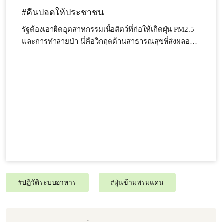
#คืนปอดให้ประชาชน
รัฐต้องเอาผิดอุตสาหกรรมเนื้อสัตว์ที่ก่อให้เกิดฝุ่น PM2.5
และการทำลายป่า นี่คือวิกฤตด้านสาธารณสุขที่ส่งผลอ
ย่างร้ายแรงและถูกเพิกเฉยจากรัฐบาลมายาวนาน ถึงเวลา
แล้วที่ต้องคืนอากาศบริสุทธิ์ให้กับประชาชน
#
ปฏิวัติระบบอาหาร
#
ฝุ่นข้ามพรมแดน