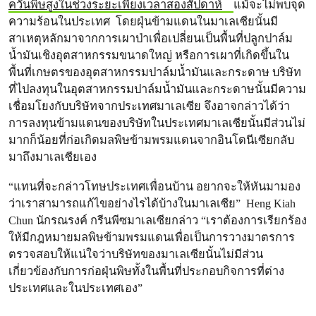
ควันพิษสูงในช่วงระยะเพียงเวลาสองสัปดาห์
แม้จะไม่พบจุด
ความร้อนในประเทศ โดยฝุ่นข้ามแดนในมาเลเซียนั้นมี
สาเหตุหลักมาจากการเผาป่าเพื่อเปลี่ยนเป็นพื้นที่ปลูกปาล์ม
น้ำมันเชิงอุตสาหกรรมขนาดใหญ่ หรือการเผาที่เกิดขึ้นใน
พื้นที่เกษตรของอุตสาหกรรมปาล์มน้ำมันและกระดาษ บริษัท
ที่ไปลงทุนในอุตสาหกรรมปาล์มน้ำมันและกระดาษนั้นมีความ
เชื่อมโยงกับบริษัทจากประเทศมาเลเซีย จึงอาจกล่าวได้ว่า
การลงทุนข้ามแดนของบริษัทในประเทศมาเลเซียนั้นมีส่วนไม่
มากก็น้อยที่ก่อเกิดมลพิษข้ามพรมแดนจากอินโดนีเซียกลับ
มาถึงมาเลเซียเอง
“แทนที่จะกล่าวโทษประเทศเพื่อนบ้าน อยากจะให้หันมามอง
ว่าเราสามารถแก้ไขอย่างไรได้บ้างในมาเลเซีย” Heng Kiah
Chun นักรณรงค์ กรีนพีซมาเลเซียกล่าว “เราต้องการเรียกร้อง
ให้มีกฎหมายมลพิษข้ามพรมแดนเพื่อเป็นการวางมาตรการ
ตรวจสอบให้แน่ใจว่าบริษัทของมาเลเซียนั้นไม่มีส่วน
เกี่ยวข้องกับการก่อฝุ่นพิษทั้งในพื้นที่ประกอบกิจการที่ต่าง
ประเทศและในประเทศเอง”