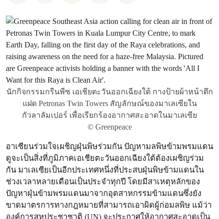
นักกิจกรรมกรีนพีซ เอเชียตะวันออกเฉียงใต้ กางป้ายผ้าหน้าตึก
แฝด Petronas Twin Towers สัญลักษณ์ของมาเลเซียใน
กัวลาลัมเปอร์ เพื่อเรียกร้องอากาศสะอาดในมาเลเซีย
© Greenpeace
อาเซียนร่วมใจเผชิญฝุ่นพิษร่วมกัน ปัญหามลพิษข้ามพรมแดน
ดูจะเป็นสิ่งที่ภูมิภาคเอเชียตะวันออกเฉียงใต้ต้องเผชิญร่วม
กัน มาเลเซียเป็นอีกประเทศหนึ่งที่ประสบฝุ่นพิษข้ามแดนใน
ช่วงเวลาหลายเดือนเป็นประจำทุกปี โดยมีสาเหตุหลักของ
ปัญหาฝุ่นข้ามพรมแดนมาจากอุตสาหกรรมข้ามแดนซึ่งยัง
ขาดมาตรการทางกฎหมายที่สามารถเอาผิดผู้ก่อมลพิษ แม้ว่า
องค์การสหประชาชาติ (UN) จะประกาศให้อากาศสะอาดเป็น