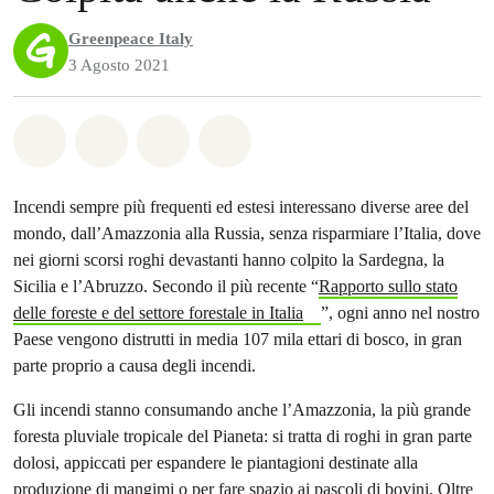
Greenpeace Italy
3 Agosto 2021
Share on Whatsapp
Share on Facebook
Share on Twitter
Share via Email
Incendi sempre più frequenti ed estesi interessano diverse aree del
mondo, dall’Amazzonia alla Russia, senza risparmiare l’Italia, dove
nei giorni scorsi roghi devastanti hanno colpito la Sardegna, la
Sicilia e l’Abruzzo. Secondo il più recente “
Rapporto sullo stato
delle foreste e del settore forestale in Italia
”, ogni anno nel nostro
Paese vengono distrutti in media 107 mila ettari di bosco, in gran
parte proprio a causa degli incendi.
Gli incendi stanno consumando anche l’Amazzonia, la più grande
foresta pluviale tropicale del Pianeta: si tratta di roghi in gran parte
dolosi, appiccati per espandere le piantagioni destinate alla
produzione di mangimi o per fare spazio ai pascoli di bovini. Oltre