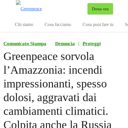
To
Dona ora
Menu
Chi siamo
Cosa facciamo
Cosa puoi fare tu
S
Comunicato Stampa
Denuncia
|
Proteggi
Greenpeace sorvola
l’Amazzonia: incendi
impressionanti, spesso
dolosi, aggravati dai
cambiamenti climatici.
Colpita anche la Russia