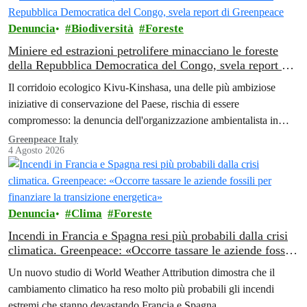
Denuncia
Biodiversità
Foreste
Miniere ed estrazioni petrolifere minacciano le foreste
della Repubblica Democratica del Congo, svela report di
Greenpeace
Il corridoio ecologico Kivu-Kinshasa, una delle più ambiziose
iniziative di conservazione del Paese, rischia di essere
compromesso: la denuncia dell'organizzazione ambientalista in
Africa.
Greenpeace Italy
4 Agosto 2026
Denuncia
Clima
Foreste
Incendi in Francia e Spagna resi più probabili dalla crisi
climatica. Greenpeace: «Occorre tassare le aziende fossili
per finanziare la transizione energetica»
Un nuovo studio di World Weather Attribution dimostra che il
cambiamento climatico ha reso molto più probabili gli incendi
estremi che stanno devastando Francia e Spagna