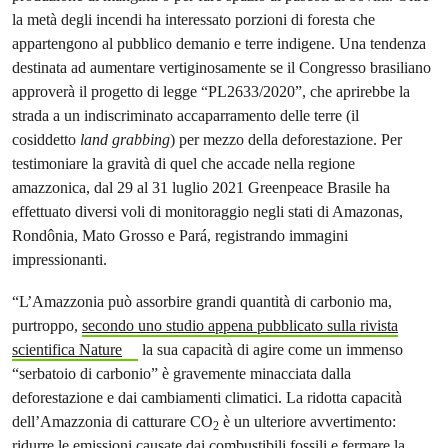
la metà degli incendi ha interessato porzioni di foresta che
appartengono al pubblico demanio e terre indigene. Una tendenza
destinata ad aumentare vertiginosamente se il Congresso brasiliano
approverà il progetto di legge “PL2633/2020”, che aprirebbe la
strada a un indiscriminato accaparramento delle terre (il
cosiddetto
land grabbing
) per mezzo della deforestazione. Per
testimoniare la gravità di quel che accade nella regione
amazzonica, dal 29 al 31 luglio 2021 Greenpeace Brasile ha
effettuato diversi voli di monitoraggio negli stati di Amazonas,
Rondônia, Mato Grosso e Pará, registrando immagini
impressionanti.
“L’Amazzonia può assorbire grandi quantità di carbonio ma,
purtroppo,
secondo uno studio appena pubblicato sulla rivista
scientifica Nature
la sua capacità di agire come un immenso
“serbatoio di carbonio” è gravemente minacciata dalla
deforestazione e dai cambiamenti climatici. La ridotta capacità
dell’Amazzonia di catturare CO
è un ulteriore avvertimento:
2
ridurre le emissioni causate dai combustibili fossili e fermare la