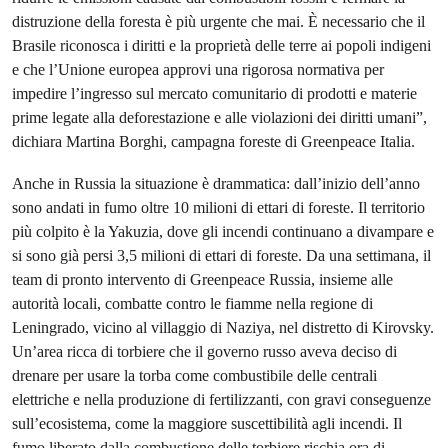
distruzione della foresta è più urgente che mai. È necessario che il
Brasile riconosca i diritti e la proprietà delle terre ai popoli indigeni
e che l’Unione europea approvi una rigorosa normativa per
impedire l’ingresso sul mercato comunitario di prodotti e materie
prime legate alla deforestazione e alle violazioni dei diritti umani”,
dichiara Martina Borghi, campagna foreste di Greenpeace Italia.
Anche in Russia la situazione è drammatica: dall’inizio dell’anno
sono andati in fumo oltre 10 milioni di ettari di foreste. Il territorio
più colpito è la Yakuzia, dove gli incendi continuano a divampare e
si sono già persi 3,5 milioni di ettari di foreste. Da una settimana, il
team di pronto intervento di Greenpeace Russia, insieme alle
autorità locali, combatte contro le fiamme nella regione di
Leningrado, vicino al villaggio di Naziya, nel distretto di Kirovsky.
Un’area ricca di torbiere che il governo russo aveva deciso di
drenare per usare la torba come combustibile delle centrali
elettriche e nella produzione di fertilizzanti, con gravi conseguenze
sull’ecosistema, come la maggiore suscettibilità agli incendi. Il
fumo liberato dalla combustione delle torbiere rischia ora di