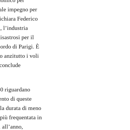
nomico per
eale impegno per
dichiara Federico
 l’industria
isastrosi per il
ordo di Parigi. È
 anzitutto i voli
 conclude
40 riguardano
ento di queste
lla durata di meno
 più frequentata in
 all’anno,