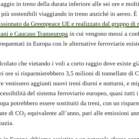
iaggio in treno della durata inferiore alle sei ore e molt
 più sostenibili viaggiando in treno anziché in aereo. 
sionato da Greenpeace UE e realizzato dal gruppo di r
cani e Caucaso Transeuropa
in cui vengono messi a conf
requentati in Europa con le alternative ferroviarie esist
colato che vietando i voli a corto raggio dove esiste gi
sei ore si risparmierebbero 3,5 milioni di tonnellate di 
re venissero aggiunti nuovi treni diurni e notturni, e mi
ccessibilità del sistema ferroviario europeo, quasi tutti 
opa potrebbero essere sostituiti da treni, con un rispar
late di CO
equivalente all’anno, pari alle emissioni an
2
oazia.