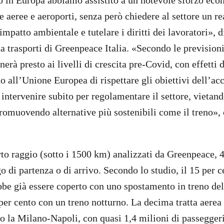
 in Europa abbiamo assistito a un notevole sforzo eco
 aeree e aeroporti, senza però chiedere al settore un r
 impatto ambientale e tutelare i diritti dei lavoratori», 
 trasporti di Greenpeace Italia. «Secondo le previsioni,
nerà presto ai livelli di crescita pre-Covid, con effetti d
 all’Unione Europea di rispettare gli obiettivi dell’acc
intervenire subito per regolamentare il settore, vietando
promuovendo alternative più sostenibili come il treno»,
rto raggio (sotto i 1500 km) analizzati da Greenpeace, 
o di partenza o di arrivo. Secondo lo studio, il 15 per c
ebbe già essere coperto con uno spostamento in treno de
5 per cento con un treno notturno. La decima tratta aerea
io la Milano-Napoli, con quasi 1,4 milioni di passeggeri