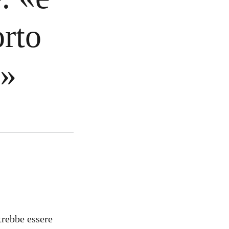
orto
i»
trebbe essere