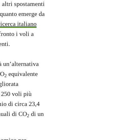
i altri spostamenti
È quanto emerge da
icerca italiano
ronto i voli a
enti.
à un’alternativa
CO
equivalente
2
gliorata
i 250 voli più
mio di circa 23,4
nuali di CO
di un
2