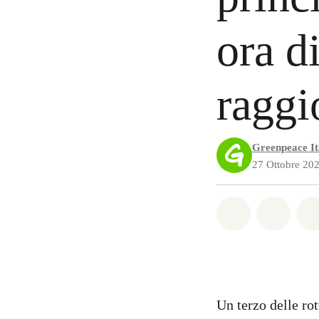
ora di
raggi
Greenpeace It
27 Ottobre 20
Share on Wh
Share 
Un terzo delle ro