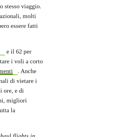
o stesso viaggio.
nazionali, molti
ero essere fatti
.
e il 62 per
are i voli a corto
menti
. Anche
ali di vietare i
i ore, e di
ni, migliori
utta la
haul flights in