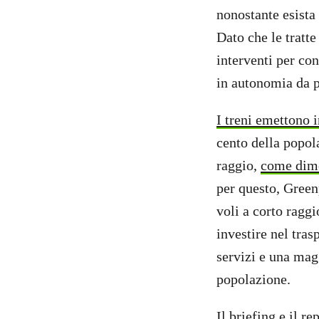
nonostante esista
Dato che le tratte
interventi per con
in autonomia da p
I treni emettono
cento della popola
raggio,
come dimo
per questo, Greenp
voli a corto raggio
investire nel tras
servizi e una mag
popolazione.
Il briefing e il r