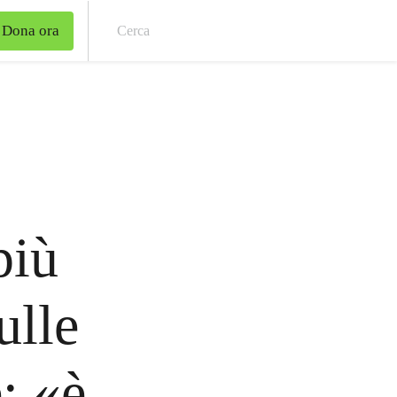
Dona ora
Cer
più
ulle
: «è