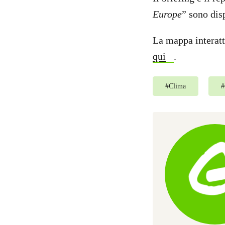
Europe
” sono dis
La mappa interatti
qui
.
#
Clima
#