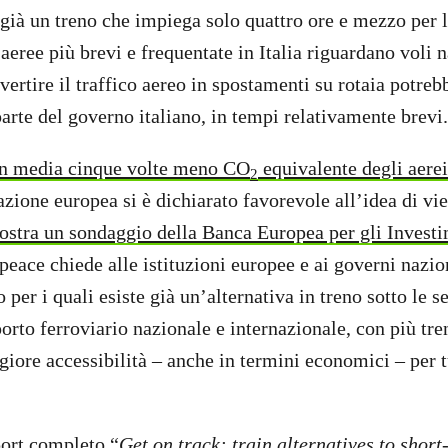
 già un treno che impiega solo quattro ore e mezzo per l
 aeree più brevi e frequentate in Italia riguardano voli 
vertire il traffico aereo in spostamenti su rotaia potrebb
arte del governo italiano, in tempi relativamente brevi
 in media cinque volte meno CO
equivalente degli aerei
2
zione europea si è dichiarato favorevole all’idea di viet
stra un sondaggio della Banca Europea per gli Investi
eace chiede alle istituzioni europee e ai governi nazion
 per i quali esiste già un’alternativa in treno sotto le se
porto ferroviario nazionale e internazionale, con più tre
giore accessibilità – anche in termini economici – per t
eport completo “
Get on track: train alternatives to short-