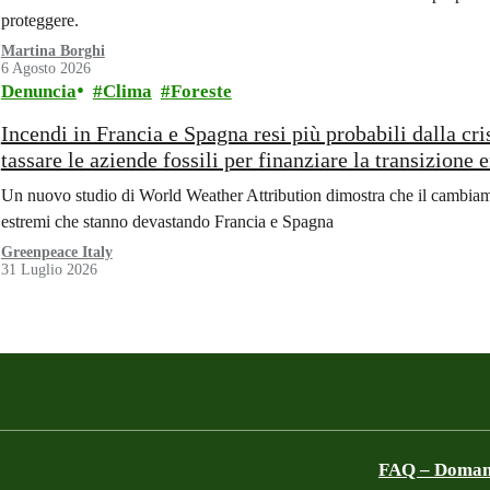
proteggere.
Martina Borghi
6 Agosto 2026
Denuncia
Clima
Foreste
Incendi in Francia e Spagna resi più probabili dalla cr
tassare le aziende fossili per finanziare la transizione 
Un nuovo studio di World Weather Attribution dimostra che il cambiame
estremi che stanno devastando Francia e Spagna
Greenpeace Italy
31 Luglio 2026
FAQ – Domand