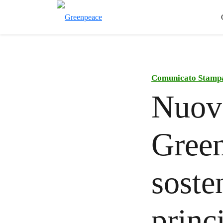
Comunicato Stamp
Nuovo
Green
soste
princ