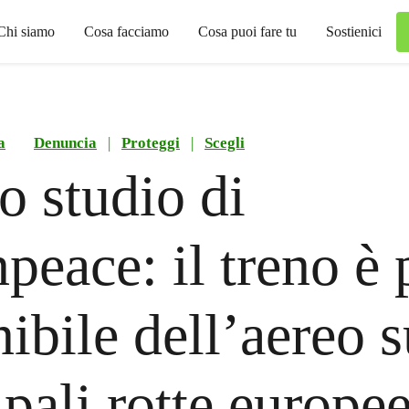
Chi siamo
Cosa facciamo
Cosa puoi fare tu
Sostienici
a
Denuncia
|
Proteggi
|
Scegli
 studio di
peace: il treno è 
nibile dell’aereo s
ipali rotte europee