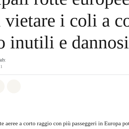
 vietare i coli a c
o inutili e dannos
aly
21
atsapp
on Facebook
Share on Twitter
Share via Email
tte aeree a corto raggio con più passeggeri in Europa po