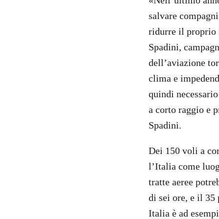
«Nell’ultimo anno
salvare compagnie
ridurre il proprio
Spadini, campagna
dell’aviazione tor
clima e impedendo
quindi necessario 
a corto raggio e 
Spadini.
Dei 150 voli a co
l’Italia come luog
tratte aeree potr
di sei ore, e il 3
Italia è ad esemp