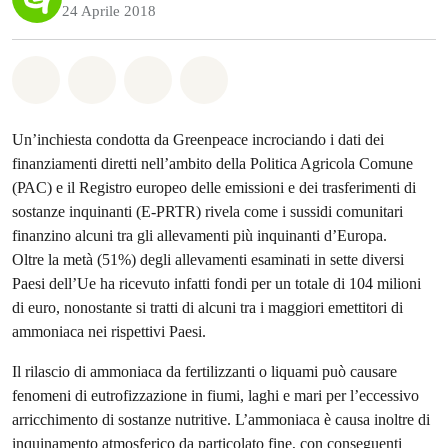
24 Aprile 2018
Share on Whatsapp
Share on Facebook
Share on Twitter
Share via Email
Un’inchiesta condotta da Greenpeace incrociando i dati dei
finanziamenti diretti nell’ambito della Politica Agricola Comune
(PAC) e il Registro europeo delle emissioni e dei trasferimenti di
sostanze inquinanti (E-PRTR) rivela come i sussidi comunitari
finanzino alcuni tra gli allevamenti più inquinanti d’Europa.
Oltre la metà (51%) degli allevamenti esaminati in sette diversi
Paesi dell’Ue ha ricevuto infatti fondi per un totale di 104 milioni
di euro, nonostante si tratti di alcuni tra i maggiori emettitori di
ammoniaca nei rispettivi Paesi.
Il rilascio di ammoniaca da fertilizzanti o liquami può causare
fenomeni di eutrofizzazione in fiumi, laghi e mari per l’eccessivo
arricchimento di sostanze nutritive. L’ammoniaca è causa inoltre di
inquinamento atmosferico da particolato fine, con conseguenti