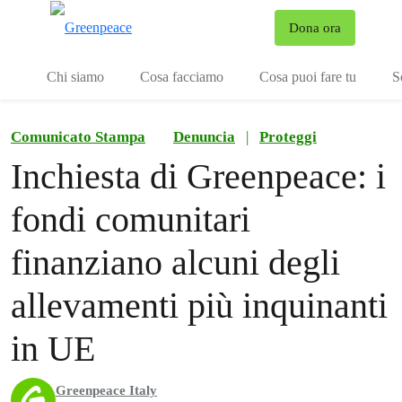
To
Dona ora
Menu
Chi siamo
Cosa facciamo
Cosa puoi fare tu
S
Comunicato Stampa
Denuncia
|
Proteggi
Inchiesta di Greenpeace: i
fondi comunitari
finanziano alcuni degli
allevamenti più inquinanti
in UE
Greenpeace Italy