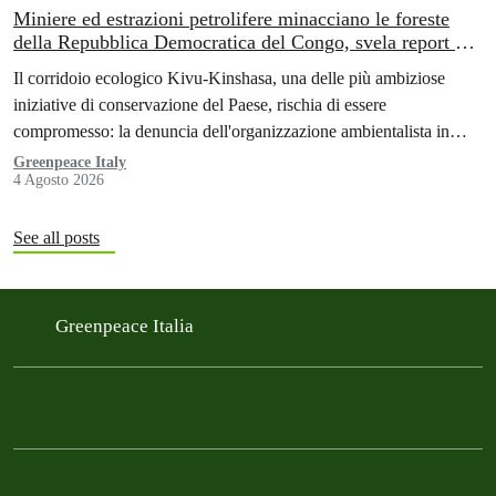
Miniere ed estrazioni petrolifere minacciano le foreste
della Repubblica Democratica del Congo, svela report di
Greenpeace
Il corridoio ecologico Kivu-Kinshasa, una delle più ambiziose
iniziative di conservazione del Paese, rischia di essere
compromesso: la denuncia dell'organizzazione ambientalista in
Africa.
Greenpeace Italy
4 Agosto 2026
See all posts
Greenpeace Italia