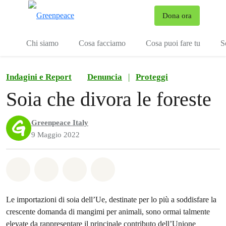
To
Dona ora
Menu
Chi siamo
Cosa facciamo
Cosa puoi fare tu
S
Indagini e Report
Denuncia
|
Proteggi
Soia che divora le foreste
Greenpeace Italy
9 Maggio 2022
Share on Whatsapp
Share on Facebook
Share on Twitter
Share via Email
Le importazioni di soia dell’Ue, destinate per lo più a soddisfare la
crescente domanda di mangimi per animali, sono ormai talmente
elevate da rappresentare il principale contributo dell’Unione