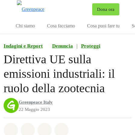
To
Dona ora
Menu
Chi siamo
Cosa facciamo
Cosa puoi fare tu
S
Indagini e Report
Denuncia
|
Proteggi
Direttiva UE sulla
emissioni industriali: il
ruolo della zootecnia
Greenpeace Italy
22 Maggio 2023
Share on Whatsapp
Share on Facebook
Share on Twitter
Share via Email