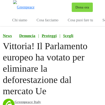
To
Dona ora
Menu
Chi siamo
Cosa facciamo
Cosa puoi fare tu
S
News
Denuncia
|
Proteggi
|
Scegli
Vittoria! Il Parlamento
europeo ha votato per
eliminare la
deforestazione dal
mercato Ue
Greenpeace Italy