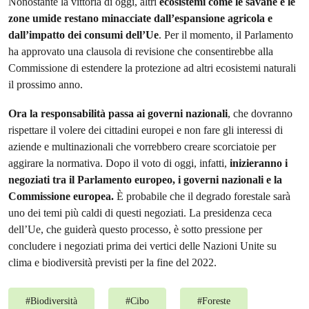
Nonostante la vittoria di oggi, altri
ecosistemi come le savane e le
zone umide restano minacciate dall’espansione agricola e
dall’impatto dei consumi dell’Ue
. Per il momento, il Parlamento
ha approvato una clausola di revisione che consentirebbe alla
Commissione di estendere la protezione ad altri ecosistemi naturali
il prossimo anno.
Ora la responsabilità passa ai governi nazionali
, che dovranno
rispettare il volere dei cittadini europei e non fare gli interessi di
aziende e multinazionali che vorrebbero creare scorciatoie per
aggirare la normativa. Dopo il voto di oggi, infatti,
inizieranno i
negoziati tra il Parlamento europeo, i governi nazionali e la
Commissione europea.
È probabile che il degrado forestale sarà
uno dei temi più caldi di questi negoziati. La presidenza ceca
dell’Ue, che guiderà questo processo, è sotto pressione per
concludere i negoziati prima dei vertici delle Nazioni Unite su
clima e biodiversità previsti per la fine del 2022.
#
Biodiversità
#
Cibo
#
Foreste