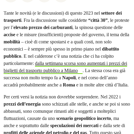
Tante le novità (e le discussioni) di questo 2023 nel
settore dei
trasporti
. Fra la discussione sulle cosiddette
“città 30”
, le proteste
per l’
elevato prezzo dei carburanti
, la spinosa questione delle
accise
e le misure (insufficienti) proposte del governo, il tema della
mobilità
– cioè di come spostarsi e a quali costi, non solo
economici – è sempre più spesso in primo piano nel
dibattito
pubblico
. E nel calderone c’è una notizia che ci ha colpito
particolarmente:
dalla settimana scorsa sono aumentati i prezzi dei
biglietti del trasporto pubblico a Milano
. La stessa cosa era già
successa non molto tempo fa a
Napoli
, e nel corso dell’anno
accadrà probabilmente anche a
Roma
e in molte altre città d’Italia.
Per certi versi la notizia non dovrebbe sorprendere. Nel 2022 i
prezzi dell’energia
sono schizzati alle stelle, e anche se poi si sono
abbassati, sono comunque rimasti alti e soggetti a molteplici
fluttuazioni, causate da uno
scenario geopolitico incerto
, ma
anche e soprattutto dalle
speculazioni dei mercati
e dalla sete di
profitti delle aziende del petrolio e del gas
. Tutto questo sarà