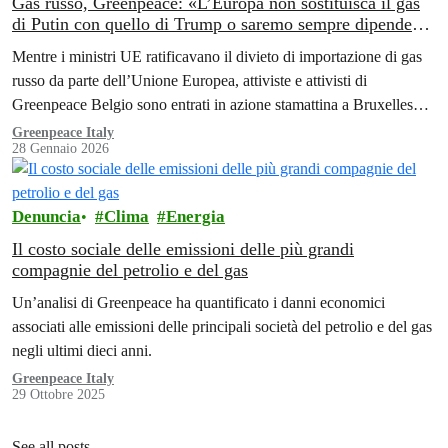
Gas russo, Greenpeace: «L’Europa non sostituisca il gas
di Putin con quello di Trump o saremo sempre dipendenti
dagli autocrati»
Mentre i ministri UE ratificavano il divieto di importazione di gas
russo da parte dell’Unione Europea, attiviste e attivisti di
Greenpeace Belgio sono entrati in azione stamattina a Bruxelles
per…
Greenpeace Italy
28 Gennaio 2026
Denuncia
Clima
Energia
Il costo sociale delle emissioni delle più grandi
compagnie del petrolio e del gas
Un’analisi di Greenpeace ha quantificato i danni economici
associati alle emissioni delle principali società del petrolio e del gas
negli ultimi dieci anni.
Greenpeace Italy
29 Ottobre 2025
See all posts