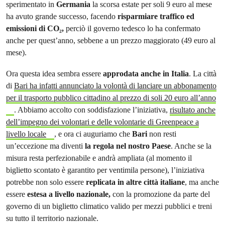
sperimentato in
Germania
la scorsa estate per soli 9 euro al mese
ha avuto grande successo, facendo
risparmiare traffico ed
emissioni di CO₂,
perciò il governo tedesco lo ha confermato
anche per quest’anno, sebbene a un prezzo maggiorato (49 euro al
mese).
Ora questa idea sembra essere
approdata anche in Italia
. La città
di
Bari ha infatti annunciato la volontà di lanciare un abbonamento
per il trasporto pubblico cittadino al prezzo di soli 20 euro all’anno
. Abbiamo accolto con soddisfazione l’iniziativa,
risultato anche
dell’impegno dei volontari e delle volontarie di Greenpeace a
livello locale
, e ora ci auguriamo che
Bari
non resti
un’eccezione ma diventi
la regola nel nostro Paese
. Anche se la
misura resta perfezionabile e andrà ampliata (al momento il
biglietto scontato è garantito per ventimila persone), l’iniziativa
potrebbe non solo essere
replicata in altre città italiane
, ma anche
essere
estesa a livello nazionale,
con la promozione da parte del
governo di un biglietto climatico valido per mezzi pubblici e treni
su tutto il territorio nazionale.