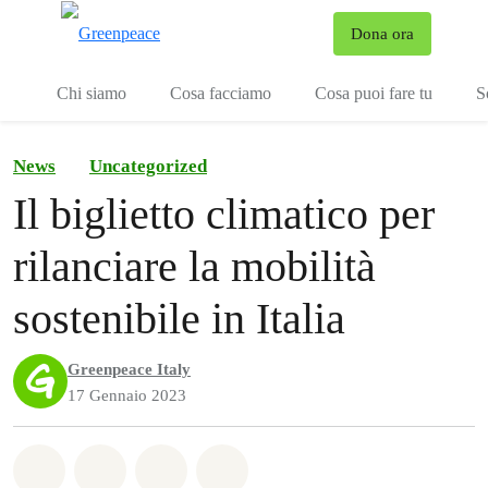
To
Dona ora
Menu
Chi siamo
Cosa facciamo
Cosa puoi fare tu
S
News
Uncategorized
Il biglietto climatico per
rilanciare la mobilità
sostenibile in Italia
Greenpeace Italy
17 Gennaio 2023
Share on Whatsapp
Share on Facebook
Share on Twitter
Share via Email