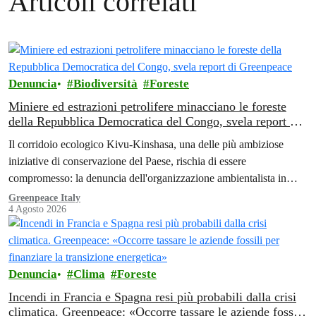
Articoli correlati
Denuncia
Biodiversità
Foreste
Miniere ed estrazioni petrolifere minacciano le foreste
della Repubblica Democratica del Congo, svela report di
Greenpeace
Il corridoio ecologico Kivu-Kinshasa, una delle più ambiziose
iniziative di conservazione del Paese, rischia di essere
compromesso: la denuncia dell'organizzazione ambientalista in
Africa.
Greenpeace Italy
4 Agosto 2026
Denuncia
Clima
Foreste
Incendi in Francia e Spagna resi più probabili dalla crisi
climatica. Greenpeace: «Occorre tassare le aziende fossili