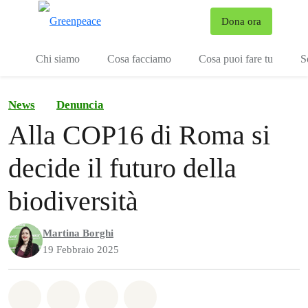
To
Dona ora
Menu
Chi siamo
Cosa facciamo
Cosa puoi fare tu
S
News
Denuncia
Alla COP16 di Roma si
decide il futuro della
biodiversità
Martina Borghi
19 Febbraio 2025
Share on Whatsapp
Share on Facebook
Share on Twitter
Share via Email