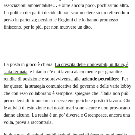
associazioni ambientaliste… e oltre ancora poco, pochissimo altro.
La politica dei partiti decide di non scommettere su un referendum
perso in partenza; persino le Regioni che lo hanno promosso
finiscono, per lo più, per non muovere un dito.
La posta in gioco è chiara.
La crescita delle rinnovabili, in Italia, è
stata fermata
; e intanto c’è chi lavora alacremente per garantire
rendite di posizione e sopravvivenza alle
aziende petrolifere
. Per
far questo, la strategia comunicativa del governo e delle varie lobby
che con esso collaborano è semplice: spiegare che l’Italia non può
permettersi di rinunciare a riserve energetiche e posti di lavoro. Che
le attività di estrazione nei nostri mari sono sicure e non provocano
danno alcuno. La realtà è un po’ diversa e Greenpeace, ancora una
volta, prova a raccontarla.
In due mesi di azioni, mobilitazioni, bracci di ferro su ogni media –