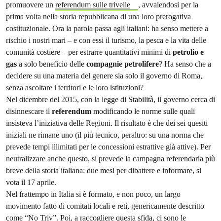
promuovere un
referendum sulle trivelle
, avvalendosi per la
prima volta nella storia repubblicana di una loro prerogativa
costituzionale. Ora la parola passa agli italiani: ha senso mettere a
rischio i nostri mari – e con essi il turismo, la pesca e la vita delle
comunità costiere – per estrarre quantitativi minimi di
petrolio e
gas
a solo beneficio delle
compagnie petrolifere
? Ha senso che a
decidere su una materia del genere sia solo il governo di Roma,
senza ascoltare i territori e le loro istituzioni?
Nel dicembre del 2015, con la legge di Stabilità, il governo cerca di
disinnescare il
referendum
modificando le norme sulle quali
insisteva l’iniziativa delle Regioni. Il risultato è che dei sei quesiti
iniziali ne rimane uno (il più tecnico, peraltro: su una norma che
prevede tempi illimitati per le concessioni estrattive già attive). Per
neutralizzare anche questo, si prevede la campagna referendaria più
breve della storia italiana: due mesi per dibattere e informare, si
vota il 17 aprile.
Nel frattempo in Italia si è formato, e non poco, un largo
movimento fatto di comitati locali e reti, genericamente descritto
come “No Triv”. Poi, a raccogliere questa sfida, ci sono le