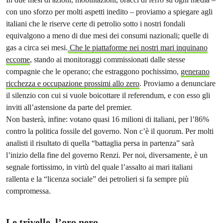
con uno sforzo per molti aspetti inedito – proviamo a spiegare agli
italiani che le riserve certe di petrolio sotto i nostri fondali
equivalgono a meno di due mesi dei consumi nazionali; quelle di
gas a circa sei mesi.
Che le piattaforme nei nostri mari inquinano
eccome
, stando ai monitoraggi commissionati dalle stesse
compagnie che le operano; che estraggono pochissimo,
generano
ricchezza e occupazione prossimi allo zero
. Proviamo a denunciare
il silenzio con cui si vuole boicottare il referendum, e con esso gli
inviti all’astensione da parte del premier.
Non basterà, infine: votano quasi 16 milioni di italiani, per l’86%
contro la politica fossile del governo. Non c’è il quorum. Per molti
analisti il risultato di quella “battaglia persa in partenza” sarà
l’inizio della fine del governo Renzi. Per noi, diversamente, è un
segnale fortissimo, in virtù del quale l’assalto ai mari italiani
rallenta e la “licenza sociale” dei petrolieri si fa sempre più
compromessa.
Le trivelle, l’oro nero…