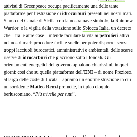
attivisti di Greenpeace occupa pacificamente
una delle tante
piattaforme per l’estrazione di
idrocarburi
presenti nei nostri mari.
Siamo nel Canale di Sicilia con la nostra nave simbolo, la Rainbow
Warrior: è la vigilia della votazione sullo
Sblocca Italia
, un decreto
che – tra le altre cose – intende facilitare la vita ai
petrolieri
attivi
nei nostri mari: procedure facili e snelle per poter disporre, senza
troppi lacciuoli burocratici, amministrativi e ambientali, delle scarse
riserve di
idrocarburi
che giacciono sotto i fondali. Gli
orientamenti energetici del governo appaiono chiarissimi, in quei
giorni: così che su quella piattaforma dell’
ENI
– di nome Prezioso,
al largo delle coste di Licata – apriamo un enorme striscione in cui
un sorridente
Matteo Renzi
promette, in tipico eloquio
berlusconiano, “
Più trivelle per tutti
”.