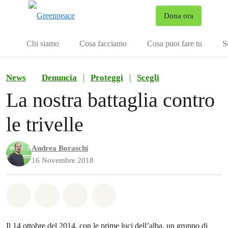
To
Dona ora
Menu
Chi siamo
Cosa facciamo
Cosa puoi fare tu
S
News
Denuncia
|
Proteggi
|
Scegli
La nostra battaglia contro
le trivelle
Andrea Boraschi
16 Novembre 2018
Share on Whatsapp
Share on Facebook
Share on Twitter
Share via Email
Il 14 ottobre del 2014, con le prime luci dell’alba,
un gruppo di