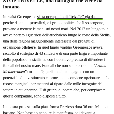
STOP TRIVELLE, una battaglia che viene da
lontano
In realtà Greenpeace
si sta occupando di “
trivelle
” già da anni
:
perché da anni i
petrolieri
, e i gruppi politici che li sostengono,
provano a mettere le mani sui nostri mari. Nel 2012 un lungo tour
aveva portato i guerrieri dell’arcobaleno lungo le coste della Sicilia,
una delle regioni maggiormente interessate dai progetti di
espansione
offshore
. In quel lungo viaggio Greenpeace aveva
raccolto il sostegno di 43 sindaci e di una parte larga e importante
della popolazione siciliana, con l’obiettivo preciso di difendere i
fondali del nostro mare. Fondali che non sono certo una “
Arabia
Mediterranea
”: ma tant’è, parliamo di compagnie con un
potenziale di investimento enorme, a cui conviene opzionare anche
risorse marginali per mettersi al riparo dalle mille incognite del
settore in cui operano. E di gruppi di potere che, per compiacere
queste compagnie, sono disposti a tutto.
La nostra protesta sulla piattaforma Prezioso dura 36 ore. Ma non
bastano. Non bastano neppure le manifestazioni davanti a