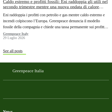
Caldo estremo e profitti fossili: Eni raddoppia gli utili nel
secondo trimestre mentre una nuova ondata di calore
colpisce l’Italia. Greenpeace: «È ora di tassare i colpevoli
Eni raddoppia i profitti con petrolio e gas mentre caldo estremo e
della crisi climatica»
incendi colpiscono l’Europa. Greenpeace denuncia il modello
fossile della compagnia e chiede una tassa permanente sui profitti
delle aziende fossili
Greenpeace Italy
29 Luglio 2026
See all posts
Greenpeace Italia
News