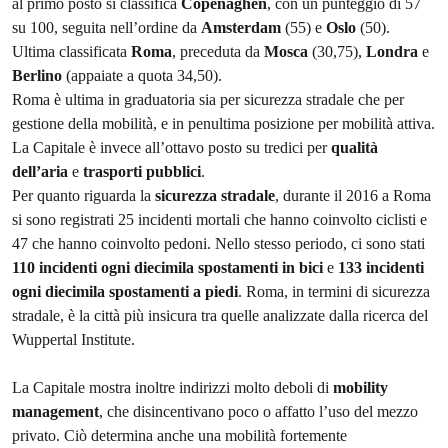
al primo posto si classifica
Copenaghen
, con un punteggio di 57
su 100, seguita nell’ordine da
Amsterdam
(55) e
Oslo
(50).
Ultima classificata
Roma
, preceduta da
Mosca
(30,75),
Londra
e
Berlino
(appaiate a quota 34,50).
Roma è ultima in graduatoria sia per sicurezza stradale che per
gestione della mobilità, e in penultima posizione per mobilità attiva.
La Capitale è invece all’ottavo posto su tredici per
qualità
dell’aria
e
trasporti pubblici
.
Per quanto riguarda la
sicurezza stradale
, durante il 2016 a Roma
si sono registrati 25 incidenti mortali che hanno coinvolto ciclisti e
47 che hanno coinvolto pedoni. Nello stesso periodo, ci sono stati
110 incidenti ogni diecimila spostamenti in bici
e
133 incidenti
ogni diecimila spostamenti a piedi
. Roma, in termini di sicurezza
stradale, è la città più insicura tra quelle analizzate dalla ricerca del
Wuppertal Institute.
La Capitale mostra inoltre indirizzi molto deboli di
mobility
management
, che disincentivano poco o affatto l’uso del mezzo
privato. Ciò determina anche una mobilità fortemente