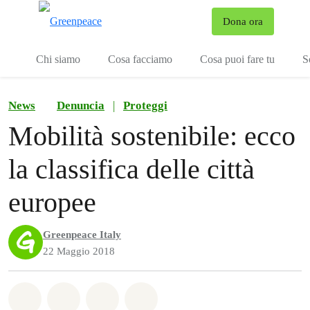
To
Dona ora
Menu
Chi siamo
Cosa facciamo
Cosa puoi fare tu
S
News
Denuncia
|
Proteggi
Mobilità sostenibile: ecco
la classifica delle città
europee
Greenpeace Italy
22 Maggio 2018
Share on Whatsapp
Share on Facebook
Share on Twitter
Share via Email