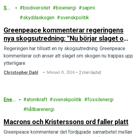
Sko
biodiversitet
bioenergi
sapmi
g
skyddaskogen
svenskpolitik
Greenpeace kommenterar regeringens
nya skogsutredning: “Nu börjar slaget om
skogen på allvar”
Regeringen har tillsatt en ny skogsutredning. Greenpeace
kommenterar och anser att slaget om skogen nu trappas upp
ytterligare.
Christopher Dahl
februari 8, 2024
2 min lästid
Ener
atomkraft
svenskpolitik
fossilenergi
gi
hållbarenergi
Macrons och Kristerssons ord faller platt
Greenpeace kommenterar det fördjupade samarbetet mellan