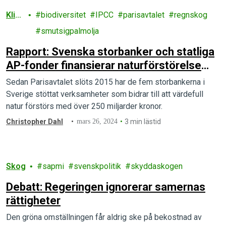
Klim
biodiversitet
IPCC
parisavtalet
regnskog
at
smutsigpalmolja
Rapport: Svenska storbanker och statliga
AP-fonder finansierar naturförstörelse
med jättesummor
Sedan Parisavtalet slöts 2015 har de fem storbankerna i
Sverige stöttat verksamheter som bidrar till att värdefull
natur förstörs med över 250 miljarder kronor.
Christopher Dahl
mars 26, 2024
3 min lästid
Skog
sapmi
svenskpolitik
skyddaskogen
Debatt: Regeringen ignorerar samernas
rättigheter
Den gröna omställningen får aldrig ske på bekostnad av