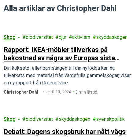
Alla artiklar av Christopher Dahl
Skog
biodiversitet
djur
aktivism
skyddaskogen
Rapport: IKEA-möbler tillverkas på
bekostnad av några av Europas sista
gammelskogar
Din köksstol eller barnsängen till din nyfödda kan ha
tillverkats med material från värdefulla gammelskogar, visar
en ny rapport från Greenpeace.
Christopher Dahl
april 10, 2024
3 min lästid
Skog
biodiversitet
skyddaskogen
svenskpolitik
Debatt: Dagens skogsbruk har nått vägs