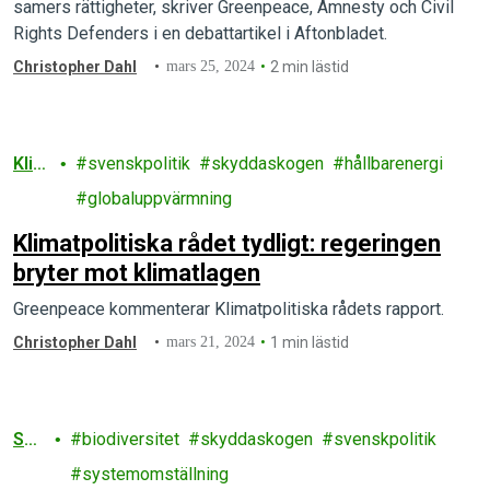
samers rättigheter, skriver Greenpeace, Amnesty och Civil
Rights Defenders i en debattartikel i Aftonbladet.
Christopher Dahl
mars 25, 2024
2 min lästid
Klim
svenskpolitik
skyddaskogen
hållbarenergi
at
globaluppvärmning
Klimatpolitiska rådet tydligt: regeringen
bryter mot klimatlagen
Greenpeace kommenterar Klimatpolitiska rådets rapport.
Christopher Dahl
mars 21, 2024
1 min lästid
Sko
biodiversitet
skyddaskogen
svenskpolitik
g
systemomställning