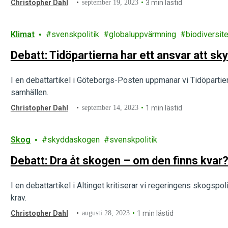
Christopher Dahl
september 19, 2023
3 min lästid
Klimat
svenskpolitik
globaluppvärmning
biodiversite
Debatt: Tidöpartierna har ett ansvar att 
I en debattartikel i Göteborgs-Posten uppmanar vi Tidöpartie
samhällen.
Christopher Dahl
september 14, 2023
1 min lästid
Skog
skyddaskogen
svenskpolitik
Debatt: Dra åt skogen – om den finns kvar
I en debattartikel i Altinget kritiserar vi regeringens skogspoli
krav.
Christopher Dahl
augusti 28, 2023
1 min lästid