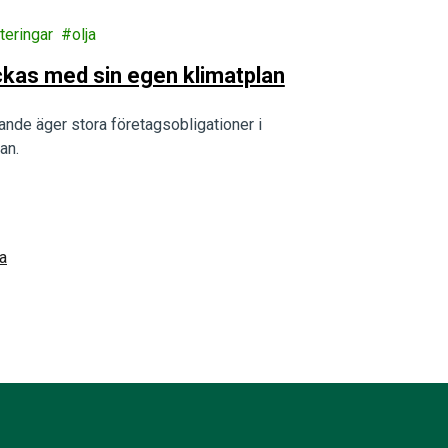
teringar
olja
ckas med sin egen klimatplan
ande äger stora företagsobligationer i
an.
a