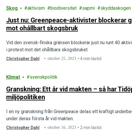
Skog
aktivism
biodiversitet
sapmi
skyddaskogen
Just nu: Greenpeace-aktivister blockerar g
mot ohållbart skogsbruk
Vid den svensk-finska gränsen blockerar just nu runt 40 akt
i protest mot det ohållbara skogsbruket.
Christopher Dahl
oktober 25, 2023
4 min lästid
Klimat
svenskpolitik
Granskning: Ett år vid makten – så har Tidö
miljöpolitiken
I en ny granskning från Greenpeace delas ett kraftigt underbety
under deras första år vid makten.
Christopher Dahl
oktober 16, 2023
2 min lästid