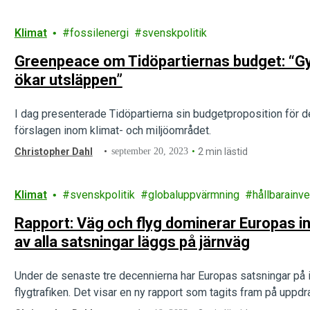
Klimat
fossilenergi
svenskpolitik
Greenpeace om Tidöpartiernas budget: “G
ökar utsläppen”
I dag presenterade Tidöpartierna sin budgetproposition fö
förslagen inom klimat- och miljöområdet.
Christopher Dahl
september 20, 2023
2 min lästid
Klimat
svenskpolitik
globaluppvärmning
hållbarainve
Rapport: Väg och flyg dominerar Europas in
av alla satsningar läggs på järnväg
Under de senaste tre decennierna har Europas satsningar på in
flygtrafiken. Det visar en ny rapport som tagits fram på uppd