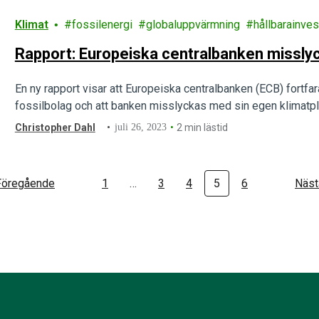
Klimat
fossilenergi
globaluppvärmning
hållbarainves
Rapport: Europeiska centralbanken missly
En ny rapport visar att Europeiska centralbanken (ECB) fortfar
fossilbolag och att banken misslyckas med sin egen klimatpl
Christopher Dahl
juli 26, 2023
2 min lästid
Föregående
1
…
3
4
5
6
Näst