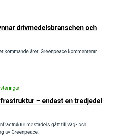
ynnar drivmedelsbranschen och
r det kommande året. Greenpeace kommenterar
steringar
frastruktur – endast en tredjedel
frastruktur mestadels gått till väg- och
rag av Greenpeace.