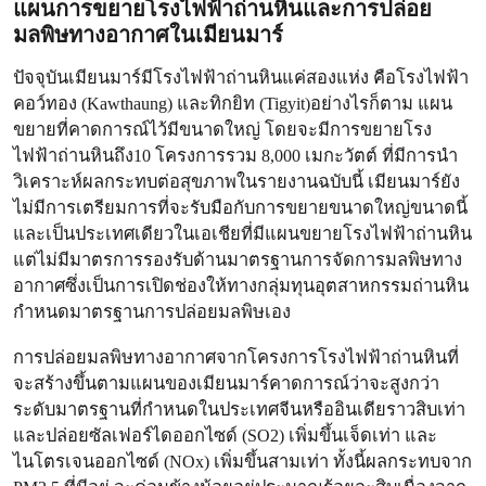
แผนการขยายโรงไฟฟ้าถ่านหินและการปล่อย
มลพิษทางอากาศในเมียนมาร์
ปัจจุบันเมียนมาร์มีโรงไฟฟ้าถ่านหินแค่สองแห่ง คือโรงไฟฟ้า
คอว์ทอง (Kawthaung) และทิกยิท (Tigyit)อย่างไรก็ตาม แผน
ขยายที่คาดการณ์ไว้มีขนาดใหญ่ โดยจะมีการขยายโรง
ไฟฟ้าถ่านหินถึง10 โครงการรวม 8,000 เมกะวัตต์ ที่มีการนำ
วิเคราะห์ผลกระทบต่อสุขภาพในรายงานฉบับนี้ เมียนมาร์ยัง
ไม่มีการเตรียมการที่จะรับมือกับการขยายขนาดใหญ่ขนาดนี้
และเป็นประเทศเดียวในเอเชียที่มีแผนขยายโรงไฟฟ้าถ่านหิน
แต่ไม่มีมาตรการรองรับด้านมาตรฐานการจัดการมลพิษทาง
อากาศซึ่งเป็นการเปิดช่องให้ทางกลุ่มทุนอุตสาหกรรมถ่านหิน
กำหนดมาตรฐานการปล่อยมลพิษเอง
การปล่อยมลพิษทางอากาศจากโครงการโรงไฟฟ้าถ่านหินที่
จะสร้างขึ้นตามแผนของเมียนมาร์คาดการณ์ว่าจะสูงกว่า
ระดับมาตรฐานที่กำหนดในประเทศจีนหรืออินเดียราวสิบเท่า
และปล่อยซัลเฟอร์ไดออกไซด์ (SO2) เพิ่มขึ้นเจ็ดเท่า และ
ไนโตรเจนออกไซด์ (NOx) เพิ่มขึ้นสามเท่า ทั้งนี้ผลกระทบจาก