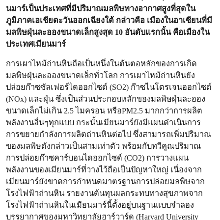
นมาร์เป็นประเทศที่มีปริมาณมลพิษทางอากาศสูงที่สุดใน
ภูมิภาคเอเชียตะวันออกเฉียงใต้ กล่าวคือ เมืองในอาเซียนที่มี
มลพิษฝุ่นละอองขนาดเล็กสูงสุด 10 อันดับแรกนั้น คือเมืองใน
ประเทศเมียนมาร์
การเผาไหม้ถ่านหินถือเป็นหนึ่งในต้นตอหลักของการเกิด
มลพิษฝุ่นละอองขนาดเล็กทั่วโลก การเผาไหม้ถ่านหินยัง
ปล่อยก๊าซซัลเฟอร์ไดออกไซด์ (SO2) ก๊าซไนโตรเจนออกไซด์
(NOx) และฝุ่น ซึ่งเป็นส่วนประกอบหลักของมลพิษฝุ่นละออง
ขนาดเล็กไม่เกิน 2.5 ไมครอน หรือPM2.5 มากกว่าการผลิต
พลังงานอื่นๆทุกแบบ กระนั้นเมียนมาร์ยังมีแผนดำเนินการ
การขยายกำลังการผลิตถ่านหินต่อไป ซึ่งสามารถเพิ่มปริมาณ
ของมลพิษดังกล่าวเป็นสามเท่าตัว พร้อมกับทวีคูณปริมาณ
การปล่อยก๊าซคาร์บอนไดออกไซด์ (CO2) การวางแผน
พลังงานของเมียนมาร์ที่วางไว้ถือเป็นปัญหาใหญ่ เนื่องจาก
เมียนมาร์ยังขาดการกำหนดมาตรฐานการปล่อยมลพิษจาก
โรงไฟฟ้าถ่านหิน รายงานต้นทุนผลกระทบทางสุขภาพจาก
โรงไฟฟ้าถ่านหินในเมียนมาร์นี้ตั้งอยู่บนฐานแบบจำลอง
บรรยากาศของมหาวิทยาลัยฮาร์วาร์ด (Harvard University