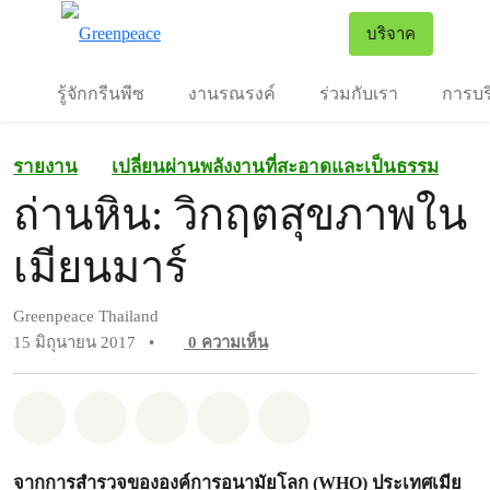
To
บริจาค
เมนู
รู้จักกรีนพีซ
งานรณรงค์
ร่วมกับเรา
การบร
รายงาน
เปลี่ยนผ่านพลังงานที่สะอาดและเป็นธรรม
ถ่านหิน: วิกฤตสุขภาพใน
เมียนมาร์
Greenpeace Thailand
15 มิถุนายน 2017
•
0
ความเห็น
แชร์ Whatsapp
แชร์ Facebook
แชร์ Twitter
แชร์ Email
Share on Bluesky
จากการสำรวจขององค์การอนามัยโลก (WHO) ประเทศเมีย