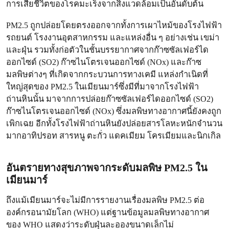
การเสียชีวิตของโรคมะเร็งจากสิ่งแวดล้อมเป็นอันดับต้น
PM2.5 ถูกปล่อยโดยตรงออกจากทั้งการเผาไหม้ของโรงไฟฟ้า
รถยนต์ โรงงานอุตสาหกรรม และแหล่งอื่น ๆ อย่างเช่น เขม่า
และฝุ่น รวมทั้งก่อตัวในชั้นบรรยากาศจากก๊าซซัลเฟอร์ได
ออกไซด์ (SO2) ก๊าซไนโตรเจนออกไซด์ (NOx) และก๊าซ
มลพิษต่างๆ ที่เกิดจากกระบวนการทางเคมี แหล่งกำเนิดที่
ใหญ่สุดของ PM2.5 ในเมียนมาร์ซึ่งมีที่มาจากโรงไฟฟ้า
ถ่านหินนั้น มาจากการปล่อยก๊าซซัลเฟอร์ไดออกไซด์ (SO2)
ก๊าซไนโตรเจนออกไซด์ (NOx) ซึ่งมลพิษทางอากาศนี้ยังคงถูก
เพิกเฉย อีกทั้งโรงไฟฟ้าถ่านหินยังปล่อยสารโลหะหนักจำนวน
มากอาทิปรอท สารหนู ตะกั่ว แดคเมียม โครเมียมและนิกเกิล
อันตรายทางสุขภาพจากระดับมลพิษ PM2.5 ใน
เมียนมาร์
ถึงแม้เมียนมาร์จะไม่มีการรายงานเรื่องมลพิษ PM2.5 ต่อ
องค์กรอนามัยโลก (WHO) แต่ฐานข้อมูลมลพิษทางอากาศ
ของ WHO แสดงว่าระดับฝุ่นละอองขนาดเล็กไม่