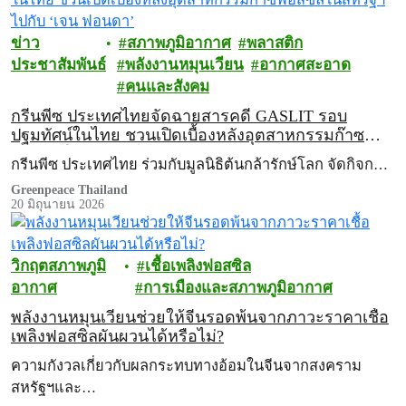
ข่าว
สภาพภูมิอากาศ
พลาสติก
ประชาสัมพันธ์
พลังงานหมุนเวียน
อากาศสะอาด
คนและสังคม
กรีนพีซ ประเทศไทยจัดฉายสารคดี GASLIT รอบ
ปฐมทัศน์ในไทย ชวนเปิดเบื้องหลังอุตสาหกรรมก๊าซ
ฟอสซิลในสหัรฐฯ ไปกับ ‘เจน ฟอนดา’
กรีนพีซ ประเทศไทย ร่วมกับมูลนิธิต้นกล้ารักษ์โลก จัดกิจก…
Greenpeace Thailand
20 มิถุนายน 2026
วิกฤตสภาพภูมิ
เชื้อเพลิงฟอสซิล
อากาศ
การเมืองและสภาพภูมิอากาศ
พลังงานหมุนเวียนช่วยให้จีนรอดพ้นจากภาวะราคาเชื้อ
เพลิงฟอสซิลผันผวนได้หรือไม่?
ความกังวลเกี่ยวกับผลกระทบทางอ้อมในจีนจากสงคราม
สหรัฐฯและ…