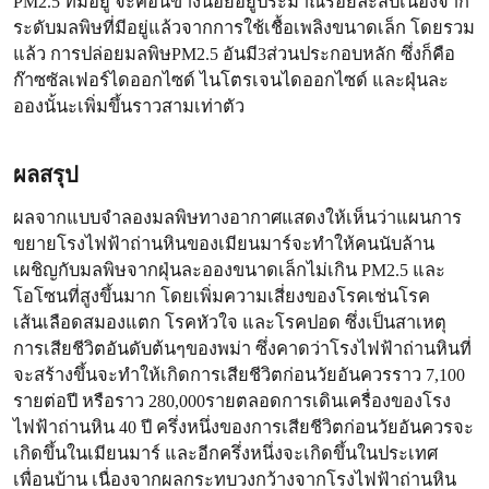
PM2.5 ที่มีอยู่ จะค่อนข้างน้อยอยู่ประมาณร้อยละสิบเนื่องจาก
ระดับมลพิษที่มีอยู่แล้วจากการใช้เชื้อเพลิงขนาดเล็ก โดยรวม
แล้ว การปล่อยมลพิษPM2.5 อันมี3ส่วนประกอบหลัก ซึ่งก็คือ
ก๊าซซัลเฟอร์ไดออกไซด์ ไนโตรเจนไดออกไซด์ และฝุ่นละ
อองนั้นะเพิ่มขึ้นราวสามเท่าตัว
ผลสรุป
ผลจากแบบจำลองมลพิษทางอากาศแสดงให้เห็นว่าแผนการ
ขยายโรงไฟฟ้าถ่านหินของเมียนมาร์จะทำให้คนนับล้าน
เผชิญกับมลพิษจากฝุ่นละอองขนาดเล็กไม่เกิน PM2.5 และ
โอโซนที่สูงขึ้นมาก โดยเพิ่มความเสี่ยงของโรคเช่นโรค
เส้นเลือดสมองแตก โรคหัวใจ และโรคปอด ซึ่งเป็นสาเหตุ
การเสียชีวิตอันดับต้นๆของพม่า ซึ่งคาดว่าโรงไฟฟ้าถ่านหินที่
จะสร้างขึ้นจะทำให้เกิดการเสียชีวิตก่อนวัยอันควรราว 7,100
รายต่อปี หรือราว 280,000รายตลอดการเดินเครื่องของโรง
ไฟฟ้าถ่านหิน 40 ปี ครึ่งหนึ่งของการเสียชีวิตก่อนวัยอันควรจะ
เกิดขึ้นในเมียนมาร์ และอีกครึ่งหนึ่งจะเกิดขึ้นในประเทศ
เพื่อนบ้าน เนื่องจากผลกระทบวงกว้างจากโรงไฟฟ้าถ่านหิน