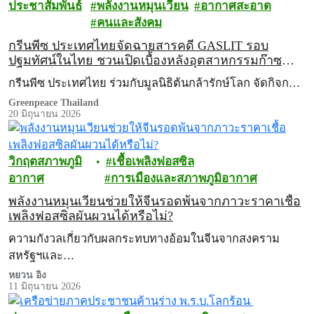
ประชาสัมพันธ์
พลังงานหมุนเวียน
อากาศสะอาด
คนและสังคม
กรีนพีซ ประเทศไทยจัดฉายสารคดี GASLIT รอบ
ปฐมทัศน์ในไทย ชวนเปิดเบื้องหลังอุตสาหกรรมก๊าซ
ฟอสซิลในสหัรฐฯ ไปกับ ‘เจน ฟอนดา’
กรีนพีซ ประเทศไทย ร่วมกับมูลนิธิต้นกล้ารักษ์โลก จัดกิจก…
Greenpeace Thailand
20 มิถุนายน 2026
วิกฤตสภาพภูมิ
เชื้อเพลิงฟอสซิล
อากาศ
การเมืองและสภาพภูมิอากาศ
พลังงานหมุนเวียนช่วยให้จีนรอดพ้นจากภาวะราคาเชื้อ
เพลิงฟอสซิลผันผวนได้หรือไม่?
ความกังวลเกี่ยวกับผลกระทบทางอ้อมในจีนจากสงคราม
สหรัฐฯและ…
หยวน อิง
11 มิถุนายน 2026