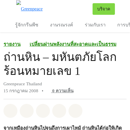
To
บริจาค
เมนู
รู้จักกรีนพีซ
งานรณรงค์
ร่วมกับเรา
การบร
รายงาน
เปลี่ยนผ่านพลังงานที่สะอาดและเป็นธรรม
ถ่านหิน – มหันตภัยโลก
ร้อนหมายเลข 1
Greenpeace Thailand
15 กรกฎาคม 2008
•
0
ความเห็น
แชร์ Whatsapp
แชร์ Facebook
แชร์ Twitter
แชร์ Email
Share on Bluesky
จากเหมืองถ่านหินไปจนถึงการเผาไหม้ ถ่านหินได้ก่อให้เกิด