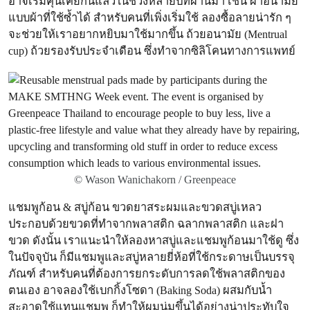
อาจเริ่มคุ้นเคยกันแล้วในช่วงหลายปีที่ผ่านมา เช่น ผ้าอนามัย
แบบผ้าที่ใช้ซ้ำได้ สำหรับคนที่เพิ่งเริ่มใช้ ลองซื้อลายน่ารัก ๆ
จะช่วยให้เราอยากหยิบมาใช้มากขึ้น ถ้วยอนามัย (Mentrual
cup) ถ้วยรองรับประจำเดือน ซึ่งทำจากซิลิโคนทางการแพทย์
© Wason Wanichakorn / Greenpeace
แชมพูก้อน & สบู่ก้อน ขวดยาสระผมและขวดสบู่เหลว
ประกอบด้วยขวดที่ทำจากพลาสติก ฉลากพลาสติก และฝา
ขวด ดังนั้น เราแนะนำให้ลองหาสบู่และแชมพูก้อนมาใช้ดู ซึ่ง
ในปัจจุบัน ก็มีแชมพูและสบู่หลายยี่ห้อที่ใช้กระดาษเป็นบรรจุ
ภัณฑ์ สำหรับคนที่ต้องการยกระดับการลดใช้พลาสติกของ
ตนเอง อาจลองใช้เบกกิ้งโซดา (Baking Soda) ผสมกับน้ำ
สะอาดใช้แทนแชมพู ก็ทำให้ผมนุ่มขึ้นได้อย่างน่าประทับใจ