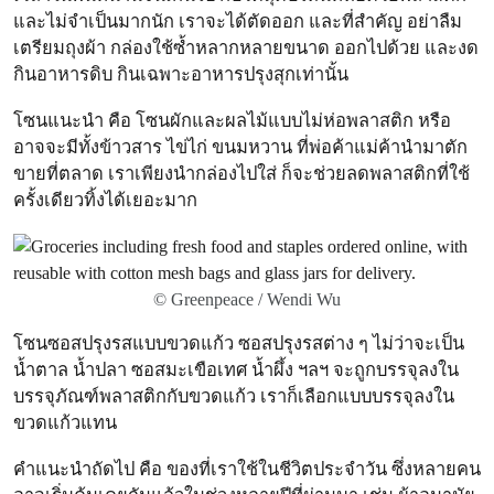
และไม่จำเป็นมากนัก เราจะได้ตัดออก และที่สำคัญ อย่าลืม
เตรียมถุงผ้า กล่องใช้ซ้ำหลากหลายขนาด ออกไปด้วย และงด
กินอาหารดิบ กินเฉพาะอาหารปรุงสุกเท่านั้น
โซนแนะนำ คือ โซนผักและผลไม้แบบไม่ห่อพลาสติก หรือ
อาจจะมีทั้งข้าวสาร ไข่ไก่ ขนมหวาน ที่พ่อค้าแม่ค้านำมาตัก
ขายที่ตลาด เราเพียงนำกล่องไปใส่ ก็จะช่วยลดพลาสติกที่ใช้
ครั้งเดียวทิ้งได้เยอะมาก
© Greenpeace / Wendi Wu
โซนซอสปรุงรสแบบขวดแก้ว ซอสปรุงรสต่าง ๆ ไม่ว่าจะเป็น
น้ำตาล น้ำปลา ซอสมะเขือเทศ น้ำผึ้ง ฯลฯ จะถูกบรรจุลงใน
บรรจุภัณฑ์พลาสติกกับขวดแก้ว เราก็เลือกแบบบรรจุลงใน
ขวดแก้วแทน
คำแนะนำถัดไป คือ ของที่เราใช้ในชีวิตประจำวัน ซึ่งหลายคน