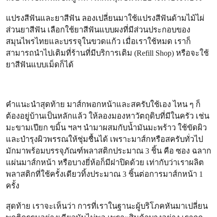
แปรงสีฟันและยาสีฟัน ลองเปลี่ยนมาใช้แปรงสีฟันด้ามไม้ไผ่
ส่วนยาสีฟัน เลือกใช้ยาสีฟันแบบผงที่มีส่วนประกอบของ
สมุนไพรไทยและบรรจุในขวดแก้ว เมื่อเราใช้หมด เราก็
สามารถนำไปเติมที่ร้านที่มีบริการเติม (Refill Shop) หรือจะใช้
ยาสีฟันแบบเม็ดก็ได้
คำแนะนำสุดท้าย มาส์กพอกหน้าและสครับใช้เอง ไหน ๆ ก็
ต้องอยู่บ้านเป็นหลักแล้ว ให้ลองมองหาวัตถุดิบที่มีในครัว เช่น
มะขามเปียก ขมิ้น ฯลฯ นำมาผสมกับน้ำมันมะพร้าว ใช้ขัดผิว
และบำรุงผิวพรรณให้ชุ่มชื้นได้ เพราะมาส์กหรือสครับทั่วไป
มักมาพร้อมบรรจุภัณฑ์พลาสติกประมาณ 3 ชิ้น คือ ซอง ฉลาก
แผ่นมาส์กหน้า หรือบางยี่ห้อก็มีฝาปิดด้วย เท่ากับว่าเราผลิต
พลาสติกที่ใช้ครั้งเดียวทิ้งประมาณ 3 ชิ้นต่อการมาส์กหน้า 1
ครั้ง
สุดท้าย เราจะเห็นว่า การที่เราในฐานะผู้บริโภคหันมาเปลี่ยน