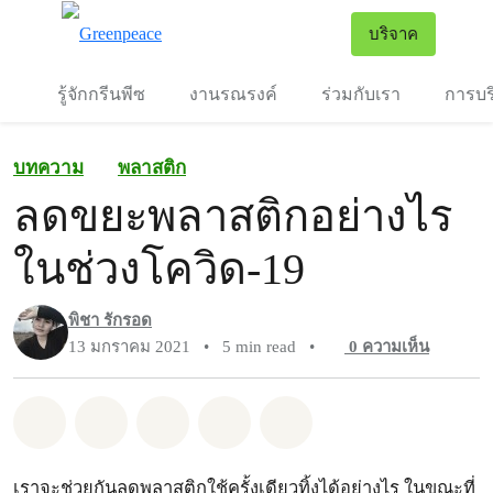
To
บริจาค
เมนู
รู้จักกรีนพีซ
งานรณรงค์
ร่วมกับเรา
การบร
บทความ
พลาสติก
ลดขยะพลาสติกอย่างไร
ในช่วงโควิด-19
พิชา รักรอด
13 มกราคม 2021
•
5 min read
•
0
ความเห็น
แชร์ Whatsapp
แชร์ Facebook
แชร์ Twitter
แชร์ Email
Share on Bluesky
เราจะช่วยกันลดพลาสติกใช้ครั้งเดียวทิ้งได้อย่างไร ในขณะที่