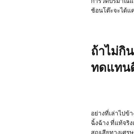
การวัดปริมาณแค
ช้อนโต๊ะจะได้แ
ถ้าไม่ก
ทดแทนด
อย่างที่เล่าไปข
ฉิ้งฉ้าง ที่แท้จ
สูญเสียทางเศร