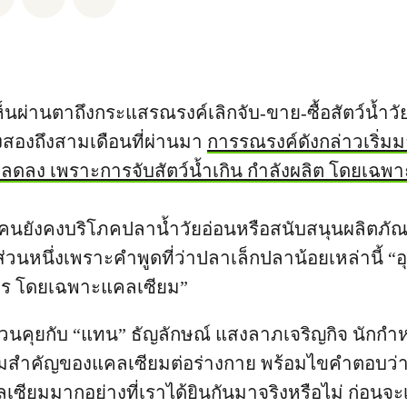
ผ่านตาถึงกระแสรณรงค์เลิกจับ-ขาย-ซื้อสัตว์น้ำวัยอ
สองถึงสามเดือนที่ผ่านมา
การรณรงค์ดังกล่าวเริ่มม
ดลง เพราะการจับสัตว์น้ำเกิน กำลังผลิต โดยเฉพาะ
ยคนยังคงบริโภคปลาน้ำวัยอ่อนหรือสนับสนุนผลิตภั
 ส่วนหนึ่งเพราะคำพูดที่ว่าปลาเล็กปลาน้อยเหล่านี้ “
าร โดยเฉพาะแคลเซียม”
ชวนคุยกับ “แทน” ธัญลักษณ์ แสงลาภเจริญกิจ นักกำ
ามสำคัญของแคลเซียมต่อร่างกาย พร้อมไขคำตอบว่
ลเซียมมากอย่างที่เราได้ยินกันมาจริงหรือไม่ ก่อนจะเข