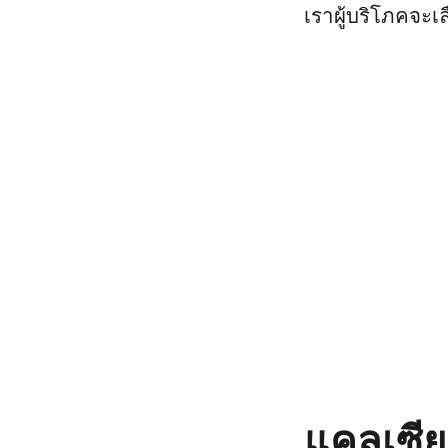
เราผู้บริโภคจะเ
แคลเซีย