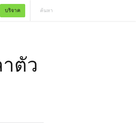
บริจาค
ค้น
ลาตัว