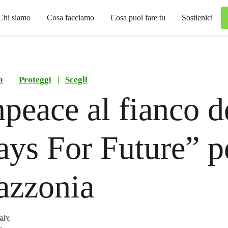
Chi siamo
Cosa facciamo
Cosa puoi fare tu
Sostienici
a
Proteggi
|
Scegli
peace al fianco d
ays For Future” p
azzonia
aly