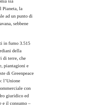
nia sia
l Pianeta, la
ale ad un punto di
savana, sebbene
ti in fumo 3.515
rdiani della
 di terre, che
e, piantagioni e
este di Greenpeace
o: l’Unione
 commerciale con
ro giuridico ed
e e il consumo –