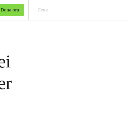
Dona ora
Cer
ei
er