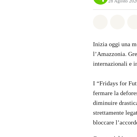
28 Agosto 202
Share on Wh
Share 
Inizia oggi una mo
l’Amazzonia. Gree
internazionali e i
I “Fridays for Fut
fermare la defores
diminuire drastic
strettamente legat
bloccare l’accord