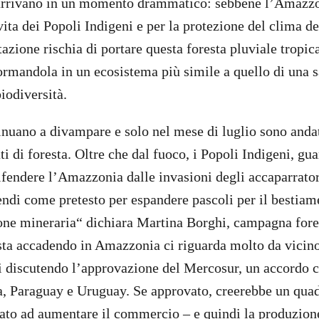
 arrivano in un momento drammatico: sebbene l’Amazzo
vita dei Popoli Indigeni e per la protezione del clima de
azione rischia di portare questa foresta pluviale tropic
formandola in un ecosistema più simile a quello di una 
iodiversità.
inuano a divampare e solo nel mese di luglio sono anda
i di foresta. Oltre che dal fuoco, i Popoli Indigeni, gua
ifendere l’Amazzonia dalle invasioni degli accaparratori
cendi come pretesto per espandere pascoli per il bestiam
zione mineraria“ dichiara Martina Borghi, campagna for
 sta accadendo in Amazzonia ci riguarda molto da vicin
ti discutendo l’approvazione del Mercosur, un accordo
a, Paraguay e Uruguay. Se approvato, creerebbe un quad
ato ad aumentare il commercio – e quindi la produzion