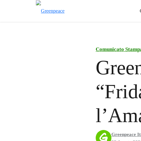
Comunicato Stamp
Green
“Frid
l’Am
Greenpeace It