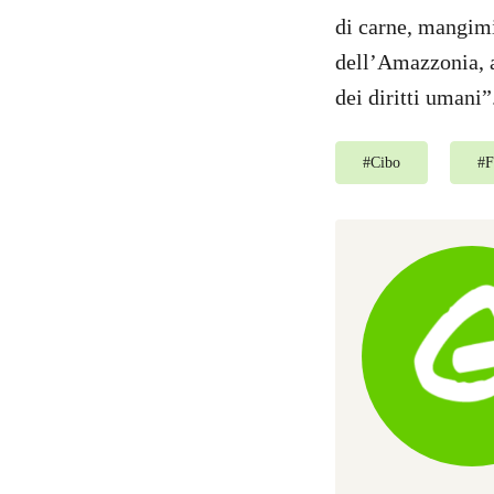
di carne, mangimi,
dell’Amazzonia, al
dei diritti umani”
#
Cibo
#
F