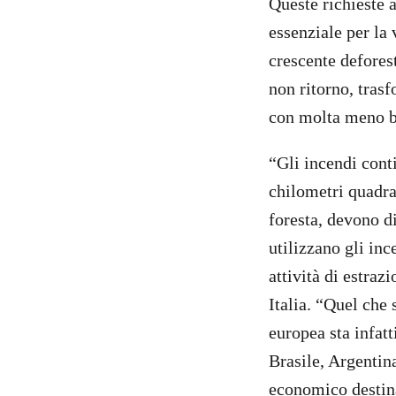
Queste richieste
essenziale per la 
crescente deforest
non ritorno, tras
con molta meno b
“Gli incendi cont
chilometri quadrat
foresta, devono d
utilizzano gli in
attività di estra
Italia. “Quel che
europea sta infat
Brasile, Argentin
economico destin