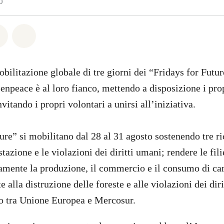
0
atsapp
on Facebook
Share on Twitter
Share via Email
bilitazione globale di tre giorni dei “Fridays for Futur
npeace è al loro fianco, mettendo a disposizione i prop
nvitando i propri volontari a unirsi all’iniziativa.
ure” si mobilitano dal 28 al 31 agosto sostenendo tre ri
tazione e le violazioni dei diritti umani; rendere le fili
amente la produzione, il commercio e il consumo di car
e alla distruzione delle foreste e alle violazioni dei dir
o tra Unione Europea e Mercosur.