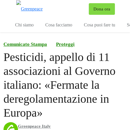
To
Dona ora
Menu
Chi siamo
Cosa facciamo
Cosa puoi fare tu
S
Comunicato Stampa
Proteggi
Pesticidi, appello di 11
associazioni al Governo
italiano: «Fermate la
deregolamentazione in
Europa»
Greenpeace Italy