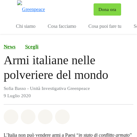
To
Dona ora
Menu
Chi siamo
Cosa facciamo
Cosa puoi fare tu
S
News
Scegli
Armi italiane nelle
polveriere del mondo
Sofia Basso - Unità Investigativa Greenpeace
9 Luglio 2020
Share on Whatsapp
Share on Facebook
Share on Twitter
Share via Email
L’Italia non può vendere armi a Paesi “
in stato di conflitto armato
”