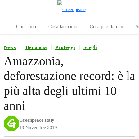
To
Menu
Chi siamo
Cosa facciamo
Cosa puoi fare tu
S
News
Denuncia
|
Proteggi
|
Scegli
Amazzonia,
deforestazione record: è la
più alta degli ultimi 10
anni
Greenpeace Italy
19 Novembre 2019