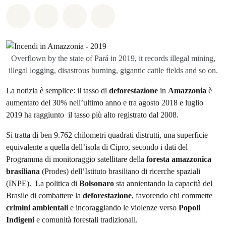
Share on Whatsapp
Share on Facebook
Share on Twitter
Share via Email
Overflown by the state of Pará in 2019, it records illegal mining,
illegal logging, disastrous burning, gigantic cattle fields and so on.
La notizia è semplice: il tasso di
deforestazione
in
Amazzonia
è
aumentato del 30% nell’ultimo anno e tra agosto 2018 e luglio
2019 ha raggiunto il tasso più alto registrato dal 2008.
Si tratta di ben 9.762 chilometri quadrati distrutti, una superficie
equivalente a quella dell’isola di Cipro, secondo i dati del
Programma di monitoraggio satellitare della
foresta
amazzonica
brasiliana
(Prodes) dell’Istituto brasiliano di ricerche spaziali
(INPE). La politica di
Bolsonaro
sta annientando la capacità del
Brasile di combattere la
deforestazione
, favorendo chi commette
crimini
ambientali
e incoraggiando le violenze verso
Popoli
Indigeni
e comunità forestali tradizionali.