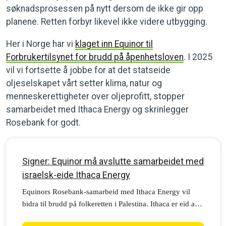
søknadsprosessen på nytt dersom de ikke gir opp
planene. Retten forbyr likevel ikke videre utbygging.
Her i Norge har vi
klaget inn Equinor til
Forbrukertilsynet for brudd på åpenhetsloven
. I 2025
vil vi fortsette å jobbe for at det statseide
oljeselskapet vårt setter klima, natur og
menneskerettigheter over oljeprofitt, stopper
samarbeidet med Ithaca Energy og skrinlegger
Rosebank for godt.
Signer: Equinor må avslutte samarbeidet med
israelsk-eide Ithaca Energy
Equinors Rosebank-samarbeid med Ithaca Energy vil
bidra til brudd på folkeretten i Palestina. Ithaca er eid av
et svært problematisk selskap, israelske Delek Group.