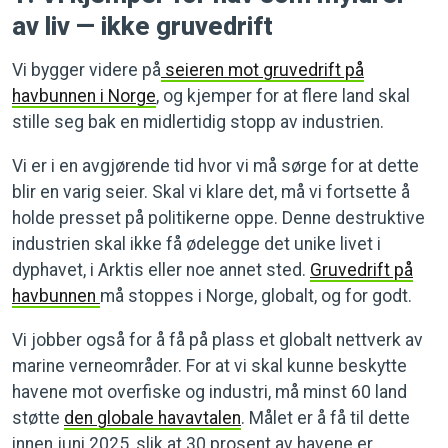
av liv — ikke gruvedrift
Vi bygger videre på
seieren mot gruvedrift på
havbunnen i Norge
, og kjemper for at flere land skal
stille seg bak en midlertidig stopp av industrien.
Vi er i en avgjørende tid hvor vi må sørge for at dette
blir en varig seier. Skal vi klare det, må vi fortsette å
holde presset på politikerne oppe. Denne destruktive
industrien skal ikke få ødelegge det unike livet i
dyphavet, i Arktis eller noe annet sted.
Gruvedrift på
havbunnen
må stoppes i Norge, globalt, og for godt.
Vi jobber også for å få på plass et globalt nettverk av
marine verneområder. For at vi skal kunne beskytte
havene mot overfiske og industri, må minst 60 land
støtte
den globale havavtalen
. Målet er å få til dette
innen juni 2025, slik at 30 prosent av havene er