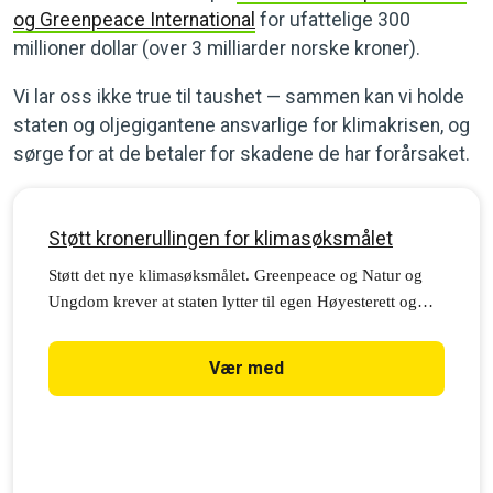
og Greenpeace International
for ufattelige 300
millioner dollar (over 3 milliarder norske kroner).
Vi lar oss ikke true til taushet — sammen kan vi holde
staten og oljegigantene ansvarlige for klimakrisen, og
sørge for at de betaler for skadene de har forårsaket.
Støtt kronerullingen for klimasøksmålet
Støtt det nye klimasøksmålet. Greenpeace og Natur og
Ungdom krever at staten lytter til egen Høyesterett og
stanser nye oljeprosjekter. Vi trenger din hjelp.
Vær med