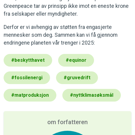
Greenpeace tar av prinsipp ikke imot en eneste krone
fra selskaper eller myndigheter.
Derfor er vi avhengig av støtten fra engasjerte
mennesker som deg. Sammen kan vi få gjennom
endringene planeten vår trenger i 2025:
#
beskytthavet
#
equinor
#
fossilenergi
#
gruvedrift
#
matproduksjon
#
nyttklimasøksmål
om forfatteren