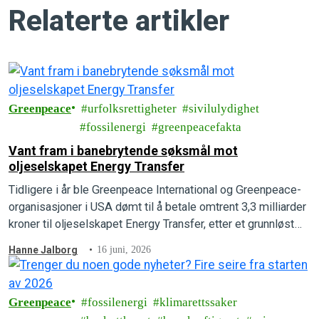
Relaterte artikler
Greenpeace
urfolksrettigheter
sivilulydighet
fossilenergi
greenpeacefakta
Vant fram i banebrytende søksmål mot
oljeselskapet Energy Transfer
Tidligere i år ble Greenpeace International og Greenpeace-
organisasjoner i USA dømt til å betale omtrent 3,3 milliarder
kroner til oljeselskapet Energy Transfer, etter et grunnløst
søksmål fra oljegiganten. Nå har Greenpeace International
Hanne Jalborg
16 juni, 2026
vunnet fram i et banebrytende motsøksmål.
Greenpeace
fossilenergi
klimarettssaker