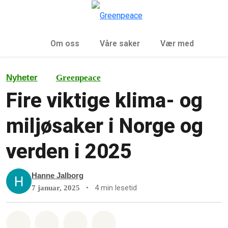
Sø
Meny
Om oss
Våre saker
Vær med
Nyheter
Greenpeace
Fire viktige klima- og
miljøsaker i Norge og
verden i 2025
Hanne Jalborg
•
4 min lesetid
7 januar, 2025
Del på Whatsapp
Del på Facebook
Del via Email
Share on Bluesky