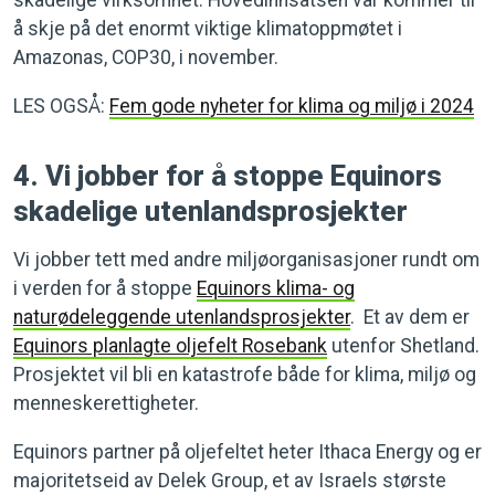
skadelige virksomhet. Hovedinnsatsen vår kommer til
å skje på det enormt viktige klimatoppmøtet i
Amazonas, COP30, i november.
LES OGSÅ:
Fem gode nyheter for klima og miljø i 2024
4. Vi jobber for å stoppe Equinors
skadelige utenlandsprosjekter
Vi jobber tett med andre miljøorganisasjoner rundt om
i verden for å stoppe
Equinors klima- og
naturødeleggende utenlandsprosjekter
. Et av dem er
Equinors planlagte oljefelt Rosebank
utenfor Shetland.
Prosjektet vil bli en katastrofe både for klima, miljø og
menneskerettigheter.
Equinors partner på oljefeltet heter Ithaca Energy og er
majoritetseid av Delek Group, et av Israels største