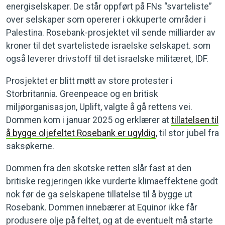
energiselskaper. De står oppført på FNs “svarteliste”
over selskaper som opererer i okkuperte områder i
Palestina. Rosebank-prosjektet vil sende milliarder av
kroner til det svartelistede israelske selskapet. som
også leverer drivstoff til det israelske militæret, IDF.
Prosjektet er blitt møtt av store protester i
Storbritannia. Greenpeace og en britisk
miljøorganisasjon, Uplift, valgte å gå rettens vei.
Dommen kom i januar 2025 og erklærer at
tillatelsen til
å bygge oljefeltet Rosebank er ugyldig
, til stor jubel fra
saksøkerne.
Dommen fra den skotske retten slår fast at den
britiske regjeringen ikke vurderte klimaeffektene godt
nok før de ga selskapene tillatelse til å bygge ut
Rosebank. Dommen innebærer at Equinor ikke får
produsere olje på feltet, og at de eventuelt må starte