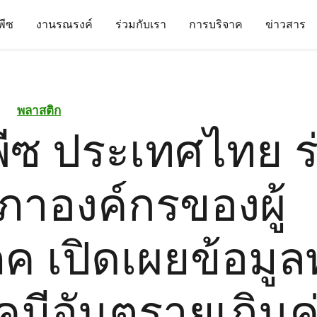
นพีซ
งานรณรงค์
ร่วมกับเรา
การบริจาค
ข่าวสาร
พลาสติก
พีซ ประเทศไทย ร
สภาองค์กรของผู้
ภค เปิดเผยข้อมู
คมีอันตรายเกินค