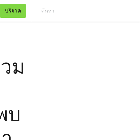
บริจาค
ค้น
่วม
ลพบ
่า