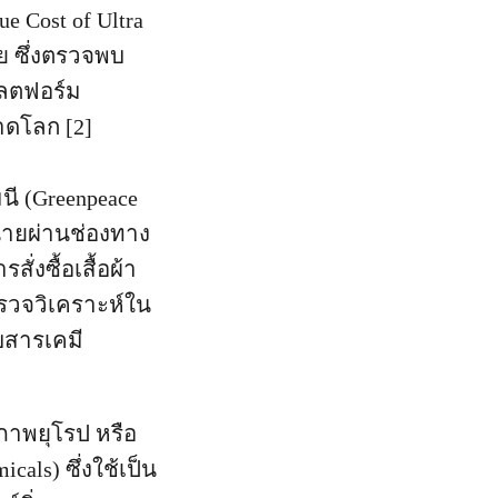
e Cost of Ultra
ย ซึ่งตรวจพบ
พลตฟอร์ม
าดโลก [2]
นี (Greenpeace
่ายผ่านช่องทาง
่งซื้อเสื้อผ้า
รวจวิเคราะห์ใน
ับสารเคมี
าพยุโรป หรือ
cals) ซึ่งใช้เป็น