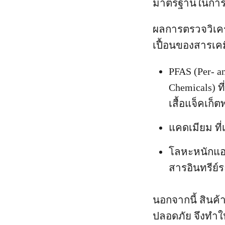
มาตรฐานในการป
ผลการตรวจวิเครา
เปื้อนของสารเค
PFAS (Per- a
Chemicals) 
เสื้อแจ็คเก็
แคดเมียม ที่
โลหะหนักแอน
สารอินทรีย์ร
นอกจากนี้ สินค
ปลอดภัย จึงทำให