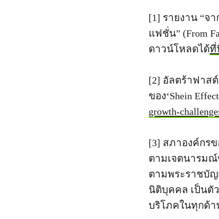
[1] รายงาน “จาก
แฟชั่น” (From Fa
ดาวน์โหลดได้
ที่น
[2] อัลตร้าฟาส
ของ‘Shein Effec
growth-challenge
[3] สภาองค์กรขอ
ตามเจตนารมณ์ข
ตามพระราชบัญญั
นิติบุคคล เป็นตั
บริโภคในทุกด้