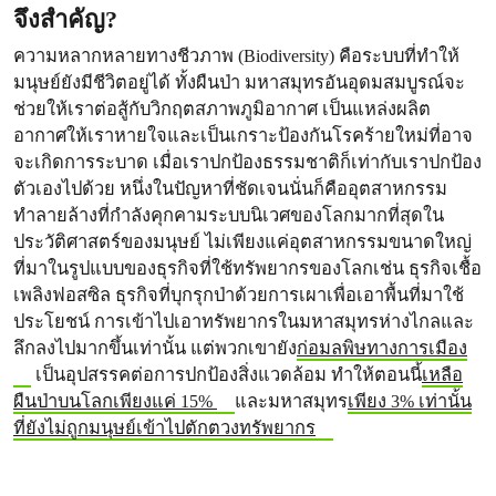
จึงสำคัญ?
ความหลากหลายทางชีวภาพ (Biodiversity) คือระบบที่ทำให้
มนุษย์ยังมีชีวิตอยู่ได้ ทั้งผืนป่า มหาสมุทรอันอุดมสมบูรณ์จะ
ช่วยให้เราต่อสู้กับวิกฤตสภาพภูมิอากาศ เป็นแหล่งผลิต
อากาศให้เราหายใจและเป็นเกราะป้องกันโรคร้ายใหม่ที่อาจ
จะเกิดการระบาด เมื่อเราปกป้องธรรมชาติก็เท่ากับเราปกป้อง
ตัวเองไปด้วย หนึ่งในปัญหาที่ชัดเจนนั่นก็คืออุตสาหกรรม
ทำลายล้างที่กำลังคุกคามระบบนิเวศของโลกมากที่สุดใน
ประวัติศาสตร์ของมนุษย์ ไม่เพียงแค่อุตสาหกรรมขนาดใหญ่
ที่มาในรูปแบบของธุรกิจที่ใช้ทรัพยากรของโลกเช่น ธุรกิจเชื้อ
เพลิงฟอสซิล ธุรกิจที่บุกรุกป่าด้วยการเผาเพื่อเอาพื้นที่มาใช้
ประโยชน์ การเข้าไปเอาทรัพยากรในมหาสมุทรห่างไกลและ
ลึกลงไปมากขึ้นเท่านั้น แต่พวกเขายัง
ก่อมลพิษทางการเมือง
เป็นอุปสรรคต่อการปกป้องสิ่งแวดล้อม ทำให้ตอนนี้
เหลือ
ผืนป่าบนโลกเพียงแค่ 15%
และมหาสมุทร
เพียง 3% เท่านั้น
ที่ยังไม่ถูกมนุษย์เข้าไปตักตวงทรัพยากร