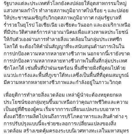
รัฐบาลแต่ละประเทศทั่วโลกยังคงปล่อยให้อุตสาหกรรมใหญ่
แสวงหาผลกำไร ทำลายสภาพภูมิอากาศไปเรื่อย ๆ และปล่อย
ให้ประชาชนเผชิญกับวิกฤตสภาพภูมิอากาศ กลุ่มรัฐบาลที่
ร่ำรวยในยุโรป โอเชียเนีย เอเชียตะวันออก และอเมริกาเหนือ
ที่มีประวัติศาสตร์การล่าอาณานิคมเพื่อแสวงหาผลประโยชน์
ให้กับตัวเองผ่านการทำลายสิ่งแวดล้อมในกลุ่มประเทศซีก
โลกใต้ จะต้องให้คำมั่นสัญญาที่จะสนับสนุนด้านการเงินใน
การปกป้องความหลากหลายทางชีวภาพ นอกจากนี้เรายังขาด
การปกป้องความหลากหลายทางชีวภาพในพื้นที่กลุ่มประเทศ
ซีกโลกใต้ เช่นพื้นที่ป่าฝนเขตร้อน พื้นที่ชายฝั่งที่อุดมไปด้วย
แนวปะการังและพื้นที่ภูเขาใต้ทะเลซึ่งเป็นพื้นที่ที่อุดมสมบูรณ์
มีความหลากหลายทางชีวภาพและกำลังอยู่ในภาวะวิกฤต
เพื่อยุติการทำลายสิ่งแวดล้อม เหล่าผู้นำจะต้องหยุดยกผล
ประโยชน์ของกลุ่มทุนขึ้นมาเหนือกว่าคุณภาพชีวิตและความ
เป็นอยู่ที่ดีของผู้คน เริ่มจากการเปลี่ยนแปลงระบบอาหาร
ตั้งแต่วิธีการผลิตไปจนถึงการบริโภคอาหารและสินค้าต่าง ๆ
การปรับปรุงแบบนี้จะช่วยชะลอการเปลี่ยนแปลงของสิ่ง
แวดล้อม สร้างเขตคุ้มครองระบบนิเวศทางทะเลในมหาสมุทร