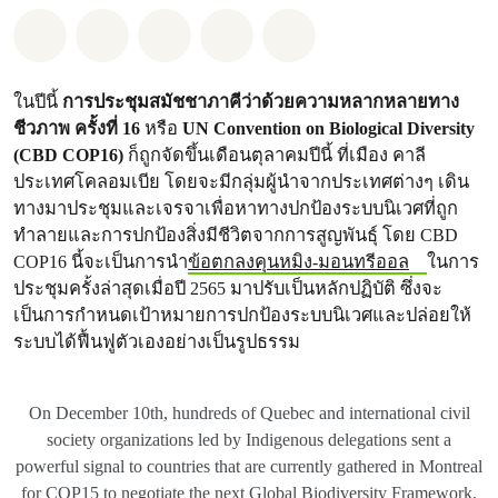
แชร์ Whatsapp
แชร์ Facebook
แชร์ Twitter
แชร์ Email
Share on Bluesky
ในปีนี้
การประชุมสมัชชาภาคีว่าด้วยความหลากหลายทาง
ชีวภาพ ครั้งที่ 16
หรือ
UN Convention on Biological Diversity
(CBD COP16)
ก็ถูกจัดขึ้นเดือนตุลาคมปีนี้ ที่เมือง คาลี
ประเทศโคลอมเบีย โดยจะมีกลุ่มผู้นำจากประเทศต่างๆ เดิน
ทางมาประชุมและเจรจาเพื่อหาทางปกป้องระบบนิเวศที่ถูก
ทำลายและการปกป้องสิ่งมีชีวิตจากการสูญพันธุ์ โดย CBD
COP16 นี้จะเป็นการนำ
ข้อตกลงคุนหมิง-มอนทรีออล
ในการ
ประชุมครั้งล่าสุดเมื่อปี 2565 มาปรับเป็นหลักปฏิบัติ ซึ่งจะ
เป็นการกำหนดเป้าหมายการปกป้องระบบนิเวศและปล่อยให้
ระบบได้ฟื้นฟูตัวเองอย่างเป็นรูปธรรม
On December 10th, hundreds of Quebec and international civil
society organizations led by Indigenous delegations sent a
powerful signal to countries that are currently gathered in Montreal
for COP15 to negotiate the next Global Biodiversity Framework.