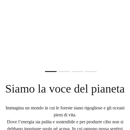
CONSERVATO LA VITA PER
DI UN CAMION PIENO DI
IMPATTO, TUTTO STILE
CIBO!
MILIONI DI ANNI. ORA RISCHIA
PLASTICA FINISCE NEGLI
Scegli la nuova borraccia Impact
Ferma i pesticidi, difendi salute e ambiente.
DI PERDERLA.
OCEANI!
ACQUISTA ORA
FIRMA ORA
È ora di dire basta!
DIVENTA CUSTODE DEL MARE
FIRMA ORA
Slide resumed
Siamo la voce del pianeta
Immagina un mondo in cui le foreste siano rigogliose e gli oceani
pieni di vita.
Dove l’energia sia pulita e sostenibile e per produrre cibo non si
debbano inquinare suolo né acqua. In cui ognuno possa sentirsi