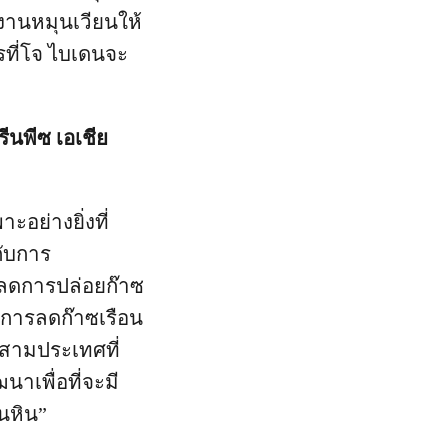
งานหมุนเวียนให้
ารที่โจ ไบเดนจะ
ีนพีซ เอเชีย
ะอย่างยิ่งที่
กับการ
ลดการปล่อยก๊าซ
ายการลดก๊าซเรือน
สามประเทศที่
นาเพื่อที่จะมี
านหิน”