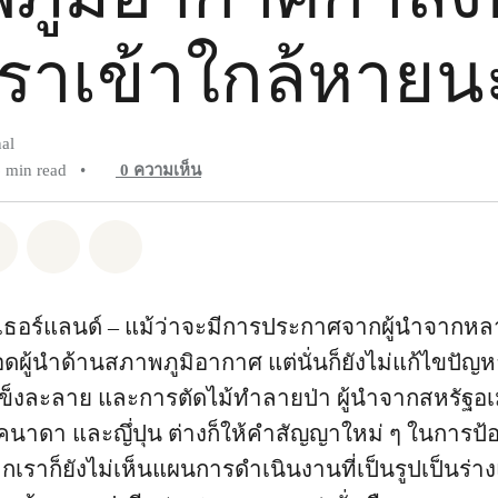
ราเข้าใกล้หายน
al
6 min read
•
0
ความเห็น
pp
Facebook
แชร์ Twitter
แชร์ Email
Share on Bluesky
เนเธอร์แลนด์ – แม้ว่าจะมีการประกาศจากผู้นำจาก
ผู้นำด้านสภาพภูมิอากาศ แต่นั่นก็ยังไม่แก้ไขปัญห
้ำแข็งละลาย และการตัดไม้ทำลายป่า ผู้นำจากสหรัฐอ
คนาดา และญึ่ปุน ต่างก็ให้คำสัญญาใหม่ ๆ ในการป
กเราก็ยังไม่เห็นแผนการดำเนินงานที่เป็นรูปเป็นร่าง