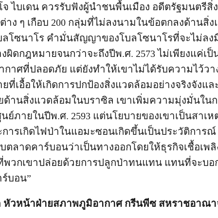
จ ไบเดน ควรรับฟังผู้นำชนพื้นเมือง อดีตรัฐมนตรีส
ต่าง ๆ เกือบ 200 กลุ่มที่ไม่ลงนามในข้อตกลงด้านสิ่
บลโซนาโร คำมั่นสัญญาของโบลโซนาโรที่จะไม่ลงม
งผิดกฎหมายจนกว่าจะถึงปีพ.ศ. 2573 ไม่เพียงแค่เป็
ากาศที่ปลอดภัย แต่ยังทำให้เขาไม่ได้รับความไว้วา
ยที่เอื้อให้เกิดการปกป้องสิ่งแวดล้อมอย่างจริงจังแล
ยด้านสิ่งแวดล้อมในบราซิล เขาเพิ่มความมุ่งมั่นใน
ูนย์ภายในปีพ.ศ. 2593 แต่นโยบายของเขาเป็นสาเหตุ
การเกิดไฟป่าในแอมะซอนเกิดขึ้นเป็นประวัติการณ
บตลาดคาร์บอนว่าเป็นทางออกโดยให้ธุรกิจเชื้อเพลิง
ที่พวกเขาปล่อยด้วยการปลูกป่าทนแทน แทนที่จะบ
าร์บอน”
 หัวหน้าฝ่ายสภาพภูมิอากาศ กรีนพีซ สหราชอาณาจ