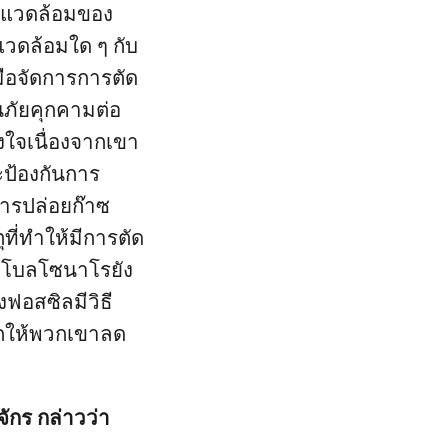
ิ่งแวดล้อมของ
งแวดล้อมใด ๆ กับ
ือจัดการการตัด
นภัยคุกคามต่อ
งใจเนื่องจากเขา
ะป้องกันการ
การปล่อยก๊าซ
ที่ทำให้มีการตัด
์ โบลโซนาโรยัง
ฟอสซิลมีวิธี
อกให้พวกเขาลด
ักร กล่าวว่า