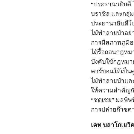
“ประธานาธิบดี โ
บราซิล และกลุ่ม
ประธานาธิบดีโ
ไม้ทำลายป่าอย่า
การมีสภาพภูมิอ
ได้รื้อถอนกฎหมา
บังคับใช้กฎหมา
คาร์บอนให้เป็นศ
ไม้ทำลายป่าและ
ให้ความสำคัญกั
“ชดเชย” มลพิษ
การปล่ายก๊าซค
เคท บลาโกเยวิค