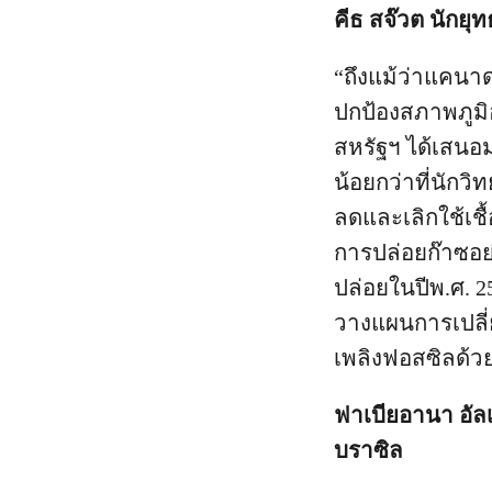
คีธ สจ๊วต นักย
“ถึงแม้ว่าแคนา
ปกป้องสภาพภูมิอ
สหรัฐฯ ได้เสนอ
น้อยกว่าที่นักว
ลดและเลิกใช้เ
การปล่อยก๊าซอย
ปล่อยในปีพ.ศ. 2
วางแผนการเปลี่ย
เพลิงฟอสซิลด้ว
ฟาเบียอานา อั
บราซิล