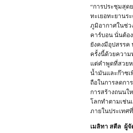
“การประชุมสุดยอ
ทะเยอทะยานระดั
ภูมิอากาศในช่ว
คาร์บอน นั่นต้อ
ยังคงมีอุปสรรค
ครั้งนี้ด้วยควา
แต่คำพูดที่สวย
น้ำมันและก๊าซเพิ
ถือในการลดการป
การสร้างถนนใหม
โลกทำตามเช่นเด
ภายในประเทศที่
เมลิทา สตีล ผู้