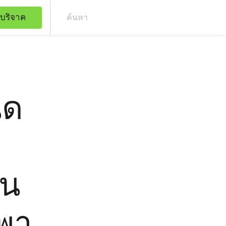
บริจาค
ค้น
ิด
าน
พา