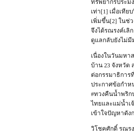
ทรัพยากรประมงไ
เท่า[1] เมื่อเท
เพิ่มขึ้น[2] ใ
จึงได้รณรงค์เลิ
ดูแลกลับยังไม่
เนื่องในวันมหาส
บ้าน 23 จังหวัด 
ต่อกรรมาธิการท
ประกาศข้อกำหนด
#ทวงคืนน้ำพริก
ไทยและแม่น้ำเจ
เข้าใจปัญหาดัง
วิโชคศักดิ์ รณ