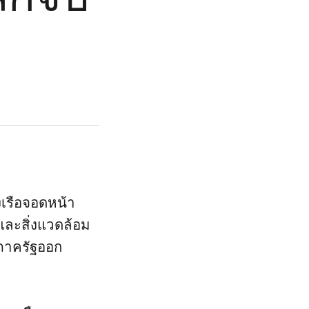
งเรือจอดหน้า
และสิ่งแวดล้อม
งภาครัฐออก