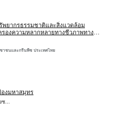
ัพยากรธรรมชาติและสิ่งแวดล้อม
คุ้มครองความหลากหลายทางชีวภาพทาง
ชุมชน
ระชาชนและกรีนพีซ ประเทศไทย
ป้องมหาสมุทร
างช…