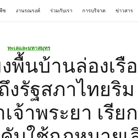
นพีซ
งานรณรงค์
ร่วมกับเรา
การบริจาค
ข่าวสาร
ทะเลและมหาสมุทร
งพื้นบ้านล่องเรื
ถึงรัฐสภาไทยริม
ำเจ้าพระยา เรียก
ังคับใช้กฎหมายเล