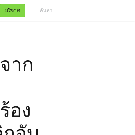
บริจาค
ค้น
อจาก
ร้อง
ิกจับ