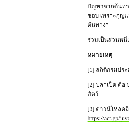
ปัญหาจากต้นทาง
ชอบ เพราะกุญแจ
ต้นทาง”
ร่วมเป็นส่วนหนึ่
หมายเหตุ
[1] สถิติกรมปร
[2] ปลาเป็ด คื
สัตว์
[3] ดาวน์โหลดอิ
https://act.gp/juv